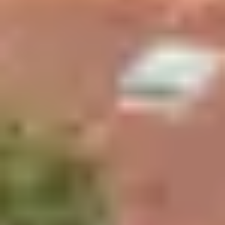
notamment pour le Fort Boyard, le Fort Louvois, l’Île
d’Aix, le bassin ostréicole de Marennes-Oléron… Là
encore,
l’Office du tourisme
vous renseignera sur les
croisières et leurs itinéraires.
Une autre échappée :
Le Fort Boyard, vedette de la
Charente-Maritime
6- La Cité de l’huître
Tous les secrets de l’ostréiculture vous seront dévoilés à
la
Cité de l’huître
. Située dans le bassin de Marennes-
Oléron à quelques kilomètres de La Palmyre, la Cité de
l’huître propose également aux gourmets de déguster
les saveurs de ce terroir exceptionnel.
7-Le chantier de l’Hermione
À une trentaine de kilomètres Des Mathes-La Palmyre, à
deux pas de la
Corderie Royale
dans l’enceinte de
l’ancien
Arsenal de Rochefort
, explorez ce chantier
unique en France. Véritable «
chantier-spectacle
», le
site est dédié à la reconstruction d’une frégate en bois
respectant les techniques d’origine. Une fois le navire
achevé, il pourra traverser l’Atlantique jusqu’à Boston