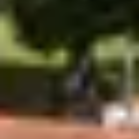
Bonne Anse ou les plages de sable fin sur la Côte
Sauvage offrent aux vacanciers une multitude de
plaisirs aussi agréables les uns que les autres : farniente,
baignade, château de sable, balade…
La Baie naturelle de Bonne Anse, modelée au fil des
siècles par les vents et les marées, est l’emblème du
site. Zone ostréicole et observatoire de nombreuses
espèces d’oiseaux migrateurs, la Baie de Bonne Anse
est un paradis pour les amoureux de la nature.
Pour les curieux en
vacances à La
Palmyre-Les
Mathes…
5- Les croisières inter-îles
L’estuaire de la Gironde recèle un patrimoine historique
et maritime à découvrir en bateau. Au départ du Port de
Royan ou de La Grève de la Tremblade, embarquez