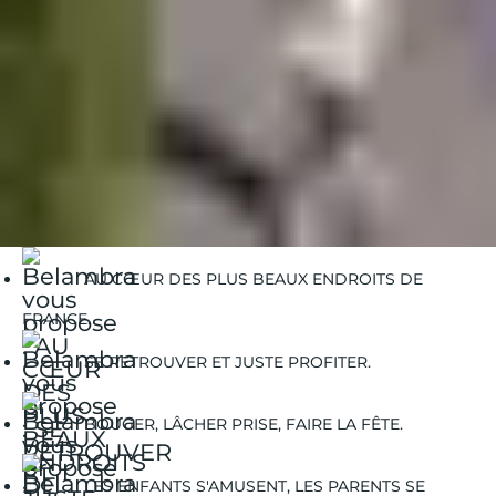
Belambra Clubs
Guides Vacances
Guides Destinations
La Palmyre
vacances a la palmyre
AU CŒUR DES PLUS BEAUX ENDROITS DE
FRANCE.
SE RETROUVER ET JUSTE PROFITER.
BOUGER, LÂCHER PRISE, FAIRE LA FÊTE.
LES ENFANTS S'AMUSENT, LES PARENTS SE