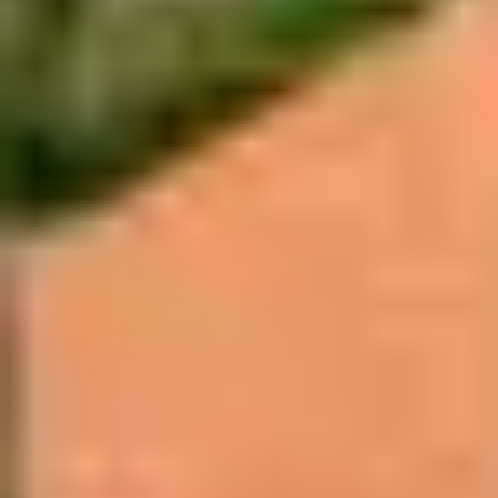
La Palmyre-Les Mathes Adventures
, en plein centre de
La Palmyre et le parc
Indian Forest
situé au Mathes
proposent d’évoluer dans les arbres à l’aide de
tyroliennes, balançoires…
Renseignez-vous sur cette activité pouvant être
pratiquée dès 3 ans selon les parcours.
10- Le zoo de La Palmyre
Activité incontournable de La Palmyre, ce
zoo
est l’un
des plus renommés d’Europe. 18 hectares dédiés à la
découverte de la faune de tous les continents avec plus
de 110 espèces représentées. Spectacles et pédagogie
seront au rendez-vous !
À cette liste non exhaustive s’ajoutent de nombreuses
autres
activités à pratiquer avec des enfants
. Découvrez
lors de vos vacances à La Palmyre le golf, le jet ski ou
encore la pêche.
Si vous n’êtes pas réticent à faire quelques kilomètres
de plus, visitez
l’Aquarium de La Rochelle
et le
Château
aux énigmes
à Pons, situés respectivement à 80 et 50
kilomètres Des Mathes-La Palmyre et les
Antilles de