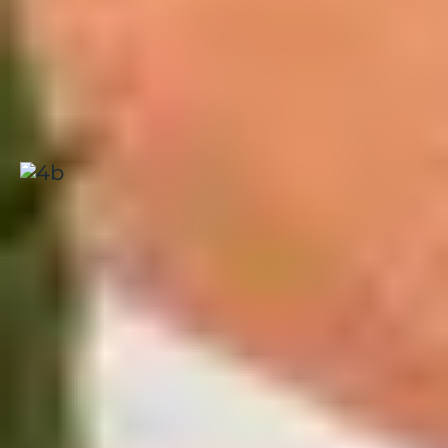
Jonzac
, centre aquatique tropicale dédiée à
l’amusement et au bien-être.
Profitez pleinement de vos
vacances à La Palmyre
en
séjournant dans le Club Belambra « Les Mathes » en
plein cœur de la pinède.
La Palmyre, Les Mathes
Côte Atlantique
|
4.2 / 5