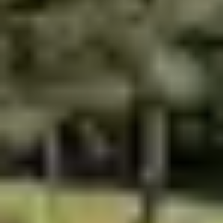
Haut lieu touristique en
Charente-Maritime
, La
Palmyre est le terrain de loisirs familiaux qui raviront
petits et grands.
Découvrez dans un périmètre d’une trentaine de
kilomètres, l’arsenal d’activités à pratiquer pour
occuper vos petites têtes blondes lors de vos vacances
à La Palmyre-Les Mathes.
Il y en a pour tous les goûts…
Activités pour les
sportifs et les
amoureux de
nature…
1- La base nautique
À quelques mètres du port de plaisance, une équipe
d’animateurs vous accueille pour vous faire découvrir les
joies et sensations des « sports de glisse ». Débutants ou
confirmés, en cours ou à la location, les
activités
nautiques
de La Palmyre
se déclinent sous toutes les