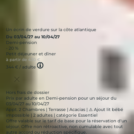
Un écrin de verdure sur la côte atlantique
Du 03/04/27 au 10/04/27
Demi-pension
- 20 %
Petit déjeuner et dîner
à partir de
430 €
Tooltip
344 €
/ adulte
icon
Hors frais de dossier
Prix par adulte en Demi-pension pour un séjour du
03/04/27 au 10/04/27
Appt. 2 Chambres | Terrasse | Acacias | ⚠️ Ajout lit bébé
impossible | 2 adultes | catégorie Essentiel
Offre valable sur le tarif de base pour la réservation d'un
séjour. Offre non rétroactive, non cumulable avec tout
autre accord ou réduction spécifique.