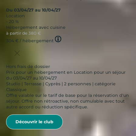
Du 03/04/27 au 10/04/27
Location
- 20 %
Hébergement avec cuisine
à partir de
380 €
Tooltip
304 €
/ hébergement
icon
Hors frais de dossier
Prix pour un hébergement en Location pour un séjour
du 03/04/27 au 10/04/27
Studio | Terrasse | Cyprès | 2 personnes | catégorie
Classique
Offre valable sur le tarif de base pour la réservation d'un
séjour. Offre non rétroactive, non cumulable avec tout
autre accord ou réduction spécifique.
Découvrir le club