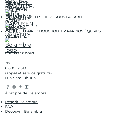
DÉTENDENT.
METTRE LES PIEDS SOUS LA TABLE.
SE FAIRE CHOUCHOUTER PAR NOS ÉQUIPES.
Contactez-nous
0 800 12 519
(appel et service gratuits)
Lun-Sam 10h-18h
Facebook
Instagram
Pinterest
YouTube
Twitter
À propos de Belambra
L'esprit Belambra
FAQ
Découvrir Belambra