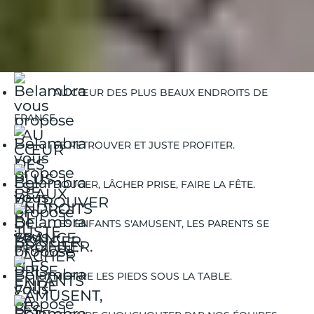
Belambra Clubs
Guides Vacances
Guides Voyages
L'Hermione : la reconstruction d'un navire d'exception
AU CŒUR DES PLUS BEAUX ENDROITS DE
FRANCE.
SE RETROUVER ET JUSTE PROFITER.
BOUGER, LÂCHER PRISE, FAIRE LA FÊTE.
LES ENFANTS S'AMUSENT, LES PARENTS SE
DÉTENDENT.
METTRE LES PIEDS SOUS LA TABLE.