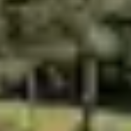
L’Hermione, un
navire de légende
La construction de L’Hermione débute en 1778 sur les
plans de Chevillard Aîné. Il n’aura fallu que 11 mois pour
construire cette frégate de 66 mètres de long, mât de
pavillon compris. Un exploit pour les chantiers navals
français qui tournent alors à plein régime pour soutenir
la guerre d’indépendance américaine. Le destin de
L’Hermione est lié à celui de La Fayette qui embarque à
son bord, direction l’Amérique, en 1780. Le navire y
restera environ 2 ans, pendant lesquels il combat aux
côtés des insurgés américains. Il accueille même en 1781
le congrès américain fraîchement nommé. L’Hermione
retourne ensuite en France puis vers le golfe de
Bengale pour affronter les Britanniques. L’
histoire de
L’Hermione
s’arrête subitement en 1793, en pleine
Révolution Française. Le bateau sombre à la sortie de
l’estuaire de la Loire suite à une erreur de pilotage d’un
jeune capitaine. En 1984, l’épave est découverte par
Michel Vasquez puis en 2005, certains éléments de