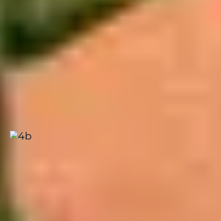
CLUBS À PROXIMITÉ
DU PORT D'ATTACHE
ROCHEFORT :
La Palmyre, Les Mathes
Côte Atlantique
|
4.2 / 5