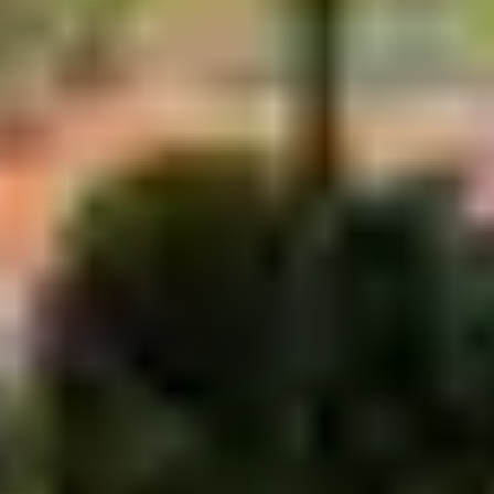
L’Hermione – dont l’ancre et une partie du gouvernail –
sont remontés à la surface grâce à des fouilles
archéologiques.
Bon à savoir
Le bateau prend son nom de la mythologie grecque.
Hermione est la fille d’Hélène et de Mélénas, Hélène
étant elle-même la fille de l’Océan et de Thétis.
Hermione est donc la petite-fille de l’Océan.
Reconstruction de
L’Hermione : une
seconde vie pour la
frégate pour la
liberté
C’est en 1997 que la
reconstruction de L’Hermione