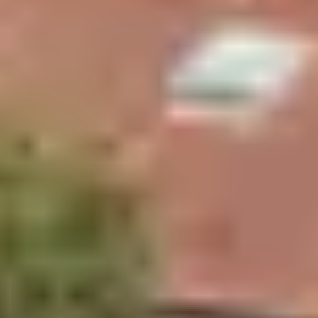
Dès les débuts de la reconstruction de L’Hermione,
l’Association décide d’ouvrir le chantier au public pour
partager l’histoire du bateau et l’avancée du chantier
semaine après semaine. En 17 ans, plusieurs millions de
curieux sont venus visiter le chantier dans l’ancien
arsenal de Colbert à Rochefort. Un véritable succès pour
ce projet un peu fou.
Un bateau de légende qui
reprend la mer 200 ans plus
tard
C’est en 2014 que L’Hermione, la frégate pour la liberté,
est lancée en eaux salées après 17 ans de travail
acharné. En 2015, L’Hermione effectue un voyage
exceptionnel aux États-Unis, qui durera plusieurs mois.
Le bateau reprend la mer en 2016 puis en début
d’année 2018. Le reste du temps, il est possible de
visiter L’Hermione à Rochefort
.
Bon à savoir
Quelques différences sont à constater par rapport au