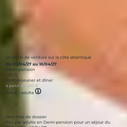
Un écrin de verdure sur la côte atlantique
Du 03/04/27 au 10/04/27
Demi-pension
- 20 %
Petit déjeuner et dîner
à partir de
430 €
Tooltip
344 €
/ adulte
icon
Hors frais de dossier
Prix par adulte en Demi-pension pour un séjour du