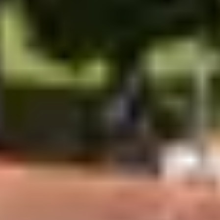
débute dans le port de Rochefort, où la première
frégate était née au XVIIIe siècle.
Un projet colossal
L’Association Hermione-La Fayette est l’instigatrice du
projet qui vise à reconstruire la frégate à l’identique
tout en prenant en compte les réglementations
actuelles. Les plans d’origine de L’Hermione ayant
disparu, l’Association se base sur ceux de la Concorde,
un navire aux mêmes caractéristiques et de la même
époque. S’il a fallu moins d’un an pour construire le
vaisseau originel en 1778, sa reconstruction aura duré
plus de 17 ans. Cela s’explique notamment par une
main-d’œuvre moins importante qu’à l’époque mais
aussi par certaines contraintes techniques. Pour rester
fidèle au savoir-faire du XVIIIe siècle, il fallait trouver des
artisans capables de recréer les différentes pièces du
bateau selon des méthodes anciennes. Or, l’artisanat a
évolué avec le temps et certains corps de métiers ont
disparu. Les maîtres voiliers ne couraient pas les rues en
1997 !
Un chantier ouvert au public