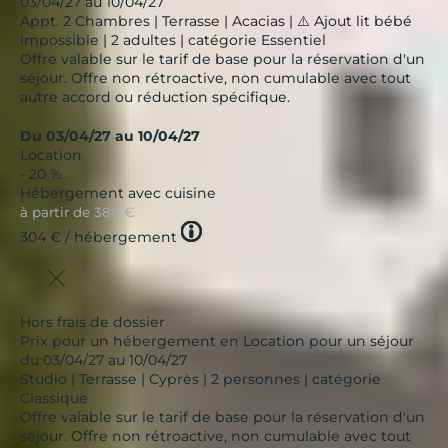
03/04/27 au 10/04/27
Appt. 2 Chambres | Terrasse | Acacias | ⚠️ Ajout lit bébé
impossible | 2 adultes | catégorie Essentiel
Offre valable sur le tarif de base pour la réservation d'un
séjour. Offre non rétroactive, non cumulable avec tout
autre accord ou réduction spécifique.
Du 03/04/27 au 10/04/27
Location
- 20 %
Hébergement avec cuisine
à partir de
380 €
Tooltip
304 €
/ hébergement
icon
Hors frais de dossier
Prix pour un hébergement en Location pour un séjour
du 03/04/27 au 10/04/27
Studio | Terrasse | Cyprès | 2 personnes | catégorie
Classique
Offre valable sur le tarif de base pour la réservation d'un
séjour. Offre non rétroactive, non cumulable avec tout