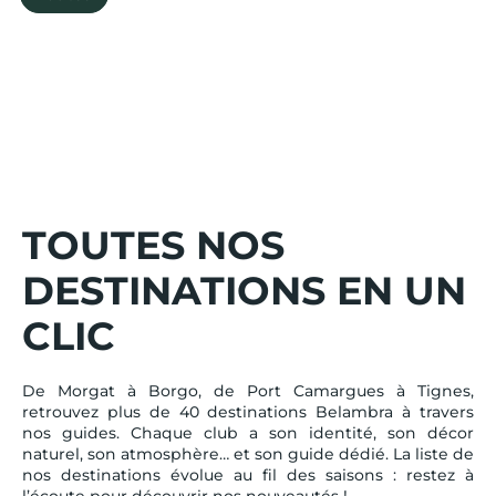
Le Lot
Prove
TOUTES NOS
DESTINATIONS EN UN
CLIC
De Morgat à Borgo, de Port Camargues à Tignes,
retrouvez plus de 40 destinations Belambra à travers
nos guides. Chaque club a son identité, son décor
naturel, son atmosphère… et son guide dédié. La liste de
nos destinations évolue au fil des saisons : restez à
l’écoute pour découvrir nos nouveautés !