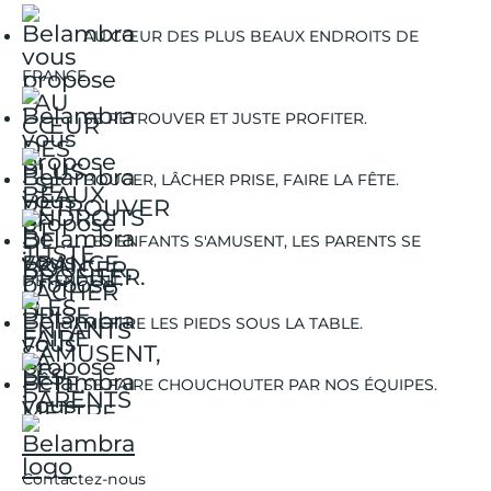
AU CŒUR DES PLUS BEAUX ENDROITS DE
FRANCE.
SE RETROUVER ET JUSTE PROFITER.
BOUGER, LÂCHER PRISE, FAIRE LA FÊTE.
LES ENFANTS S'AMUSENT, LES PARENTS SE
DÉTENDENT.
METTRE LES PIEDS SOUS LA TABLE.
SE FAIRE CHOUCHOUTER PAR NOS ÉQUIPES.
Contactez-nous