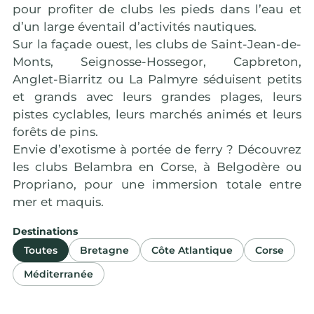
pour profiter de clubs les pieds dans l’eau et
d’un large éventail d’activités nautiques.
Sur la façade ouest, les clubs de Saint-Jean-de-
Monts, Seignosse-Hossegor, Capbreton,
Anglet-Biarritz ou La Palmyre séduisent petits
et grands avec leurs grandes plages, leurs
pistes cyclables, leurs marchés animés et leurs
forêts de pins.
Envie d’exotisme à portée de ferry ? Découvrez
les clubs Belambra en Corse, à Belgodère ou
Propriano, pour une immersion totale entre
mer et maquis.
Destinations
Toutes
Bretagne
Côte Atlantique
Corse
La Grande Motte
Bor
Méditerranée
Hérault
Haute