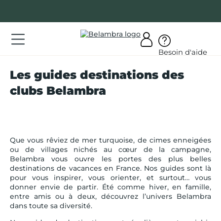
Allez
au
contenu
ations
Besoin d'aide
ations
Les guides destinations des
rir
clubs Belambra
bra
Que vous rêviez de mer turquoise, de cimes enneigées
ou de villages nichés au cœur de la campagne,
Belambra vous ouvre les portes des plus belles
AQ
destinations de vacances en France. Nos guides sont là
pour vous inspirer, vous orienter, et surtout… vous
on
donner envie de partir. Été comme hiver, en famille,
mpte
entre amis ou à deux, découvrez l’univers Belambra
dans toute sa diversité.