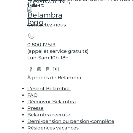
Contactez-nous
0 800 12 519
(appel et service gratuits)
Lun-Sam 10h-18h
Facebook
Instagram
Pinterest
YouTube
Twitter
À propos de Belambra
L'esprit Belambra
FAQ
Découvrir Belambra
Presse
Belambra recrute
Demi-pension ou pension-complète
Résidences vacances