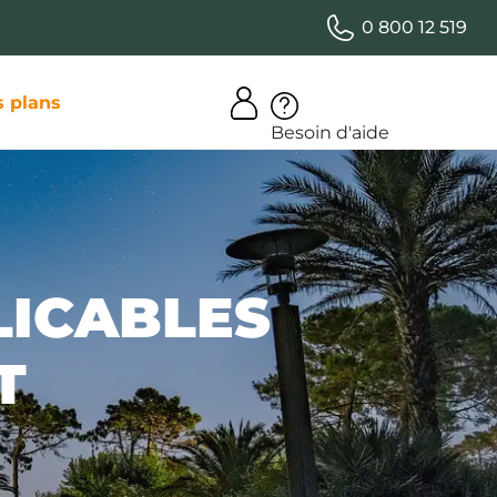
0 800 12 519
 plans
Besoin d'aide
LICABLES
T