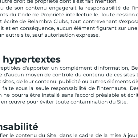
autre droit de propriété dont il est fait mention.
ou de son contenu engagerait la responsabilité de l’i
vants du Code de Propriété intellectuelle. Toute cession
et écrite de Belambra Clubs, tout contrevenant s'exposa
dit et en conséquence, aucun élément figurant sur une
n autre site, sauf autorisation expresse.
ns hypertextes
susceptibles d'apporter un complément d'information, Be
 d'aucun moyen de contrôle du contenu de ces sites t
 sites, de leur contenu, publicité ou autres éléments dis
 faite sous la seule responsabilité de l’internaute. D
en ne pourra être installé sans l'accord préalable et éc
e en œuvre pour éviter toute contamination du Site.
nsabilité
fier le contenu du Site, dans le cadre de la mise à jou