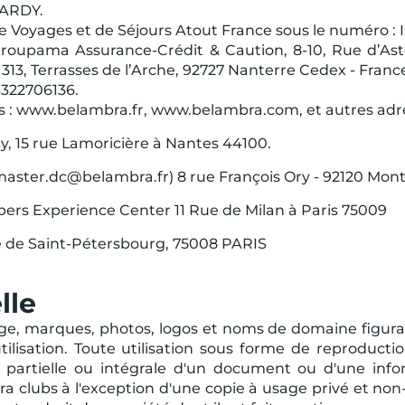
GARDY.
e Voyages et de Séjours Atout France sous le numéro :
 Groupama Assurance-Crédit & Caution, 8-10, Rue d’Ast
 313, Terrasses de l’Arche, 92727 Nanterre Cedex - Franc
322706136.
tes : www.belambra.fr, www.belambra.com, et autres adr
ty, 15 rue Lamoricière à Nantes 44100.
master.dc@belambra.fr) 8 rue François Ory - 92120 Mon
ers Experience Center 11 Rue de Milan à Paris 75009
 de Saint-Pétersbourg, 75008 PARIS
lle
rge, marques, photos, logos et noms de domaine figuran
'utilisation. Toute utilisation sous forme de reproduct
n partielle ou intégrale d'un document ou d'une info
bra clubs à l'exception d'une copie à usage privé et n