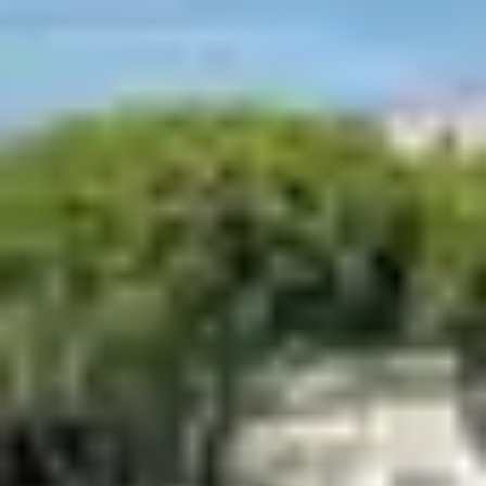
FAMILLE
Nous avons à cœur d’installer nos clubs dans les plus
belles régions et les plus beaux sites de France pour
que vous partiez à la rencontre des richesses qui vous
entourent sur votre lieu de villégiature.
Que vous soyez plutôt mer, montagne ou ville, vous
aurez toujours l’opportunité de faire de magnifiques
découvertes à l’occasion de votre séjour en famille dans
un club Belambra.
A côté de l’accueil de chacun de nos clubs, un point info
touristique vous renseigne sur les attractions
touristiques de la région. Parce que les plus beaux sites
sont souvent ceux que l’on connait le moins, demandez
à notre équipe de vous renseigner sur leurs coups de
cœur, il est possible que des petits bijoux ne figurent
pas dans les guides.