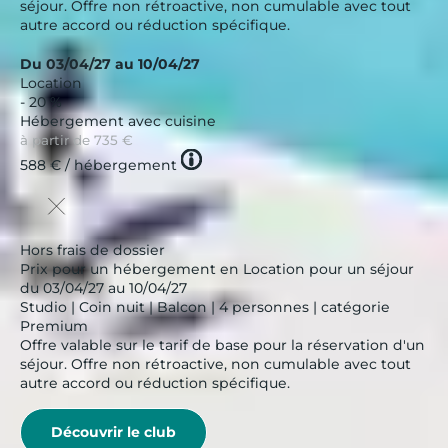
séjour. Offre non rétroactive, non cumulable avec tout
autre accord ou réduction spécifique.
Du 03/04/27 au 10/04/27
Location
- 20 %
Hébergement avec cuisine
à partir de
735 €
Tooltip
588 €
/ hébergement
icon
Hors frais de dossier
Prix pour un hébergement en Location pour un séjour
du 03/04/27 au 10/04/27
Studio | Coin nuit | Balcon | 4 personnes | catégorie
Premium
Offre valable sur le tarif de base pour la réservation d'un
séjour. Offre non rétroactive, non cumulable avec tout
autre accord ou réduction spécifique.
Découvrir le club