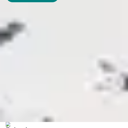
Voir plus
Si vous êtes décidé à
partir en famille
en France avec
Belambra, réservez dès maintenant votre séjour en
club, vous pourrez bénéficier d’emplacements exclusifs.
Belambra Clubs
Où partir
Partir en famille en France