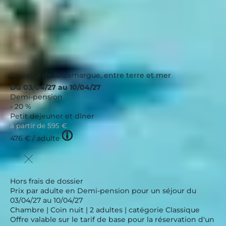
Nouveau
Au cœur de la Camargue, entre terre et mer
Du 03/04/27 au 10/04/27
Demi-pension
- 20 %
Petit déjeuner et dîner
à partir de
595 €
Tooltip
476 €
/ adulte
icon
Hors frais de dossier
Prix par adulte en Demi-pension pour un séjour du
03/04/27 au 10/04/27
Chambre | Coin nuit | 2 adultes | catégorie Classique
Offre valable sur le tarif de base pour la réservation d'un