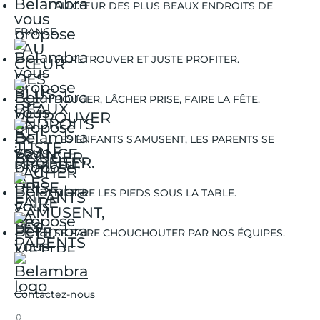
AU CŒUR DES PLUS BEAUX ENDROITS DE
FRANCE.
SE RETROUVER ET JUSTE PROFITER.
BOUGER, LÂCHER PRISE, FAIRE LA FÊTE.
LES ENFANTS S'AMUSENT, LES PARENTS SE
DÉTENDENT.
METTRE LES PIEDS SOUS LA TABLE.
SE FAIRE CHOUCHOUTER PAR NOS ÉQUIPES.
Contactez-nous