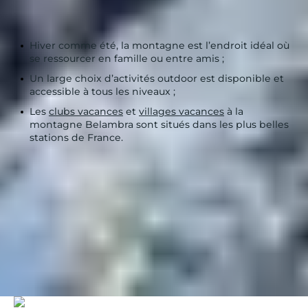
Hiver comme été, la montagne est l’endroit idéal où
se ressourcer en famille ou entre amis ;
Un large choix d’activités outdoor est disponible et
accessible à tous les niveaux ;
Les
clubs vacances
et
villages vacances
à la
montagne Belambra sont situés dans les plus belles
stations de France.
Belambra Clubs
Nos destinations | Belambra
Réservez vos vacances dans un club de vacances à la
montagne