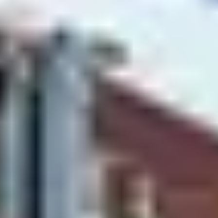
Où partir à la montagne en
été : les meilleures
destinations
Cet été, prenez un bol d’air pur lors d’un
séjour à la
montagne
en pleine nature. Le
club Belambra « Les
Embrunes
» se trouve dans la petite station familiale Les
Saisies. Tous les matins, vous pourrez vous réveiller face
au mont Blanc. Rien de mieux pour démarrer la journée
du bon pied ! Vous trouverez votre bonheur parmi les
multiples activités proposées : piscine extérieure
chauffée, espace aqualudique ou luge d’été. Pour les
adeptes de randonnées, il existe des circuits au départ
de ce superbe
hôtel club de montagne
.
Si vous préférez un
village vacances à la montagne
dans les Pyrénées, optez pour le
club « Lou Sarri »
à
Gourette. Il est idéalement situé au cœur d’une nature