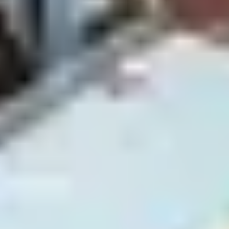
préservée, au milieu des sapins. Ce
club vacances à la
montagne d’été
est l’endroit parfait pour profiter des
plaisirs de la région. Après une journée de randonnée,
confiez vos petits aux
clubs enfants
et détendez-vous à
l’espace forme.
La montagne en
hiver
Top activités à la montagne
l’hiver
En panne d’idées vacances cet hiver ? Il n’y a pas que le
ski alpin : la montagne regorge d’activités accessibles à
tous.
En famille ou entre amis
, partez en balade en
chiens de traîneau. Offrez un moment romantique à