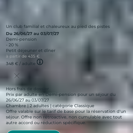
Un club familial et chaleureux au pied des pistes
Du 26/06/27 au 03/07/27
Demi-pension
- 20 %
Petit déjeuner et dîner
à partir de
435 €
Tooltip
348 €
/ adulte
icon
Hors frais de dossier
Prix par adulte en Demi-pension pour un séjour du
26/06/27 au 03/07/27
Chambre | 2 adultes | catégorie Classique
Offre valable sur le tarif de base pour la réservation d'un
séjour. Offre non rétroactive, non cumulable avec tout
autre accord ou réduction spécifique.