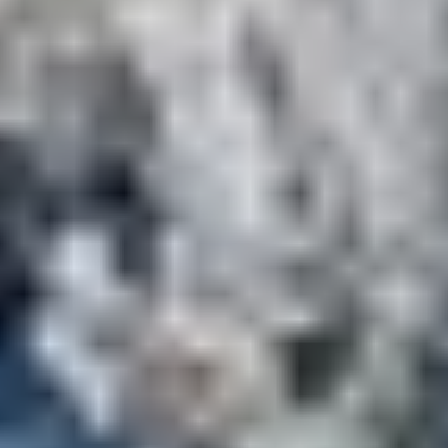
Village vacances ski
Clubs et villages
vacances montagne
Pour un week-end, un court séjour ou une semaine de
vacances, offrez-vous une pause ressourçante dans un
club ou village vacances à la montagne
. En hiver
comme en été, émerveillez-vous devant des paysages
somptueux, entre lacs et sommets...
Pratiquez les nombreuses activités sportives accessibles
à tous niveaux ou détendez-vous en pleine nature. Pour
trouver la meilleure destination, parcourez notre
sélection de clubs et villages vacances Belambra situés