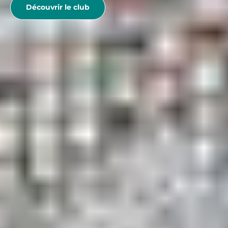
Découvrir le club
IDÉES VACANCES
Location vacances aux Menuires
Location vacances aux Arcs
Location vacances les 2 Alpes
Club vacances snowboard
Club vacances avec chiens de traineau
Vacances randonnées raquette
Séjour ski
Séjour montagne