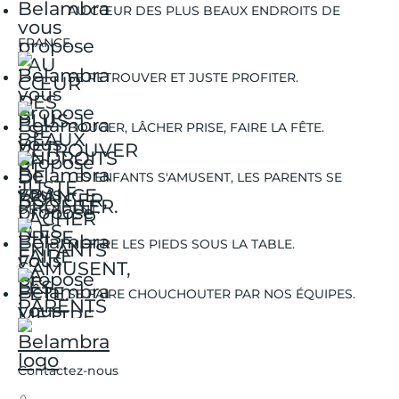
AU CŒUR DES PLUS BEAUX ENDROITS DE
FRANCE.
SE RETROUVER ET JUSTE PROFITER.
BOUGER, LÂCHER PRISE, FAIRE LA FÊTE.
LES ENFANTS S'AMUSENT, LES PARENTS SE
DÉTENDENT.
METTRE LES PIEDS SOUS LA TABLE.
SE FAIRE CHOUCHOUTER PAR NOS ÉQUIPES.
Contactez-nous