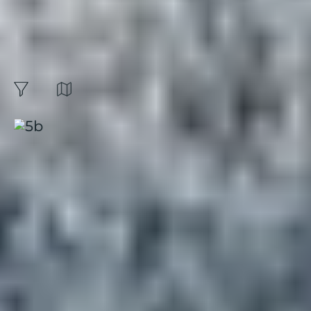
vacances dans un
club de vacances à la
montagne :
16
résultats
Carte
filtres
Trier par:
Arc 1800, Club "L'hôtel du Golf"
Alpes
|
4.1 / 5