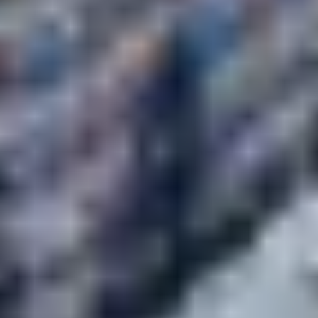
Cet hiver, vivez l’expérience Belambra en séjournant
dans le magnifique
club « Les Cimes du Soleil »
à
Avoriaz. Au cœur du deuxième plus grand domaine
skiable d’Europe, adonnez-vous aux joies de la glisse en
famille, en couple ou entre amis. Ce
club vacances
vous
propose une formule all inclusive, avec pension
complète et boissons à volonté. Partez en toute
sérénité !
Séjourner dans un
club vacances à la montagne l’hiver
ou dans un
village vacances en été
présente plusieurs
avantages. Paysages à couper le souffle, découverte de
la faune, activités outdoor pour toute la famille… Il y en a
pour tous les goûts. En formule demi-pension ou
pension complète, choisissez selon vos envies.
N’attendez plus et réservez vite un séjour au ski dans
l’un de nos hôtels et résidences Belambra en France !
Les 3 points clés à retenir :