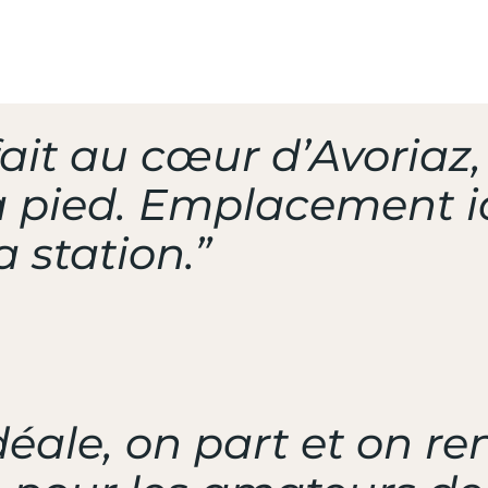
MIUM
ait au cœur d’Avoriaz,
à pied. Emplacement i
a station.”
déale, on part et on re