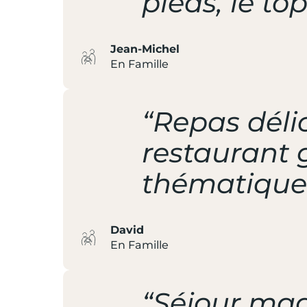
pieds, le to
Jean-Michel
En Famille
“Repas délic
restaurant g
thématique 
David
En Famille
“Séjour magn