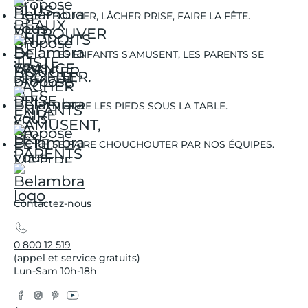
BOUGER, LÂCHER PRISE, FAIRE LA FÊTE.
LES ENFANTS S'AMUSENT, LES PARENTS SE
DÉTENDENT.
METTRE LES PIEDS SOUS LA TABLE.
SE FAIRE CHOUCHOUTER PAR NOS ÉQUIPES.
Contactez-nous
0 800 12 519
(appel et service gratuits)
Lun-Sam 10h-18h
Facebook
Instagram
Pinterest
YouTube
Twitter