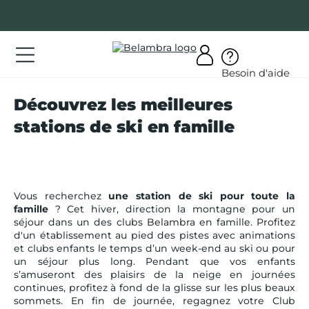
Allez
au
contenu
ations
Besoin d'aide
ations
Découvrez les meilleures
rir
stations de ski en famille
bra
Vous recherchez
une station de ski pour toute la
famille
? Cet hiver, direction la montagne pour un
séjour dans un des clubs Belambra en famille. Profitez
AQ
d'un établissement au pied des pistes avec animations
- 15 %
et clubs enfants le temps d’un week-end au ski ou pour
TIGNES
4.2 / 5
on
un séjour plus long. Pendant que vos enfants
mpte
s’amuseront des plaisirs de la neige en journées
Val Claret
continues, profitez à fond de la glisse sur les plus beaux
Alpes
sommets. En fin de journée, regagnez votre Club
du 03/07/27 au 10/07/27