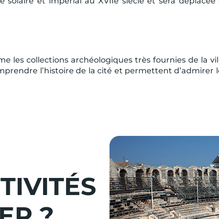
le solaire et impérial au XVIIe siècle et sera déplacée
les collections archéologiques très fournies de la ville
prendre l’histoire de la cité et permettent d’admirer l
TIVITÉS
ER ?