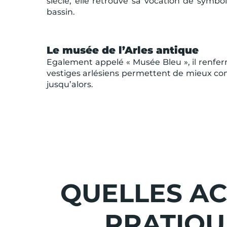
siècle, elle retrouve sa vocation de symbo
bassin.
Le musée de l’Arles antique
Egalement appelé « Musée Bleu », il renferme 
vestiges arlésiens permettent de mieux com
jusqu’alors.
QUELLES AC
PRATIQU