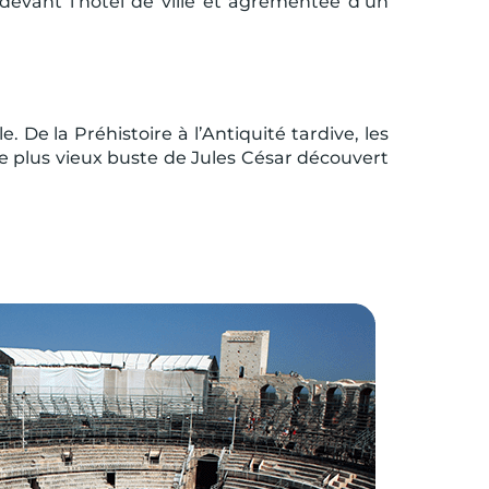
 devant l’hôtel de ville et agrémentée d’un
. De la Préhistoire à l’Antiquité tardive, les
e plus vieux buste de Jules César découvert