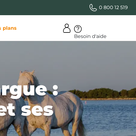
0 800 12 519
 plans
Besoin d'aide
rgue :
et ses