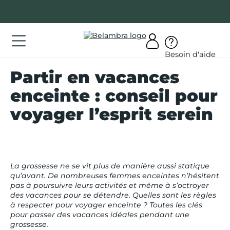
Allez
au
contenu
ations
Besoin d'aide
ations
Partir en vacances
rir
enceinte : conseil pour
bra
voyager l’esprit serein
La grossesse ne se vit plus de manière aussi statique
AQ
qu’avant. De nombreuses femmes enceintes n’hésitent
pas à poursuivre leurs activités et même à s’octroyer
on
des vacances pour se détendre. Quelles sont les règles
mpte
à respecter pour voyager enceinte ? Toutes les clés
pour passer des vacances idéales pendant une
grossesse.