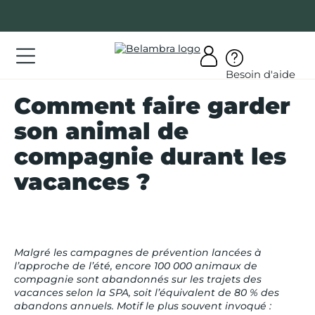
Allez
au
contenu
ations
Besoin d'aide
ations
Comment faire garder
rir
son animal de
bra
compagnie durant les
vacances ?
AQ
Malgré les campagnes de prévention lancées à
on
l’approche de l’été, encore 100 000 animaux de
mpte
compagnie sont abandonnés sur les trajets des
vacances selon la SPA, soit l’équivalent de 80 % des
abandons annuels. Motif le plus souvent invoqué :