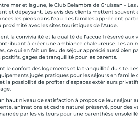
entre mer et lagune, le Club Belambra de Gruissan – L
nt et dépaysant. Les avis des clients mettent souvent e
cances les pieds dans l’eau. Les familles apprécient par
la proximité avec les sites touristiques de l’Aude.
t la convivialité et la qualité de l’accueil réservé aux
contribuant à créer une ambiance chaleureuse. Les ani
es, ce qui en fait un lieu de séjour apprécié aussi bien p
ositifs, gages de tranquillité pour les parents.
le confort des logements et la tranquillité du site. Le
quipements jugés pratiques pour les séjours en famille
 la possibilité de profiter d’espaces extérieurs privatif
lage.
un haut niveau de satisfaction à propos de leur séjour
nte, animations et cadre naturel préservé, pour des v
ndée par les visiteurs pour une parenthèse ensoleillé