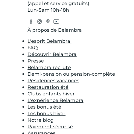
(appel et service gratuits)
Lun-Sam 10h-18h
Facebook
Instagram
Pinterest
YouTube
Twitter
À propos de Belambra
L'esprit Belambra
FAQ
Découvrir Belambra
Presse
Belambra recrute
Demi-pension ou pension-complète
Résidences vacances
Restauration été
Clubs enfants hiver
L'expérience Belambra
Les bonus été
Les bonus hiver
Notre blog
Paiement sécurisé
Assurances