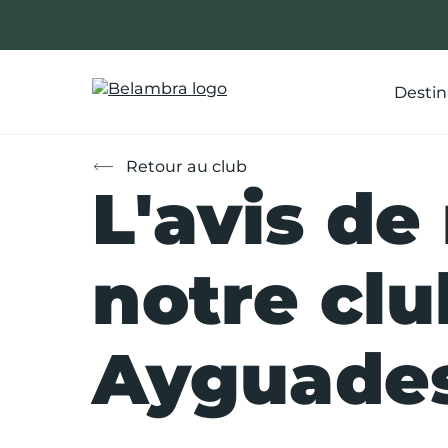
Allez
au
contenu
Destin
Retour au club
L'avis de
notre clu
Ayguades