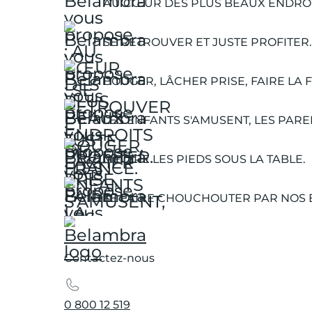
AU CŒUR DES PLUS BEAUX ENDROI
SE RETROUVER ET JUSTE PROFITER.
BOUGER, LÂCHER PRISE, FAIRE LA F
LES ENFANTS S'AMUSENT, LES PARE
METTRE LES PIEDS SOUS LA TABLE.
SE FAIRE CHOUCHOUTER PAR NOS 
Contactez-nous
0 800 12 519