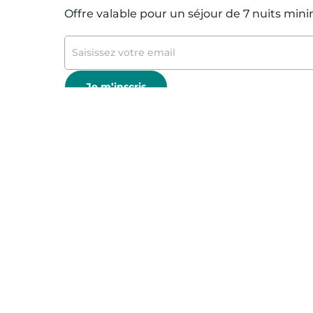
Offre valable pour un séjour de 7 nuits mi
Je m’inscris
Nous vous remercions p
* 50 € offerts sur votre séjour de 7 nuits m
exclusives et de conseils voyage !
Offre valable sur un stock de logements al
partenaires et CSE. Offre cumulable avec le
nécessitant la saisie d’un autre code promo
Normont ; Hôtel Magendie et Hôtel Villeman
* Pour plus d'information sur l'utilisation
notre
Politique de Protection des Données