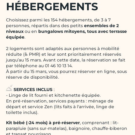
HÉBERGEMENTS
Choisissez parmi les 154 hébergements, de 3 à 7
personnes, répartis dans des petits
ensembles de 2
niveaux
ou en
bungalows mitoyens, tous avec terrasse
équipée
.
2 logements sont adaptés aux personnes à mobilité
réduite (♿ PMR) et leur sont prioritairement réservés
jusqu’au 15 mars. Avant cette date, la réservation se fait
par téléphone au 01 46 10 13 14.
À partir du 15 mars, vous pourrez réserver en ligne, sous
réserve de disponibilité.
SERVICES INCLUS
:
- Linge de lit fourni et kitchenette équipée.
En pré-réservation, services payants : ménage de
départ et service Zen (lits faits à l'arrivée, linge de
toilette inclus).
Kit bébé (-24 mois) à pré-réserver
, comprenant : lit-
parapluie (sans sur-matelas), baignoire, chauffe-biberon
et transat nourrisson.