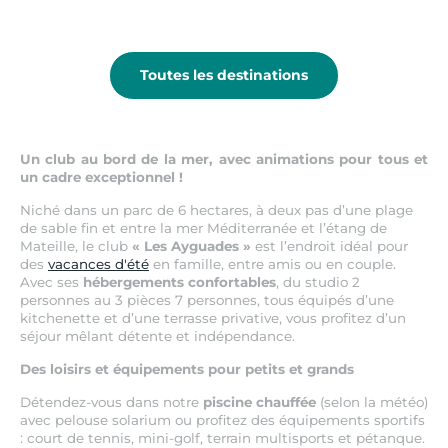
Port
Camargue
Toutes les destinations
Un club au bord de la mer, avec animations pour tous et
un cadre exceptionnel !
Niché dans un parc de 6 hectares, à deux pas d’une plage
de sable fin et entre la mer Méditerranée et l’étang de
Mateille, le club
« Les Ayguades »
est l’endroit idéal pour
des
vacances d'été
en famille, entre amis ou en couple.
Avec ses
hébergements confortables
, du studio 2
personnes au 3 pièces 7 personnes, tous équipés d’une
kitchenette et d’une terrasse privative, vous profitez d’un
séjour mêlant détente et indépendance.
Des loisirs et équipements pour petits et grands
Détendez-vous dans notre
piscine chauffée
(selon la météo)
avec pelouse solarium ou profitez des équipements sportifs
: court de tennis, mini-golf, terrain multisports et pétanque.