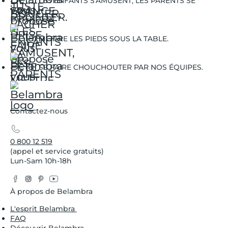
LES ENFANTS S'AMUSENT, LES PARENTS SE
DÉTENDENT.
METTRE LES PIEDS SOUS LA TABLE.
SE FAIRE CHOUCHOUTER PAR NOS ÉQUIPES.
Contactez-nous
0 800 12 519
(appel et service gratuits)
Lun-Sam 10h-18h
Facebook
Instagram
Pinterest
YouTube
Twitter
À propos de Belambra
L'esprit Belambra
FAQ
Découvrir Belambra