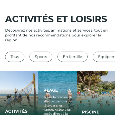
ACTIVITÉS ET LOISIRS
Découvrez nos activités, animations et services, tout en
profitant de nos recommandations pour explorer la
région !
Tous
Sports
En famille
Équipem
PLAGE
Soyez le premier à
aller piquer une
tête dans les
vagues grâce à un
ACTIVITÉS
PISCINE
accès direct à la