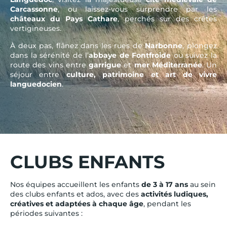
Carcassonne
, ou laissez-vous surprendre par les
châteaux du Pays Cathare
, perchés sur des crêtes
vertigineuses.
À deux pas, flânez dans les rues de
Narbonne
, plongez
dans la sérénité de l’
abbaye de Fontfroide
ou suivez la
route des vins entre
garrigue
et
mer Méditerranée
. Un
séjour entre
culture, patrimoine et art de vivre
languedocien
.
CLUBS ENFANTS
Nos équipes accueillent les enfants
de 3 à 17 ans
au sein
des clubs enfants et ados, avec des
activités ludiques,
créatives et adaptées à chaque âge
, pendant les
périodes suivantes :