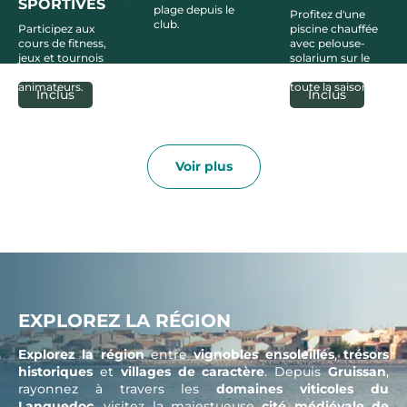
SPORTIVES
plage depuis le
Profitez d'une
club.
Participez aux
piscine chauffée
cours de fitness,
avec pelouse-
jeux et tournois
solarium sur le
organisés par nos
club, ouverte
animateurs.
toute la saison.
Inclus
Inclus
Voir plus
EXPLOREZ LA RÉGION
Explorez la région
entre
vignobles ensoleillés
,
trésors
historiques
et
villages de caractère
. Depuis
Gruissan
,
rayonnez à travers les
domaines viticoles du
Languedoc
, visitez la majestueuse
cité médiévale de