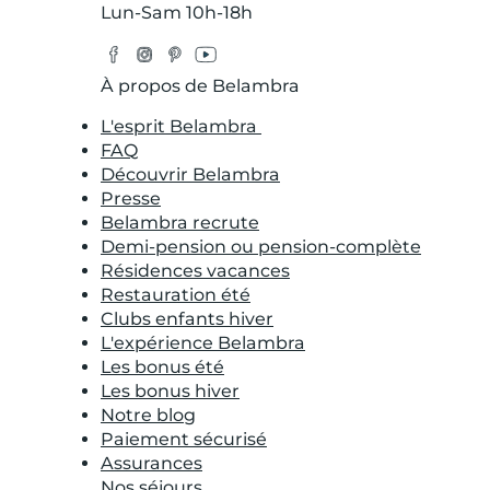
Lun-Sam 10h-18h
Facebook
Instagram
Pinterest
YouTube
Twitter
À propos de Belambra
L'esprit Belambra
FAQ
Découvrir Belambra
Presse
Belambra recrute
Demi-pension ou pension-complète
Résidences vacances
Restauration été
Clubs enfants hiver
L'expérience Belambra
Les bonus été
Les bonus hiver
Notre blog
Paiement sécurisé
Assurances
Nos séjours