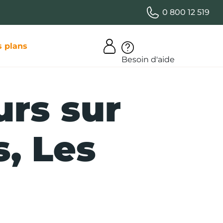
0 800 12 519
 plans
Besoin d'aide
urs sur
s, Les