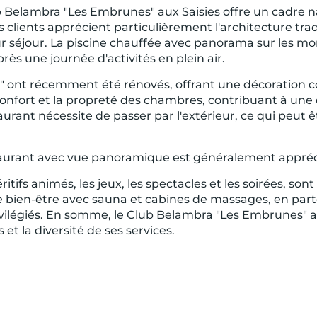
ub Belambra "Les Embrunes" aux Saisies offre un cadre 
clients apprécient particulièrement l'architecture tradi
r séjour. La piscine chauffée avec panorama sur les m
 une journée d'activités en plein air.​
 ont récemment été rénovés, offrant une décoration co
 confort et la propreté des chambres, contribuant à un
staurant nécessite de passer par l'extérieur, ce qui peu
taurant avec vue panoramique est généralement appréci
itifs animés, les jeux, les spectacles et les soirées, son
ace bien-être avec sauna et cabines de massages, en pa
légiés. En somme, le Club Belambra "Les Embrunes" aux
t la diversité de ses services.