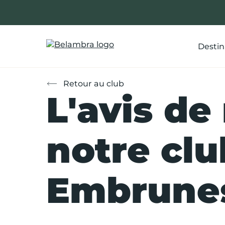
Allez
au
contenu
Destin
Retour au club
L'avis de
notre clu
Embrunes