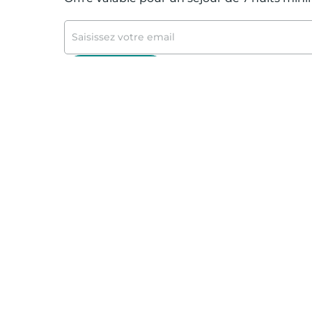
Je m’inscris
Nous vous remercions p
* 50 € offerts sur votre séjour de 7 nuits m
exclusives et de conseils voyage !
Offre valable sur un stock de logements al
partenaires et CSE. Offre cumulable avec le
nécessitant la saisie d’un autre code promo
Normont ; Hôtel Magendie et Hôtel Villeman
* Pour plus d'information sur l'utilisation
notre
Politique de Protection des Données