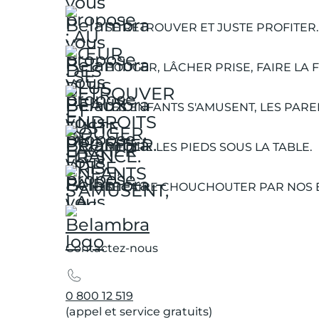
SE RETROUVER ET JUSTE PROFITER.
BOUGER, LÂCHER PRISE, FAIRE LA F
LES ENFANTS S'AMUSENT, LES PARE
METTRE LES PIEDS SOUS LA TABLE.
SE FAIRE CHOUCHOUTER PAR NOS 
Contactez-nous
0 800 12 519
(appel et service gratuits)