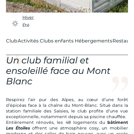
Hiver
Été
Club
Activités
Clubs enfants
Hébergements
Restaura
Un club familial et
ensoleillé face au Mont
Blanc
Respirez l’air pur des Alpes, au cœur d’une forêt
d’épicéas face à la chaîne du Mont-Blanc. Situé dans la
station familiale des Saisies, le club profite d’une vue
exceptionnelle, notamment depuis sa piscine chauffée.
Entièrement rénovés, les 48 logements du
bâtiment
Les Étoiles
offrent une atmosphère cosy, un mobilier
moderne et des salles de bain neuves, avec un accès