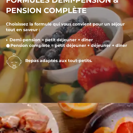
FORMULES DEMI-PENSION &
PENSION COMPLÈTE
Choisissez la formule qui vous convient pour un séjour
tout en saveur :
◐ Demi-pension = petit déjeuner + dîner
𒊹Pension complète = petit déjeuner + déjeuner + dîner
Repas adaptés aux tout-petits.