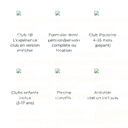
Club 4B
Formules demi-
Club Poussins
L'expérience
pension/pension
4-35 mois
club en version
complète ou
(payant)
enrichie
location
Clubs enfants
Piscine
Activités
inclus
chauffée
station incluses
(3-17 ans)