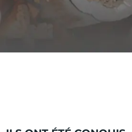
PETIT DÉJEUNER
Commencez la journée du bon pied. Buffet varié,
boissons chaudes, jus frais, viennoiseries, fruits...