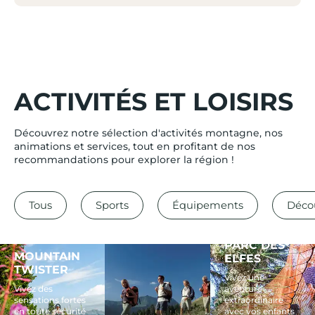
ACTIVITÉS ET LOISIRS
Découvrez notre sélection d'activités montagne, nos
animations et services, tout en profitant de nos
recommandations pour explorer la région !
Tous
Sports
Équipements
Déco
PARC DES
MOUNTAIN
ELFES
TWISTER
Vivez une
Vivez des
aventure
sensations fortes
extraordinaire
en toute sécurité
avec vos enfants