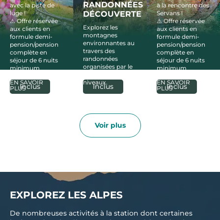
RANDONNÉES
avec la piste de
à la rencontre des
luge !
DÉCOUVERTE
Servans !
⚠ Offre réservée
⚠ Offre réservée
Explorez les
aux clients en
aux clients en
montagnes
formule demi-
formule demi-
environnantes au
pension/pension
pension/pension
travers des
complète en
complète en
randonnées
séjour de 6 nuits
séjour de 6 nuits
organisées par le
minimum
minimum
club pour tous les
EN SAVOIR
niveaux.
EN SAVOIR
Inclus
Inclus
Inclus
PLUS
PLUS
Voir plus
EXPLOREZ LES ALPES
De nombreuses activités à la station dont certaines