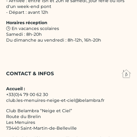
- Arrivée : entre 15h et 20h le samedi, jour férié ou lors
d'un week-end pont
- Départ : avant 12h
Horaires réception
🕒 En vacances scolaires
Samedi : 8h-20h
Du dimanche au vendredi : 8h-12h, 16h-20h
CONTACT & INFOS
Accueil :
+33(0)4 79 00 62 30
club.les-menuires-neige-et-ciel@belambra.fr
Club Belambra “Neige et Ciel”
Route du Brelin
Les Menuires
73440 Saint-Martin-de-Belleville