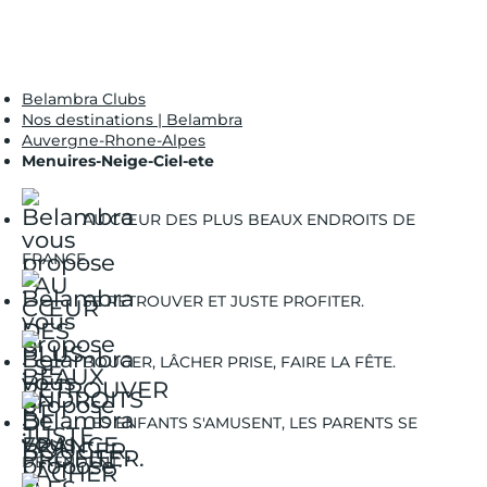
Belambra Clubs
Nos destinations | Belambra
Auvergne-Rhone-Alpes
Menuires-Neige-Ciel-ete
AU CŒUR DES PLUS BEAUX ENDROITS DE
FRANCE.
SE RETROUVER ET JUSTE PROFITER.
BOUGER, LÂCHER PRISE, FAIRE LA FÊTE.
LES ENFANTS S'AMUSENT, LES PARENTS SE
DÉTENDENT.