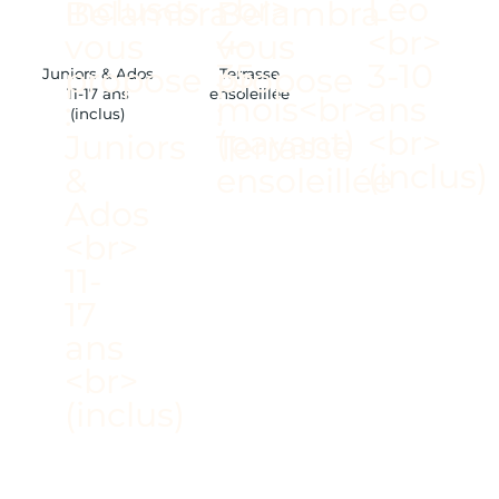
Juniors & Ados
Terrasse
11-17 ans
ensoleillée
(inclus)
/ CLUBS ENFANTS
DÈS 4 MOIS
/ ACTIVITÉS INCLUSES
DANS LA STATION
/ TOUT POUR LES