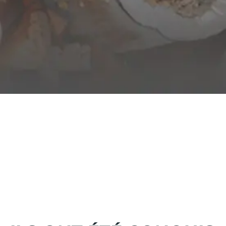
PETIT DÉJEUNER
Commencez la journée du bon pied. Buffet varié,
boissons chaudes, jus frais, viennoiseries, fruits...