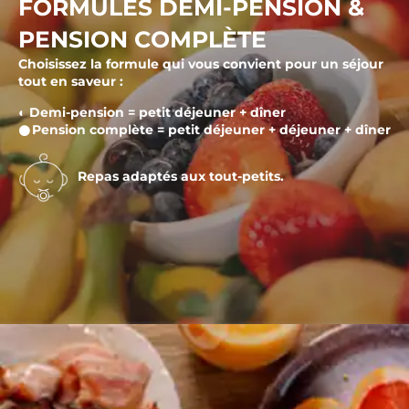
FORMULES DEMI-PENSION &
PENSION COMPLÈTE
Choisissez la formule qui vous convient pour un séjour
tout en saveur :
◐ Demi-pension = petit déjeuner + dîner
𒊹Pension complète = petit déjeuner + déjeuner + dîner
Repas adaptés aux tout-petits.