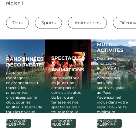
région !
Tous
Sports
Animations
Découv
PASS
LOISIRS
MULTI-
ACTIVITÉS
SPECTACLES
RANDONNÉES
Découvrez la
&
montagne
DÉCOUVERTE
autrement à
ANIMATIONS
Explorez les
travers de
montagnes
Retrouvez tous
nombreuses
environnantes au
les jours une
activités
travers des
atmosphère
sportives, grâce
randonnées
conviviale autour
au Pass
organisées par le
du bar ou en
Ascensionnel
club, pour les
terrasse, et nos
inclus dans votre
adultes (+ 18 ans) de
spectacles pour
séjour de 6 nuits
tous les niveaux.
toute la famille.
minimum.
EN SAVOIR
EN SAVOIR
EN SAVOIR
Inclus
Inclus
Inclus
PLUS
PLUS
PLUS