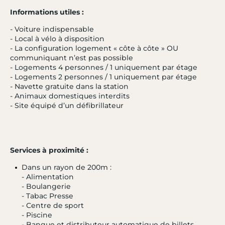
Informations utiles :
- Voiture indispensable
- Local à vélo à disposition
- La configuration logement « côte à côte » OU
communiquant n’est pas possible
- Logements 4 personnes / 1 uniquement par étage
- Logements 2 personnes / 1 uniquement par étage
- Navette gratuite dans la station
- Animaux domestiques interdits
- Site équipé d’un défibrillateur
Services à proximité :
Dans un rayon de 200m :
- Alimentation
- Boulangerie
- Tabac Presse
- 15 %
- Centre de sport
AVORIAZ
4.5 / 5
- Piscine
- Banque et distributeur automatique de billets