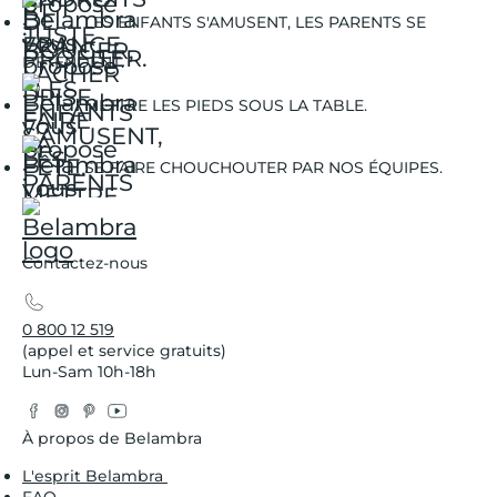
LES ENFANTS S'AMUSENT, LES PARENTS SE
DÉTENDENT.
METTRE LES PIEDS SOUS LA TABLE.
SE FAIRE CHOUCHOUTER PAR NOS ÉQUIPES.
Contactez-nous
0 800 12 519
(appel et service gratuits)
Lun-Sam 10h-18h
Facebook
Instagram
Pinterest
YouTube
Twitter
À propos de Belambra
L'esprit Belambra