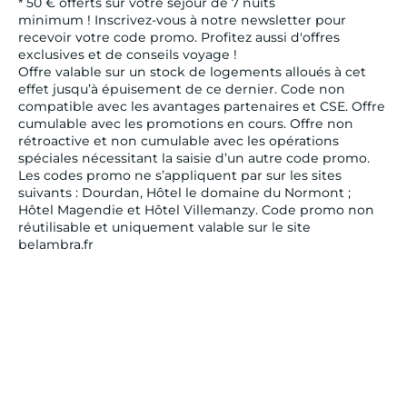
* 50 € offerts sur votre séjour de 7 nuits
minimum ! Inscrivez-vous à notre newsletter pour
recevoir votre code promo. Profitez aussi d'offres
exclusives et de conseils voyage !
Offre valable sur un stock de logements alloués à cet
effet jusqu’à épuisement de ce dernier. Code non
compatible avec les avantages partenaires et CSE. Offre
cumulable avec les promotions en cours. Offre non
rétroactive et non cumulable avec les opérations
spéciales nécessitant la saisie d’un autre code promo.
Les codes promo ne s’appliquent par sur les sites
suivants : Dourdan, Hôtel le domaine du Normont ;
Hôtel Magendie et Hôtel Villemanzy. Code promo non
réutilisable et uniquement valable sur le site
belambra.fr
* Pour plus d'information sur l'utilisation de vos données
personnelles par Belambra, nous vous invitons à
prendre connaissance de notre
Politique de Protection
des Données