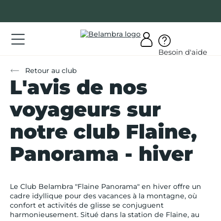
Allez
au
contenu
ations
Besoin d'aide
ations
Retour au club
L'avis de nos
rir
bra
voyageurs sur
notre club Flaine,
Panorama - hiver
AQ
on
Le Club Belambra "Flaine Panorama" en hiver offre un
mpte
cadre idyllique pour des vacances à la montagne, où
confort et activités de glisse se conjuguent
harmonieusement. Situé dans la station de Flaine, au