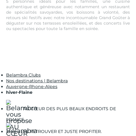
5 personnes idéals pour les familles, une cuisine
authentique et généreuse avec notamment un restaurant
de spécialités savoyardes, vos boissons à volonté, des
retours ski festifs avec notre incontournable Grand Goûter à
déguster sur nos terrasses ensoleillées, et des concerts live
ou spectacles pour toute la famille en soirée.
Belambra Clubs
Nos destinations | Belambra
Auvergne-Rhone-Alpes
hiver-Flaine
AU CŒUR DES PLUS BEAUX ENDROITS DE
FRANCE.
SE RETROUVER ET JUSTE PROFITER.