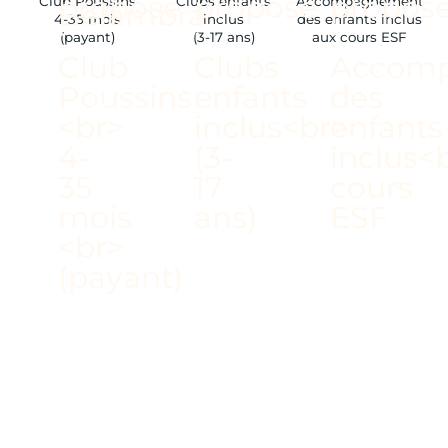
Club Poussins
Clubs enfants
Accompagnement
4-35 mois
inclus
des enfants inclus
(payant)
(3-17 ans)
aux cours ESF
/ PISCINE INTÉRIEURE
CHAUFFÉE
/ FORMULE "ALL
INCLUSIVE"
/ DES ESPACES COSY
/ DÉPART ET RETOUR