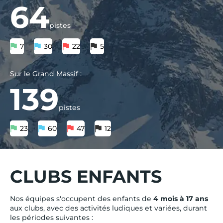
64
pistes
7
30
22
5
Sur le Grand Massif :
139
pistes
23
60
47
12
CLUBS ENFANTS
Nos équipes s'occupent des enfants de
4 mois à 17 ans
aux clubs, avec des activités ludiques et variées, durant
les périodes suivantes :