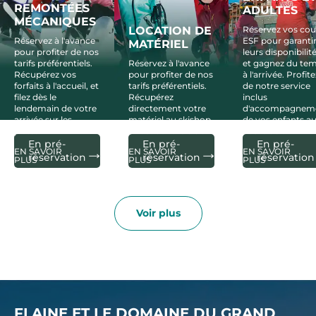
REMONTÉES
ADULTES
MÉCANIQUES
LOCATION DE
Réservez vos cou
Réservez à l'avance
ESF pour garanti
MATÉRIEL
pour profiter de nos
leurs disponibilit
tarifs préférentiels.
Réservez à l'avance
et gagnez du te
Récupérez vos
pour profiter de nos
à l'arrivée. Profite
forfaits à l'accueil, et
tarifs préférentiels.
de notre service
filez dès le
Récupérez
inclus
lendemain de votre
directement votre
d'accompagnem
arrivée sur les
matériel au skishop
de vos enfants a
pistes.
Skiset dans le club.
cours de ski.
En pré-
En pré-
En pré-
EN SAVOIR
EN SAVOIR
EN SAVOIR
réservation
réservation
réservation
PLUS
PLUS
PLUS
Voir plus
FLAINE ET LE DOMAINE DU GRAND