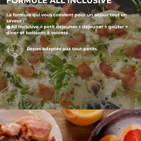
FORMULE ALL INCLUSIVE
La formule qui vous convient pour un séjour tout en
saveur :
𒊹All Inclusive = petit déjeuner + déjeuner + goûter +
dîner et boissons à volonté.
Repas adaptés aux tout-petits.