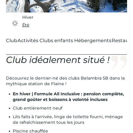
Hiver
Été
Club
Activités
Clubs enfants
Hébergements
Restaura
Club idéalement situé !
Découvrez le dernier-né des clubs Belambra 5B dans la
mythique station de Flaine !
En hiver | Formule All Inclusive : pension complète,
grand goûter et boissons à volonté incluses
Club entièrement neuf
Lits faits à l'arrivée, linge de toilette fourni, ménage
de rafraîchissement tous les jours
Piscine chauffée