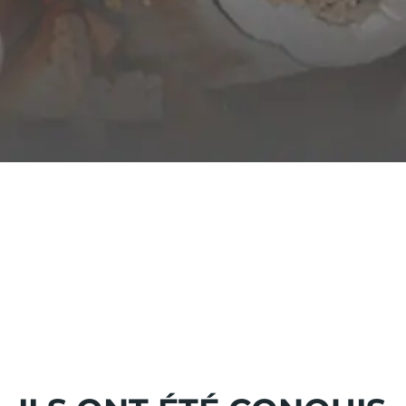
PETIT DÉJEUNER
Commencez la journée du bon pied.
Buffet varié, boissons chaudes, jus frais, viennoiseries,
fruits...