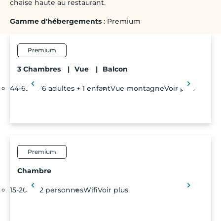
chaise haute au restaurant.
Gamme d'hébergements
: Premium
Premium
3 Chambres
|
Vue
|
Balcon
44-63 m²
6 adultes + 1 enfant
Vue montagne
Voir plus
Premium
Chambre
15-20 m²
2 personnes
Wifi
Voir plus