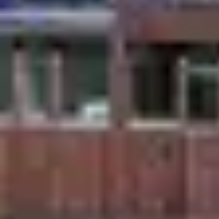
Week-end et 
Envie de vous ressourcer après une semai
Deux ou 3 jours suffisent pour recharger vos
Profitez de la magie de la montagne et ad
puis détendez-vous au spa d’altitude. Pou
Belambra !
Partir au sk
Afin de profiter au maximum une fois sur pl