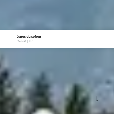
Dates du séjour
Début |
Fin
destinations pour un week-en
Voir plus de filtres
nnement
Formule
ki et court séjou