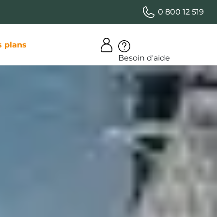
0 800 12 519
 plans
Besoin d'aide
pour un
courts