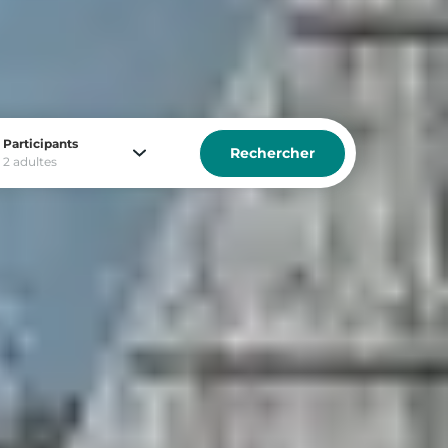
Participants
Rechercher
2 adultes
d au ski :
r :