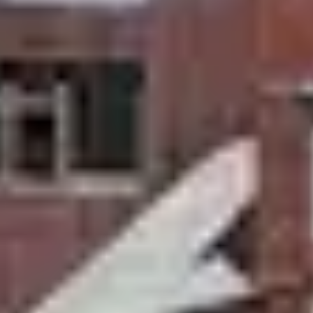
court séjour au 
ne intense ? Offrez-vous une pause détente en pleine
 batteries...
mirez la vue époustouflante des sommets enneigés. Ad
r partir l’esprit léger, misez sur une formule tout 
i un week-end
ace, découvrez nos conseils pour bien organiser votre
w