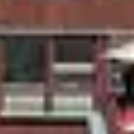
k end ski tout compris
our ski hors vacances scolaires
k-end et courts séjours en été