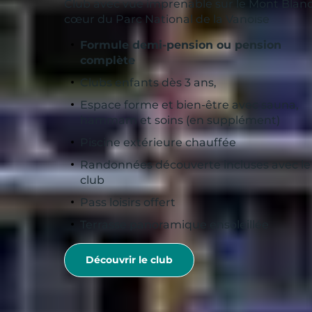
Club avec vue imprenable sur le Mont Blanc
cœur du Parc National de la Vanoise
Formule demi-pension ou pension
complète
Clubs enfants dès 3 ans,
Espace forme et bien-être avec sauna,
hammam et soins (en supplément)
Piscine extérieure chauffée
Randonnées découverte incluses avec le
club
Pass loisirs offert
Terrasse panoramique ensoleillée
Découvrir le club