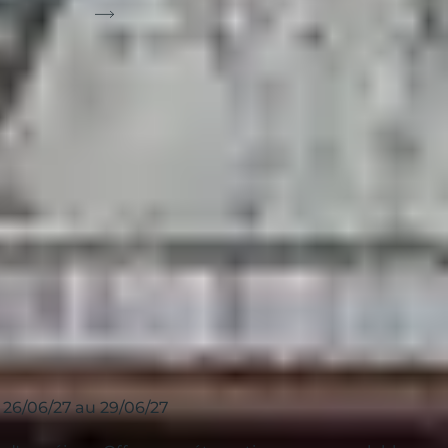
 sur la carte
Trier par:
16
résultats
 26/06/27 au 29/06/27