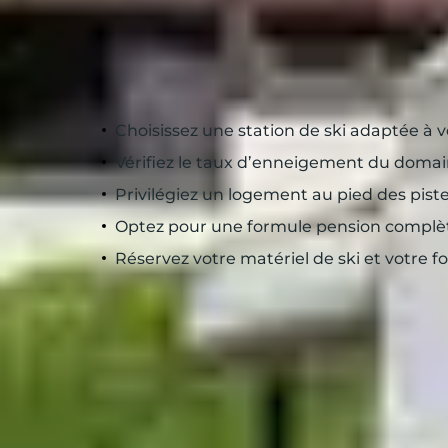
5 astuces pour réussi
Choisissez une station de ski adaptée à v
Vérifiez le taux d’enneigement du domai
Privilégiez un logement au pied des pis
Optez pour une formule pension complèt
Réservez votre matériel de ski et votre f
Choisir entre le ski al
Si la grande majorité des stations française
au ski de fond. Afin de satisfaire toutes l
disciplines. Dans les
Alpes du Nord
, les sta