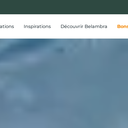
ations
Inspirations
Découvrir Belambra
Bons
illeurs plans 
end au ski et 
séjours