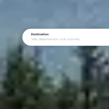
Destination
Découvrez toutes nos 
Budget
Expérience
Enviro
Week End au s