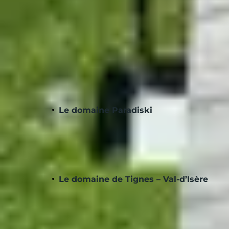
Enneigement garanti
Pour vous aider à choisir votre destination s
Le domaine Paradiski
Localisé en Savoie, ce domaine skiable est 
d’altitude, garantissant ainsi un fort taux 
de séjourner dans Les Arcs, la station emb
est parfait.
Le domaine de Tignes – Val-d’Isère
Connu pour être l’un des plus beaux domaine
grands. Le taux d’enneigement est optimal à
le club Belambra «
Le Diva
» vous accueille.