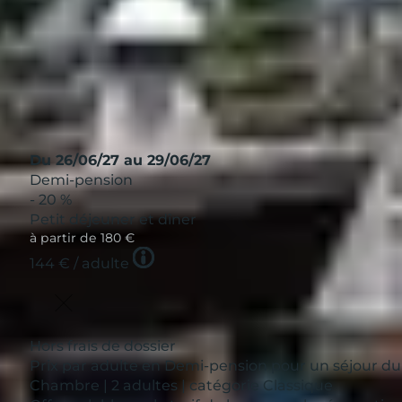
Afficher
Du 26/06/27 au 29/06/27
Demi-pension
- 20 %
Petit déjeuner et dîner
à partir de
180 €
Tooltip
144 €
/ adulte
icon
Hors frais de dossier
Prix par adulte en Demi-pension pour un séjour du
Chambre | 2 adultes | catégorie Classique