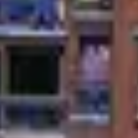
Voir plus
NCES
Location week-end en hiver
Wee
Location week-end hiver en famille
Séj
Location vacances ski
Wee