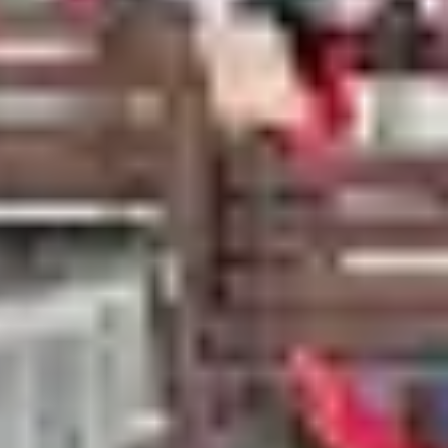
 skiables où la neige est 100 % garantie.
/3 du domaine se situent au-dessus de 2 000m
k-end à
Paradiski
, nous vous recommandons
ki, le club «
L’Hôtel du Golf
» aux Arcs 1800
 de jeu XXL faisant le bonheur des petits et
et 3 450m d’altitude. Au cœur de la station,