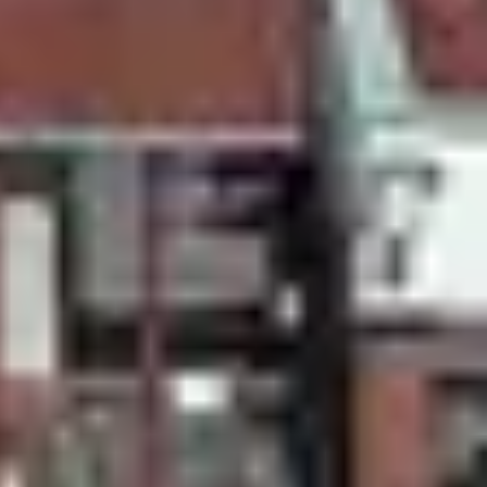
ski
 nature le temps d’un
week-end à la neige
.
onnez-vous à vos sports de glisse préférés
compris au sein d’un club ou résidence ski
eek-end en station de ski.