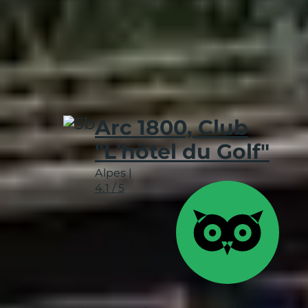
Arc 1800, Club
"L'hôtel du Golf"
Alpes
|
4.1 / 5