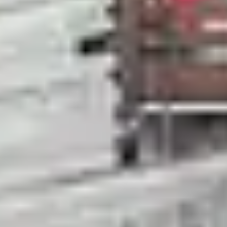
ki, nous avons listé, pour vous, les stations et domaines
un vrai paradis pour les amateurs de glisse. Plus des 2
d’enneigement. Si vous planifiez de partir au ski un wee
lématique du domaine. Pour passer un séjour court au s
s skiables du monde, Tignes - Val-d’Isère est un terrain
 la station de Tignes, idéalement située entre 1 550m 