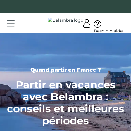
Allez
au
contenu
ations
Besoin d'aide
ations
rir
bra
Quand partir en France ?
Partir en vacances
avec Belambra :
AQ
conseils et meilleures
on
mpte
périodes