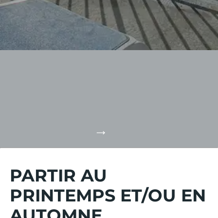
Les Pyrénées
Les Pyrénées offrent des paysages spectaculaires, des
sentiers de randonnée pittoresques et des stations de
ski renommées, parfaits pour les amateurs de nature et
d'aventure.
DÉCOUVRIR LA RÉGION
PARTIR AU
PRINTEMPS ET/OU EN
AUTOMNE