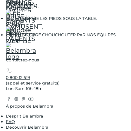
DÉTENDENT.
METTRE LES PIEDS SOUS LA TABLE.
SE FAIRE CHOUCHOUTER PAR NOS ÉQUIPES.
Contactez-nous
0 800 12 519
(appel et service gratuits)
Lun-Sam 10h-18h
Facebook
Instagram
Pinterest
YouTube
Twitter
À propos de Belambra
L'esprit Belambra
FAQ
Découvrir Belambra