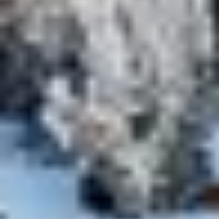
Voyage au cœur des meilleurs
domaines skiables
Cet hiver partez à la découverte du patrimoine local !
Pour vous permettre d'alterner le plaisir de la glisse et
les visites culturelles, nos clubs vacances se situent à
proximité des lieux emblématiques de nos régions.
Vous pourrez ainsi partir en excursion toute la journée !
Alors réservez dans l'un de
nos Clubs
à proximité des
plus beaux endroits de France à découvrir cet hiver.
Que vous vous aventuriez dans les majestueuses Alpes,
exploriez les mystérieuses beautés du Massif Central,
vous laissiez envoûter par la magnificence des
Pyrénées, découvriez les secrets cachés des Vosges ou
plongiez dans l'authenticité du Jura, chaque région que