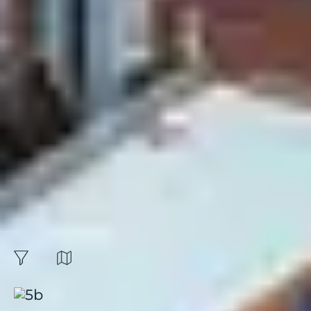
culturelles, car il n'y a pas que le ski en hiver !
Budget
Expérience
Environnement
Formule
Découvrez les plus
beaux endroits pour
partir cet Hiver :
16
résultats
Carte
filtres
Trier par: