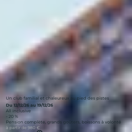
Arc 1800, Club "L'hôtel du Golf"
Alpes
|
4.1 / 5
Un club familial et chaleureux au pied des pistes
Du 12/12/26 au 19/12/26
All inclusive
- 20 %
Pension complète, grands goûters, boissons à volonté
à partir de
980 €