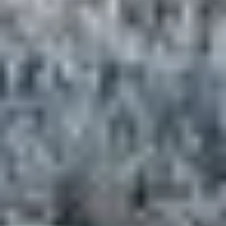
Les stations de ski en France séduisent les amateurs de
glisse. Avec des vastes étendues montagneuses aux
sommets enneigés d'une beauté saisissante et des
paysages à couper le souffle, chaque
séjour au ski
offre
une expérience inoubliable.