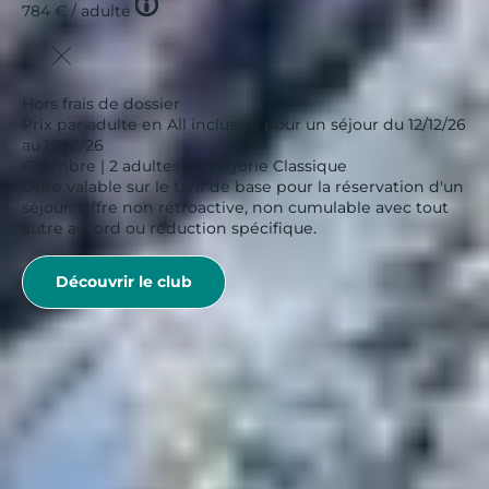
Tooltip
784 €
/ adulte
icon
Hors frais de dossier
Prix par adulte en All inclusive pour un séjour du 12/12/26
au 19/12/26
Chambre | 2 adultes | catégorie Classique
Offre valable sur le tarif de base pour la réservation d'un
séjour. Offre non rétroactive, non cumulable avec tout
autre accord ou réduction spécifique.
Découvrir le club
Belambra Clubs
Découvrez les plus beaux endroits pour partir cet Hiver