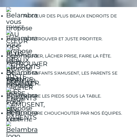
AU CŒUR DES PLUS BEAUX ENDROITS DE
FRANCE.
SE RETROUVER ET JUSTE PROFITER.
BOUGER, LÂCHER PRISE, FAIRE LA FÊTE.
LES ENFANTS S'AMUSENT, LES PARENTS SE
DÉTENDENT.
METTRE LES PIEDS SOUS LA TABLE.
SE FAIRE CHOUCHOUTER PAR NOS ÉQUIPES.