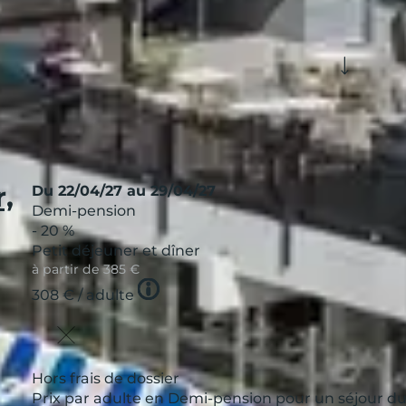
Voir plus de filtres
nnement
Formule
 en vacances :
Afficher
9
résultats
,
Du 22/04/27 au 29/04/27
Demi-pension
- 20 %
Petit déjeuner et dîner
à partir de
385 €
Tooltip
308 €
/ adulte
icon
Hors frais de dossier
Prix par adulte en Demi-pension pour un séjour du