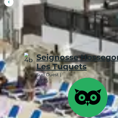
Afficher
l'image
précédente
Budget
Expérience
Enviro
Faire du surf
Seignosse Hossegor
Les Tuquets
Sud Ouest
|
3.9 / 5