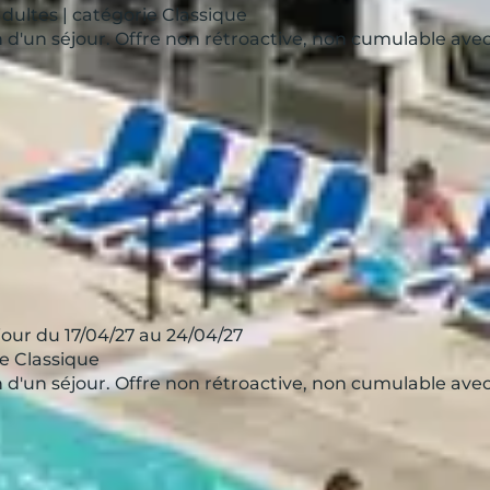
adultes | catégorie Classique
ion d'un séjour. Offre non rétroactive, non cumulable av
our du 17/04/27 au 24/04/27
ie Classique
ion d'un séjour. Offre non rétroactive, non cumulable av