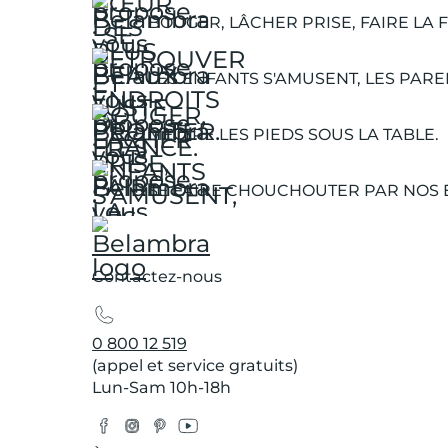
BOUGER, LÂCHER PRISE, FAIRE LA F
LES ENFANTS S'AMUSENT, LES PARE
METTRE LES PIEDS SOUS LA TABLE.
SE FAIRE CHOUCHOUTER PAR NOS 
Contactez-nous
0 800 12 519
(appel et service gratuits)
Lun-Sam 10h-18h
Facebook
Instagram
Pinterest
YouTube
Twitter