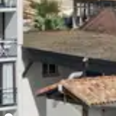
Envie de vacances a
glisse ?
Proches de la mer, les Clubs Belambra vo
durant vos vacances. Durant votre séjour, 
vagues et admirez les plus beaux spots de 
glisse débutants ou confirmés, c'est l'occ
sable fin, criques et cagues déferlantes du
Landes, Bretagne, Anglet, Bretignolles-sur
vous voulez ! Les locations de vacance
proximité des écoles de surf, mais égaleme
L'occasion de découvrir une multitude 
également les richesses de la région !