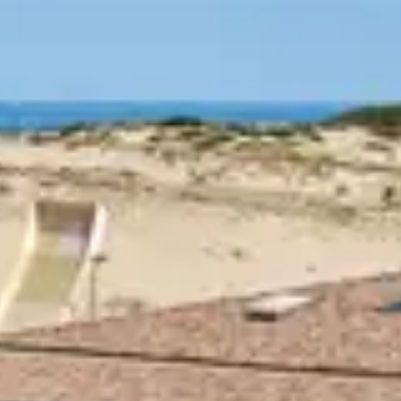
rtez à la découverte des pl
our que vous puissiez rejoindre facilement la plage.
rs spots de surf.