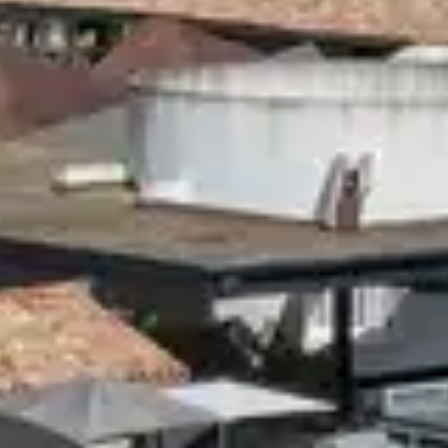
xées sur la
us accueillent pour surfer
profitez de la puissance des
surf en France. Amateurs de
asion de découvrir plages de
rant vos vacances sportives.
-Mer, Biarritz... Partez où
s Belambra sont situés à
nt de kitesurf ou de kayak.
de sports de glisse, mais