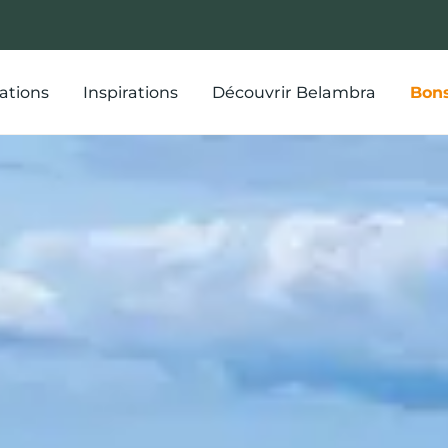
ations
Inspirations
Découvrir Belambra
Bons
 du surf en va