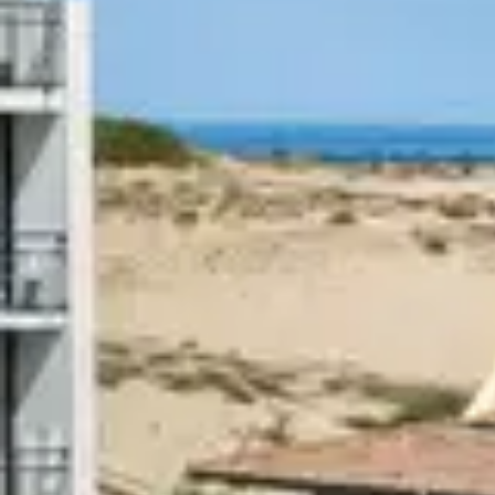
Planche à la main, pa
en France !
Nos clubs vacances sont idéalement placés p
Cet été, offrez-vous un road trip des meilleu