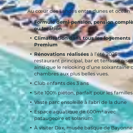
Au cœur des Landes entre dunes et océan
Formule demi-pension, pension complè
ou location
Climatisation dans tous les logements
Premium
Rénovations réalisées
à l’été 2025 :
restaurant principal, bar et terrasse pisci
ainsi que le relooking d’une soixantaine 
chambres aux plus belles vues.
Club enfants dès 3 ans
Site 100% piéton, parfait pour les familles
Vaste parc ensoleillé à l'abri de la dune
Espace aquatique de 600m² avec
pataugeoire et solarium
À visiter Dax, musée basque de Bayonne