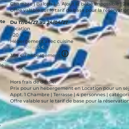
Chambre | Balcon | ⚠️ Ajout lit bébé impossible | 2 
Offre valable sur le tarif de base pour la réservat
te
Du 17/04/27 au 24/04/27
Location
- 20 %
Hébergement avec cuisine
à partir de
455 €
Tooltip
364 €
/ hébergement
ne,
icon
de
Hors frais de dossier
Prix pour un hébergement en Location pour un séj
Appt. 1 Chambre | Terrasse | 4 personnes | catégor
Offre valable sur le tarif de base pour la réservat
,