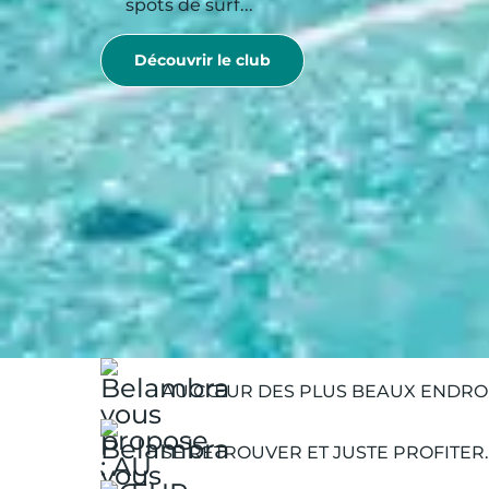
spots de surf...
Découvrir le club
Belambra Clubs
Où partir
Réservez vos vacances dans un village de v
Faire du surf en vacances
AU CŒUR DES PLUS BEAUX ENDROI
SE RETROUVER ET JUSTE PROFITER.