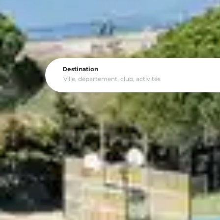
Destination
Profitez de vos
vacances d’été en célibatai
Au bord de la mer, à la montagne, en ville
d’activités afin que vous puissiez savoure
matériels pour les sports nautiques, piscines
En pension, demi-pension ou location, bénéfi