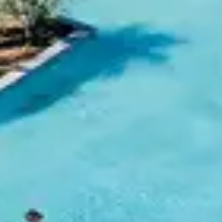
Voir plus
NCES
Vacances d'été avec bébé
Loc
Vacances été famille nombreuse
Loc
Vil