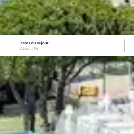
Dates du séjour
Début |
Fin
res
pour séjourner dans nos clubs de vacances Belambr
 ou en campagne, choisissez la destination qui vous con
r pleinement votre séjour au soleil : animations organi
 à disposition, c’est l’occasion de vous relaxer durant v
ciez d’un cadre idyllique tout confort afin de passer u