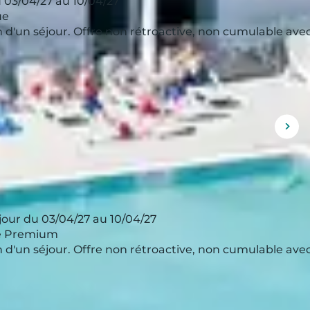
 03/04/27 au 10/04/27
ue
ion d'un séjour. Offre non rétroactive, non cumulable av
Affi
l'im
sui
our du 03/04/27 au 10/04/27
rie Premium
ion d'un séjour. Offre non rétroactive, non cumulable av