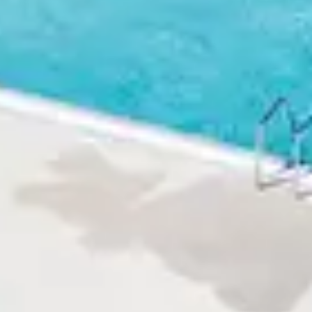
une expérience club de vacances Belambra
 sans souci.
 pour vous divertir, vous dépenser et vous
ement de vos vacances sans vous soucier de
t dédiée à rendre
vos vacances en
s chouchouter à chaque étape de votre
e randonnées, vous aurez l'occasion de
r la région. Des excursions aux visites
environnement convivial et des clubs enfants
célibataires.