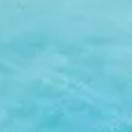
ation vacances de Juillet
ation vacances avec piscine
lages club Belambra