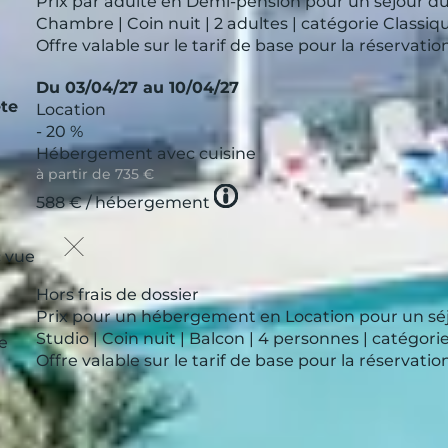
Prix par adulte en Demi-pension pour un séjour du
Chambre | Coin nuit | 2 adultes | catégorie Classiq
Offre valable sur le tarif de base pour la réservat
Du 03/04/27 au 10/04/27
te
Location
- 20 %
Hébergement avec cuisine
à partir de
735 €
Tooltip
588 €
/ hébergement
icon
 vue
Hors frais de dossier
Prix pour un hébergement en Location pour un séj
Studio | Coin nuit | Balcon | 4 personnes | catégo
le
Offre valable sur le tarif de base pour la réservat