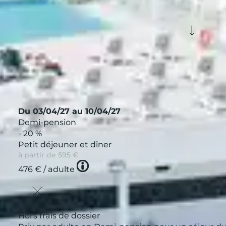
Voir plus de filtres
nnement
Formule
é pour célibatair
Afficher
Du 03/04/27 au 10/04/27
Demi-pension
- 20 %
Petit déjeuner et dîner
à partir de
595 €
Tooltip
476 €
/ adulte
icon
Hors frais de dossier