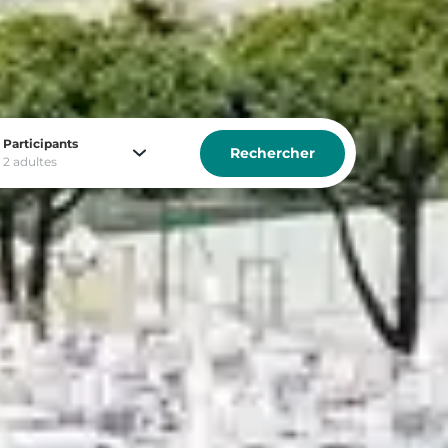
Participants
Rechercher
2 adultes
a, au cœur de sites d’exception.
vient. Nos clubs vous proposent une variété
sées par un personnel qualifié, location de
os vacances en solo.
n séjour d’exception !