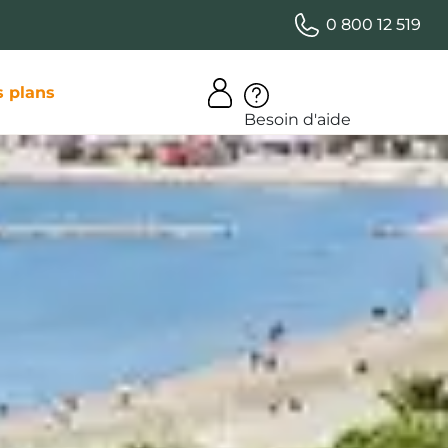
0 800 12 519
 plans
Besoin d'aide
our
s clubs