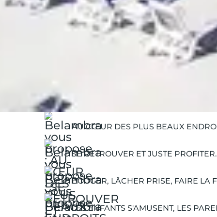
Belambra Clubs
Où partir
Vacances d’été pour célibataires
AU CŒUR DES PLUS BEAUX ENDROI
SE RETROUVER ET JUSTE PROFITER.
BOUGER, LÂCHER PRISE, FAIRE LA F
LES ENFANTS S'AMUSENT, LES PARE