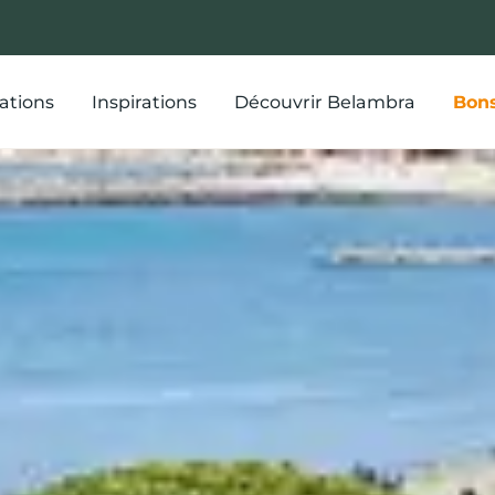
ations
Inspirations
Découvrir Belambra
Bons
cances d’été p
taires, dans le
Belambra