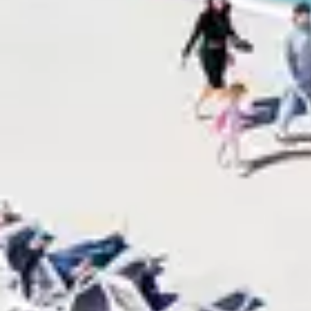
Découvrez nos formules de vacances conçu
en formule pension complète qui élimine le s
Nos formules clubs de vacances 3B à 5B incl
émerveiller. Il vous suffit de vous détendr
l'organisation
Chacune de nos équipes, qu'il s'agisse de la
célibataire inoubliables
. Nous sommes là po
séjour.
Nos clubs sont des lieux propices aux rencon
rencontrer d'autres voyageurs solos.
Nos équipes et leurs conseils précieux vous 
guidées en passant par des activités locales
Nos clubs Belambra sont aussi conçus pour 
dès 4 mois jusqu'à 17 ans.
Optez pour un séjour sans tracas et créez 