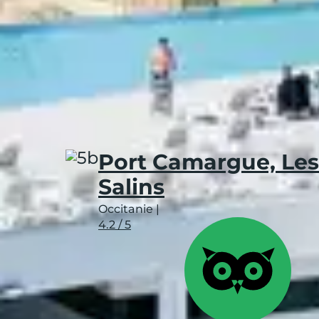
Budget
Expérience
Enviro
Vacances d’ét
Nouveau
Port Camargue, Les
Salins
Occitanie
|
4.2 / 5