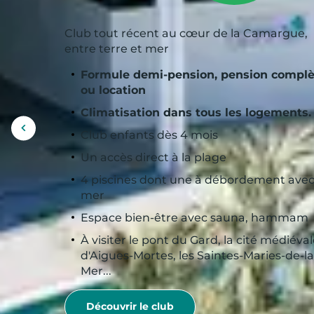
Club tout récent au cœur de la Camargue,
entre terre et mer
Formule demi-pension, pension complè
ou location
Climatisation dans tous les logements.
Afficher
Club enfants dès 4 mois
l'image
Un accès direct à la plage
précédente
4 piscines dont une à débordement avec
mer
Espace bien-être avec sauna, hammam
À visiter le pont du Gard, la cité médiéva
d'Aigues-Mortes, les Saintes-Maries-de-la
Mer...
Découvrir le club