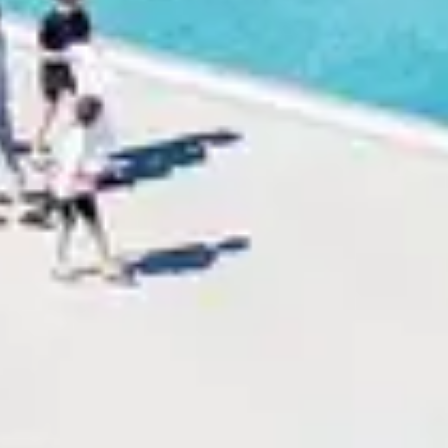
es spécialement pour les
voyageurs solo
. Optez pour 
tress de l'organisation, vous offrant ainsi des vacances
uent l'hébergement, les repas et une variété d'activités
e et de profiter de chaque moment. Vous profitez plein
 réception, du bar, du restaurant, ou de l'animation, es
ur vous conseiller, vous assister, vous divertir et vou
tres. Que ce soit lors de soirées, de jeux apéritifs ou d
guideront à travers des activités permettant de découvri
, vous explorerez la destination.
accueillir
les familles monoparentales
. Profitez d'un 
des souvenirs mémorables aux côtés d'autres voyageurs 