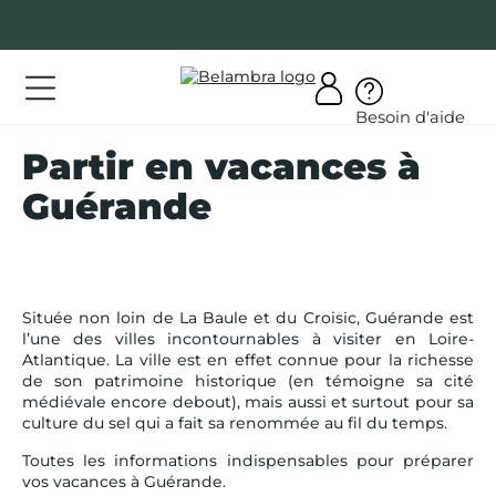
Allez
au
contenu
ations
Besoin d'aide
ations
Partir en vacances à
rir
Guérande
bra
Située non loin de La Baule et du Croisic, Guérande est
l’une des villes incontournables à visiter en Loire-
AQ
Atlantique. La ville est en effet connue pour la richesse
de son patrimoine historique (en témoigne sa cité
médiévale encore debout), mais aussi et surtout pour sa
on
culture du sel qui a fait sa renommée au fil du temps.
mpte
Toutes les informations indispensables pour préparer
vos vacances à Guérande.