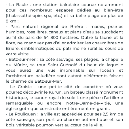
- La Baule : une station balnéaire courue notamment
pour ces nombreux espaces dédiés au bien-être
(thalassothérapie, spa, etc.) et sa belle plage de plus de
8 km ;
- Parc naturel régional de Brière : marais, prairies
humides, roselières, canaux et plans d’eau se succèdent
au fil du parc de 54 800 hectares. Outre la faune et la
flore, ne manquez pas d’aller admirer les chaumières de
Brière, emblématiques du patrimoine rural au cours de
votre visite.
- Batz-sur-mer : sa côte sauvage, ses plages, la chapelle
du Mûrier, sa tour Saint-Guénolé du haut de laquelle
vous aurez une vue imprenable sur l’océan et
l’architecture paludière sont autant d’éléments faisant
le charme de Batz-sur-Mer.
- Le Croisic : une petite cité de caractère où vous
pourrez découvrir le Kurun, un bateau classé monument
historique, le canon royal du soleil, une pièce d’artillerie
remarquable ou encore Notre-Dame-de-Pitié, une
église gothique construite entièrement en granit.
- Le Pouliguen : la ville est appréciée pour ses 2,5 km de
côte sauvage, son port au charme authentique et son
bois, véritable poumon vert au cœur de la ville.