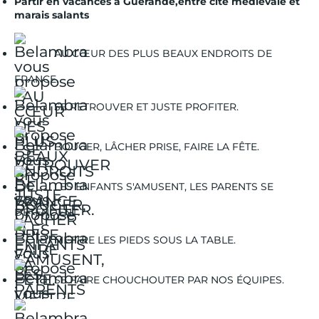
Partir en vacances à Guérande,entre cité médiévale et
marais salants
AU CŒUR DES PLUS BEAUX ENDROITS DE
FRANCE.
SE RETROUVER ET JUSTE PROFITER.
BOUGER, LÂCHER PRISE, FAIRE LA FÊTE.
LES ENFANTS S'AMUSENT, LES PARENTS SE
DÉTENDENT.
METTRE LES PIEDS SOUS LA TABLE.
SE FAIRE CHOUCHOUTER PAR NOS ÉQUIPES.