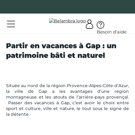
Allez
au
contenu
ations
Besoin d'aide
ations
Partir en vacances à Gap : un
rir
patrimoine bâti et naturel
bra
Située au nord de la région Provence-Alpes-Côte-d’Azur,
la ville de Gap a les avantages d’une région
montagneuse et les atouts de l’arrière-pays provençal.
AQ
Passer des vacances à Gap, c’est avoir le choix entre
sport et culture, ville et nature, le tout sous le signe de
on
la détente.
mpte