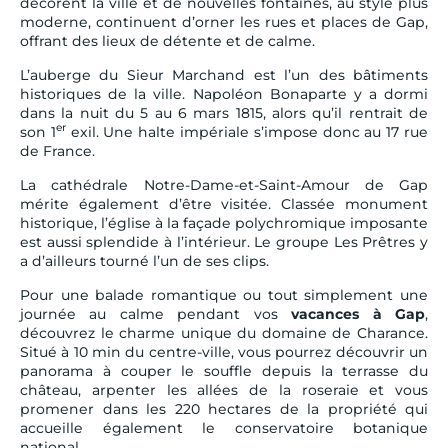
décorent la ville et de nouvelles fontaines, au style plus
moderne, continuent d’orner les rues et places de Gap,
offrant des lieux de détente et de calme.
L’auberge du Sieur Marchand est l’un des bâtiments
historiques de la ville. Napoléon Bonaparte y a dormi
dans la nuit du 5 au 6 mars 1815, alors qu’il rentrait de
er
son 1
exil. Une halte impériale s’impose donc au 17 rue
de France.
La cathédrale Notre-Dame-et-Saint-Amour de Gap
mérite également d’être visitée. Classée monument
historique, l’église à la façade polychromique imposante
est aussi splendide à l’intérieur. Le groupe Les Prêtres y
a d’ailleurs tourné l’un de ses clips.
Pour une balade romantique ou tout simplement une
journée au calme pendant vos
vacances à Gap
,
découvrez le charme unique du domaine de Charance.
Situé à 10 min du centre-ville, vous pourrez découvrir un
panorama à couper le souffle depuis la terrasse du
château, arpenter les allées de la roseraie et vous
promener dans les 220 hectares de la propriété qui
accueille également le conservatoire botanique
national.