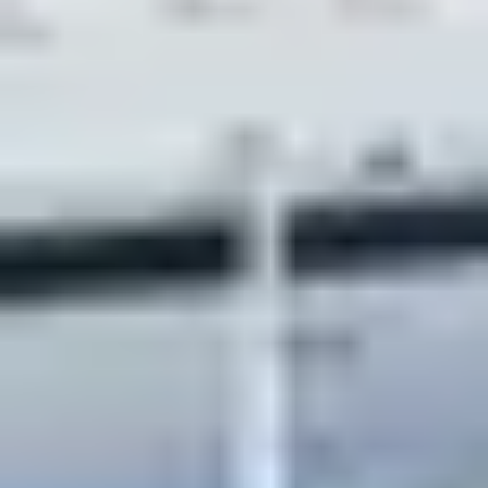
pour kiter à l’Île de
Ré
Au large de La Rochelle, l’Île de Ré possède deux spots
où kiter pendant les vacances sur la côte Atlantique : le
spot de Rivedoux Plage et le spot de Rivedoux Sud, près
du phare de Chauveau. D’un côté, Rivedoux Plage est
particulièrement indiqué pour kiter si le vent vient du
nord-ouest ou du sud. De l’autre côté, Rivedoux Sud
demande davantage de technique car le spot est
souvent plus agité. Renseignez-vous avant de vous
mettre les voiles.
Presqu’île de
Quiberon : le kitesurf
à la bretonne
Si vous partez en Bretagne pendant les vacances et si