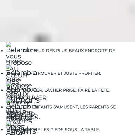
Belambra Clubs
Guides Vacances
Guides Voyages
Les plus beaux spots de kitesurf en France
AU CŒUR DES PLUS BEAUX ENDROITS DE
FRANCE.
SE RETROUVER ET JUSTE PROFITER.
BOUGER, LÂCHER PRISE, FAIRE LA FÊTE.
LES ENFANTS S'AMUSENT, LES PARENTS SE
DÉTENDENT.
METTRE LES PIEDS SOUS LA TABLE.