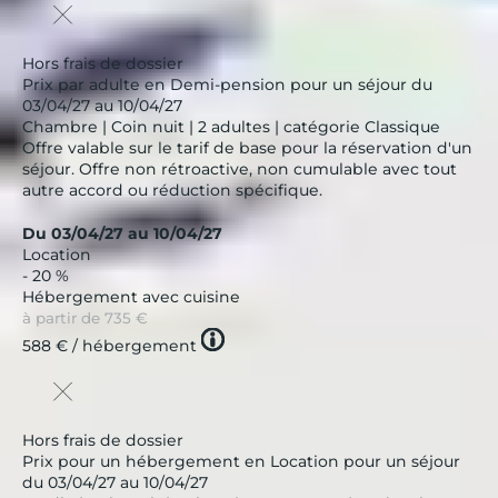
Hors frais de dossier
Prix par adulte en Demi-pension pour un séjour du
03/04/27 au 10/04/27
Chambre | Coin nuit | 2 adultes | catégorie Classique
Offre valable sur le tarif de base pour la réservation d'un
séjour. Offre non rétroactive, non cumulable avec tout
autre accord ou réduction spécifique.
Du 03/04/27 au 10/04/27
Location
- 20 %
Hébergement avec cuisine
à partir de
735 €
Tooltip
588 €
/ hébergement
icon
Hors frais de dossier
Prix pour un hébergement en Location pour un séjour
du 03/04/27 au 10/04/27