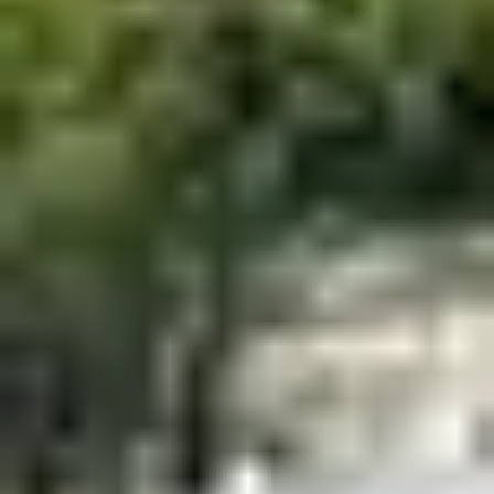
Un peu plus à l’ouest de la Presqu’île de Giens, le Grau
du Roi est un autre s
pot où les amateurs de kitesurfs
se
réunissent en nombre. Et pour cause, plusieurs zones
sont particulièrement propices aux décollages grâce à
la force du vent marin et de la tramontane. Vous êtes
donc assuré de décoller quelle que soit la plage que
vous choisissez. Par exemple, la plage de l’Espiguette
est adaptée aux kitesurfeurs de tous niveaux.
Gruissan, la Mecque
du kitesurf en
France
Continuons notre tour de France des
spots pour
pratiquer le kitesurf
avec Gruissan qui accueille le Défi
Kite chaque année, un rassemblement de plusieurs
centaines de kitesurfeurs. Le plan d’eau de Gruissan
rassemble toutes les conditions idéales pour s’adonner
à ce sport nautique grâce notamment à la tramontane