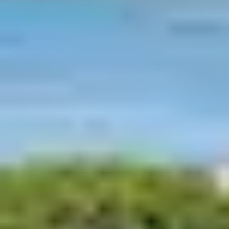
Presqu’île de Giens :
le paradis des
kitesurfeurs
Sur les bords de la Méditerranée, le mistral est le
meilleur allié des kitesurfeurs. À la Presqu’île de Giens,
vous avez le choix entre deux différentes plages selon la
force des vagues et la direction du vent. Pas étonnant
qu’il s’agisse d’un
spot idéal pour le kitesurf
. Si le vent
vient du sud-est, direction la plage de la Bergerie, à l’est
de la presqu’île. Par vent d’ouest, c’est de l’autre côté
qu’il faut vous diriger, à la plage de l’Almanarre avec ses
5 km de sable fin.
Grau du Roi : le
kitesurf en petite
Camargue