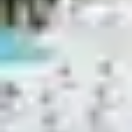
qui vient lever les voiles sans difficulté. Si vous débutez,
vous trouverez sur place nombre d’écoles proposant
des stages de kitesurf.
Les Landes : l’autre
pays du kitesurf
Direction la côte Atlantique et les Landes, le paradis des
riders en tous genres. Pour pratiquer le kitesurf, faites
un tour à la plage des Estagnots entre Hossegor et
Seignosse, le spot principal pour s’adonner au kitesurf
dans la région. Vous y trouverez une zone dédiée à ce
sport de juin à septembre. Les vagues sont en général
droites et ne dépassent pas 1 mètre de haut. Vérifiez
toutefois l’orientation du vent avant de vous lancer et
évitez de rider en cas de vent de secteur Est.
Deux spots en un