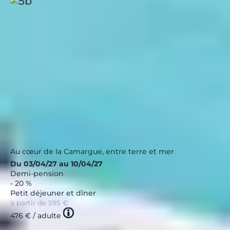
Port Camargue, Les Salins
Occitanie
|
4.2 / 5
Nouveau
Au cœur de la Camargue, entre terre et mer
Du 03/04/27 au 10/04/27
Demi-pension
- 20 %
Petit déjeuner et dîner
à partir de
595 €
Tooltip
476 €
/ adulte
icon