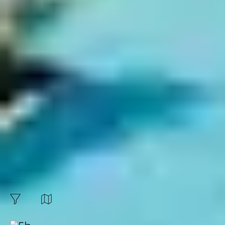
de Ouistreham, le choix est vaste. En bonus, vous
volerez au-dessus des vestiges de l’Histoire et de la
deuxième guerre mondiale. Pensez à porter une
combinaison car l’eau peut être fraîche.
Budget
Expérience
Environnement
Formule
Les plus beaux spots
de kitesurf en France :
8
résultats
Carte
filtres
Trier par: