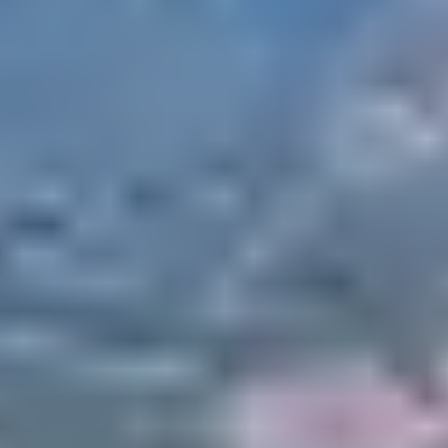
CAPU LAUROSU
Le secteur de Capu Laurosu, au sud de Propriano,
propose une balade facile sur piste entre plages,
maquis et vue mer. Idéale pour les débutants ou les
familles équipées de vélos tout chemin ou VTT, cette
portion plane permet de pédaler tranquillement au
grand air avec vue sur la mer.
Départ possible depuis le
club Belambra Arena Bianca
,
qui se trouve à quelques tours de roue de la plage.
3. SORTIE ENCADRÉE
EN VTT ÉLECTRIQUE
AVEC UN GUIDE