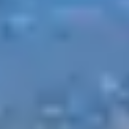
RIZZANESE
À seulement quelques kilomètres de Propriano, les
routes secondaires qui relient les villages d’
Olmeto
,
Viggianello
et
Arbellara
offrent un cadre idéal pour une
boucle vélo en famille. Peu fréquentées, elles
serpentent entre maquis, oliviers et points de vue sur le
golfe.
Boucle conseillée :
Olmeto – Arbellara – Viggianello –
retour Olmeto
⏱️ Environ 1h30 – Dénivelé modéré – Adaptée aux
enfants à partir de 10 ans.
2. BALADE LE LONG
DU LITTORAL DE