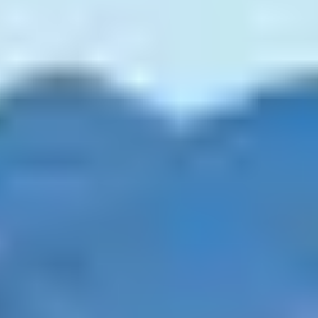
Envie d’explorer la région autrement pendant vos
vacances en famille à Propriano ? Le vélo est un
excellent moyen de découvrir le golfe du Valinco tout
en partageant un moment actif avec petits et grands.
Faciles, accessibles et pleins de charme, voici les
itinéraires que nous recommandons pour des balades à
vélo en famille autour de Propriano.
1. LES BOUCLES
DOUCES AUTOUR
D’OLMETO ET DU