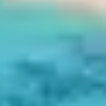
du littoral.
👉 Location de vélos possible dans la station
(renseignements à l’Office de Tourisme).
Propriano, Hôtel Arena Bianca
★★★
Corse
|
4.3 / 5