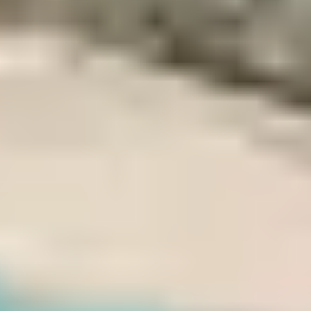
Avec des enfants en bas âge, vous pouvez opter pour
une balade en remorque sur une courte portion de
piste forestière ou de route agricole autour d’
Olmeto
et
Baracci
. Ce parcours est court, sans difficulté technique,
et offre un joli décor entre campagne et collines. Une
bonne solution pour rouler en douceur avec les tout-
petits.
OÙ SÉJOURNER
POUR RAYONNER
FACILEMENT ?
Le
club Belambra Arena Bianca
, situé directement en
bord de mer à Propriano, constitue un excellent point
de départ pour toutes ces balades. Grâce à sa situation
centrale dans le golfe du Valinco, il permet un accès
rapide aux villages de l’arrière-pays comme aux sentiers