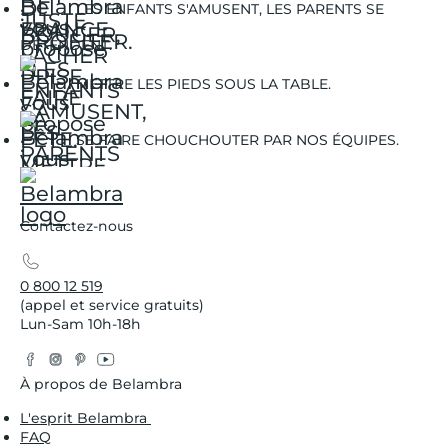
LES ENFANTS S'AMUSENT, LES PARENTS SE
DÉTENDENT.
METTRE LES PIEDS SOUS LA TABLE.
SE FAIRE CHOUCHOUTER PAR NOS ÉQUIPES.
Contactez-nous
0 800 12 519
(appel et service gratuits)
Lun-Sam 10h-18h
Facebook
Instagram
Pinterest
YouTube
Twitter
À propos de Belambra
L'esprit Belambra
FAQ