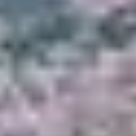
LOCAL
Pour une sortie encadrée et encore plus accessible,
vous pouvez réserver une
balade en VTT électrique
accompagnée
avec un moniteur diplômé. Cette
formule convient bien aux familles avec ados ou enfants
sportifs. Plusieurs parcours sont proposés dans les
villages perchés du Valinco ou sur les hauteurs
d’Olmeto, avec vues panoramiques et pauses
gourmandes.
Infos et réservations via l’Office de Tourisme de
Propriano
4. DÉCOUVERTE DES
SENTIERS AGRICOLES
DU TARAVO