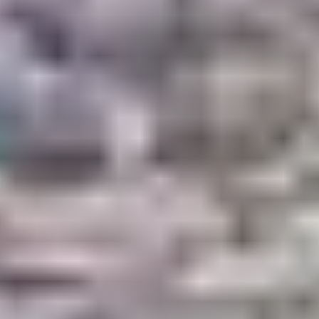
Au nord du golfe du Valinco, la vallée du Taravo offre un
terrain parfait pour des balades en VTT faciles. Entre
Petreto-Bicchisano
et
Sainte-Marie-Figaniella
, on peut
suivre des pistes agricoles et des chemins ombragés,
idéals pour initier les enfants à la pratique du VTT.
💡 Ce secteur permet aussi de combiner balade et visite
de fermes locales ou pique-nique à la rivière.
5. ÉTAPES FAMILLE
SUR L’ITINÉRAIRE
CYCLO TOURISTIQUE
GT20