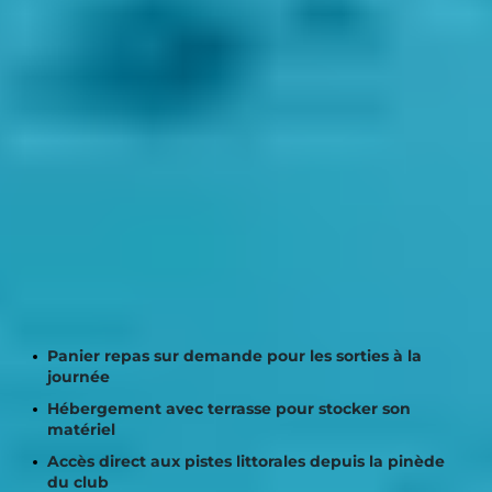
DES SERVICES
PRATIQUES POUR
VOTRE SÉJOUR VÉLO
Au
Club Belambra "Pineto"
, vous pouvez louer des vélos
directement sur place (service en supplément), dont
des modèles VTC et VAE. C’est l’idéal pour partir à la
découverte de la plaine orientale sans contrainte. Le
club propose également :
Panier repas sur demande pour les sorties à la
journée
Hébergement avec terrasse pour stocker son
matériel
Accès direct aux pistes littorales depuis la pinède
du club