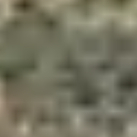
Olmeto-Plage. En partant tôt le matin, on profite d’un
itinéraire superbe entre maquis, virages doux et mer en
toile de fond. Pause baignade possible à
Cupabia
avant
le retour.
⚠️ À éviter avec de très jeunes enfants à cause de
quelques passages partagés avec les voitures.
7. OPTION
REMORQUE OU SIÈGE
BÉBÉ : BALADE SUR
PISTE ENTRE OLMETO
ET BARACCI