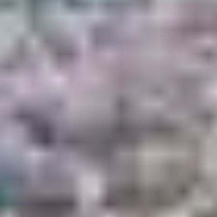
Ce parcours propose un voyage dans le temps au cœur
du village d’Olmeto et de son environnement rural.
Entre murs en pierre sèche, anciennes bergeries et
points de vue sur le golfe, la balade est idéale pour les
amateurs d’histoire et de paysages authentiques. Durée
: environ 1h30 aller-retour.
4. MARE A MARE SUD
: PROPRIANO À
PORTO-VECCHIO
Cette variante du célèbre GR20 relie Propriano à Porto-
Vecchio via le col de Saint-Eustache, les villages du
Taravo et les montagnes corses. Réservée aux
marcheurs expérimentés, cette grande traversée offre
des panoramas spectaculaires et une immersion totale