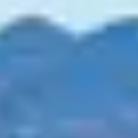
Entre plages sauvages, maquis parfumé et crêtes
granitiques, le golfe du Valinco offre un cadre naturel
spectaculaire pour la randonnée. De Campomoro à
Olmeto, de Propriano aux hauteurs du Taravo, les
sentiers balisés séduisent marcheurs du dimanche
comme randonneurs aguerris.
Voici notre sélection de
balades incontournables à faire lors de votre séjour
dans la région.
1. LE SENTIER
LITTORAL DE