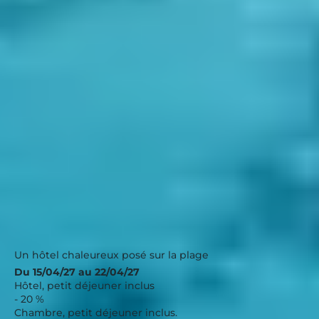
Propriano, Hôtel Arena Bianca
★★★
Corse
|
4.3 / 5
Un hôtel chaleureux posé sur la plage
Du 15/04/27 au 22/04/27
Hôtel, petit déjeuner inclus
- 20 %
Chambre, petit déjeuner inclus.