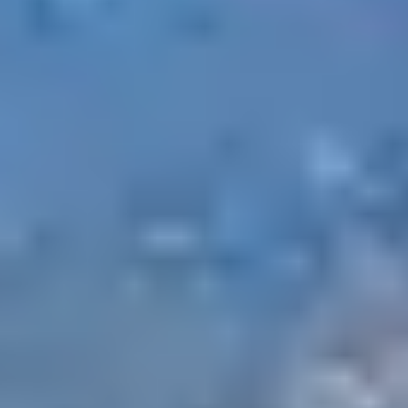
CAMPOMORO À
SENETOSA :
L’INCONTOURNABLE
Classé Grand Site de France et Natura 2000, cet
itinéraire est emblématique du Valinco. Le sentier
serpente entre mer turquoise, criques secrètes,
genévriers et blocs de granite. On y croise la tour
génoise de Campomoro, la plus imposante de l’île, puis
les paysages lunaires de Senetosa. Huit boucles sont
proposées, certaines accessibles aux familles. Pensez à
emporter eau et chapeau, car il n’y a pas d’ombre sur
tout le parcours.
2. LE SENTIER DU
LITTORAL DE CAPU