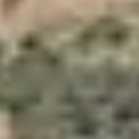
6. LA BOUCLE DE
GIUNCHETO
Ce sentier découverte traverse des paysages typiques
du maquis corse, entre collines, hameaux et végétation
dense. On y croise aussi quelques vestiges de l’agro-
pastoralisme. Balade d’environ 2h aller-retour,
accessible dès 7-8 ans.
7. LE MONTE SAN
PETRU DEPUIS LE
COL DE SAINT-