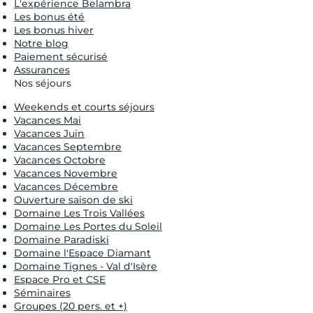
L'expérience Belambra
Les bonus été
Les bonus hiver
Notre blog
Paiement sécurisé
Assurances
Nos séjours
Weekends et courts séjours
Vacances Mai
Vacances Juin
Vacances Septembre
Vacances Octobre
Vacances Novembre
Vacances Décembre
Ouverture saison de ski
Domaine Les Trois Vallées
Domaine Les Portes du Soleil
Domaine Paradiski
Domaine l'Espace Diamant
Domaine Tignes - Val d'Isère
Espace Pro et CSE
Séminaires
Groupes (20 pers. et +)