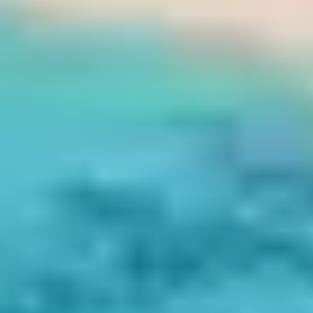
verdoyantes, villages corses typiques, sentiers forestiers
et belvédères sur la mer. Une belle alternative au Mare a
Mare, avec des tronçons accessibles pour des balades à
la demi-journée.
OÙ SÉJOURNER
POUR EXPLORER CES
SENTIERS ?
Le
club Belambra Arena Bianca
, situé en bord de plage
à Propriano, constitue un point de départ idéal pour
explorer la région. Son emplacement central dans le
golfe du Valinco permet de rejoindre rapidement tous
les sentiers mentionnés. De quoi allier confort,
baignades et randonnées durant tout le séjour.