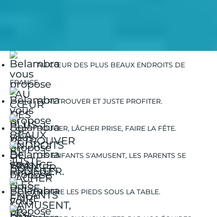
Belambra Clubs
Guides Vacances
Guides Destinations
Propriano
Propriano | Balades à pied
AU CŒUR DES PLUS BEAUX ENDROITS DE
FRANCE.
SE RETROUVER ET JUSTE PROFITER.
BOUGER, LÂCHER PRISE, FAIRE LA FÊTE.
LES ENFANTS S'AMUSENT, LES PARENTS SE
DÉTENDENT.
METTRE LES PIEDS SOUS LA TABLE.