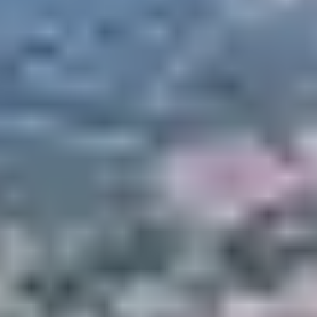
LAUROSU À
PROPRIANO
Au départ de la plage de Capu Laurosu, un chemin
côtier offre une jolie balade jusqu’à la tour de Caldarellu.
Accessible en moins d’une heure, ce sentier facile longe
les dunes et permet de découvrir la faune et la flore du
littoral. Parfait pour une promenade en fin de journée
ou une pause nature en famille.
3. LE SENTIER
PATRIMONIAL
D’OLMETO