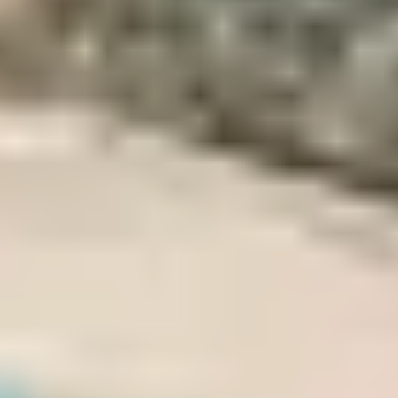
EUSTACHE
Pour les plus sportifs, ce sommet du Taravo offre une
randonnée plus technique mais très gratifiante.
L’arrivée au sommet révèle une vue plongeante sur les
deux versants de la Corse, entre mer et montagnes.
Compter 3 à 4h aller-retour.
8. LE SENTIER MARE E
MONTI SUD
D’OLMETO À
PORTICCIO
Cet itinéraire traverse des paysages variés : vallées