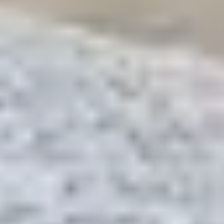
musées en empruntant un sentier ou un car local
Faire vos courses ou boire un verre
sans quitter le
centre de Morgat
LE PETIT +
BELAMBRA
Séjourner au
club Belambra Le Grand Hôtel de la Mer
,
c’est choisir un cadre historique « Belle Époque »
rénové, au pied de la plage, avec tous les services à
portée de main. Demi-pension, bar, terrasse vue mer,
clubs enfants et animations : tout est prévu pour vivre
des vacances sans voiture, mais sans compromis
.
Morgat, Grand Hôtel de la Mer