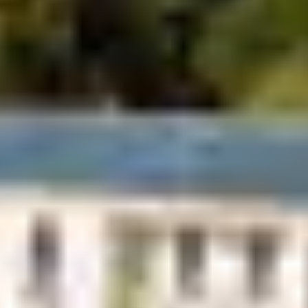
PLUSIEURS OPTIONS
FACILES
En train :
Les gares les plus proches sont
Brest
(au nord) et
Quimper
(au sud). Ces deux villes sont bien desservies
depuis Paris, Rennes ou Nantes. Vous pouvez
embarquer vos vélos gratuitement à bord de certains
TER BreizhGo, sur réservation
En car BreizhGo :
Depuis Brest (ligne 934) ou Quimper (ligne 937), des
cars réguliers vous déposent à Crozon, Morgat ou
Camaret-sur-Mer, avec plusieurs arrêts pratiques
comme
Tal-ar-Groas
,
Le Fret
,
Office de tourisme de
Crozon
et
Morgat (en été)
En bateau :
Pour les voyageurs venant de Brest, la liaison maritime