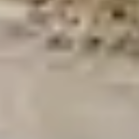
CE QUE VOUS
POUVEZ FAIRE SANS
VOITURE À MORGAT
Profiter de la plage et des activités nautiques
(kayak, paddle, voile) à quelques mètres du club
Belambra
Randonner
sur le GR34 depuis Morgat vers Cap de la
Chèvre ou la Pointe de Dinan
Explorer les grottes marines
en kayak avec guide
depuis le port
Flâner au marché
de Crozon, accessible à pied ou en
car
Visiter les ateliers d’artistes
, les sites Vauban ou les