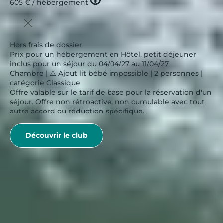
605 €
/ hébergement
icon
Hors frais de dossier
Prix pour un hébergement en Hôtel, petit déjeuner
inclus pour un séjour du 04/04/27 au 11/04/27
Chambre | ⚠️ Ajout lit bébé impossible | 2 personnes |
catégorie Classique
Offre valable sur le tarif de base pour la réservation d'un
séjour. Offre non rétroactive, non cumulable avec tout
autre accord ou réduction spécifique.
Découvrir le club
Belambra Clubs