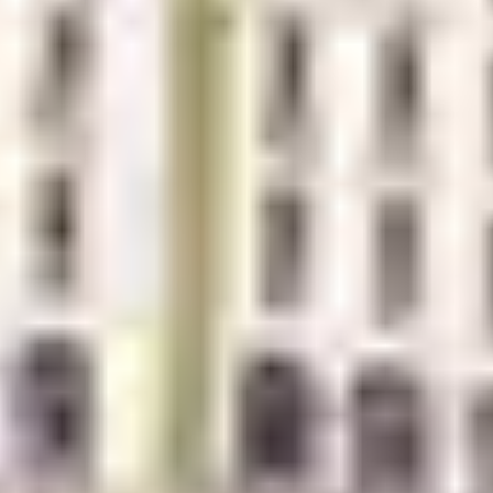
Brest ↔ Le Fret
(avec vélo à bord) est une manière
insolite et agréable de rallier la presqu’île. Une fois
débarqué, Morgat est accessible en navette, à pied ou à
vélo
SE DÉPLACER SUR
PLACE : À PIED, À
VÉLO OU EN BUS
À pied depuis le club Belambra
Installé directement sur la plage de Morgat, Le Grand
Hôtel de la Mer vous place au cœur de toutes les
activités : plage, port, restaurants, commerces, marchés
et même le départ de sentiers de randonnée comme le
GR34. Aucun besoin de voiture pour profiter !