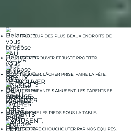
Guides Vacances
Guides Destinations
Morgat
Morgat | Venir sans voiture
AU CŒUR DES PLUS BEAUX ENDROITS DE
FRANCE.
SE RETROUVER ET JUSTE PROFITER.
BOUGER, LÂCHER PRISE, FAIRE LA FÊTE.
LES ENFANTS S'AMUSENT, LES PARENTS SE
DÉTENDENT.
METTRE LES PIEDS SOUS LA TABLE.
SE FAIRE CHOUCHOUTER PAR NOS ÉQUIPES.