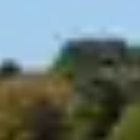
Vous rêvez de vacances en bord de mer sans stress,
sans embouteillages et sans chercher une place de
parking ? Morgat est la destination idéale pour poser
les valises… et oublier la voiture. Avec ses plages
accessibles à pied, ses sentiers de randonnée, ses
commerces de proximité et les transports en commun
bien pensés, la presqu’île de Crozon se découvre tout
en douceur. Voici comment profiter pleinement de
votre séjour à Morgat sans véhicule.
REJOINDRE MORGAT
SANS VOITURE :