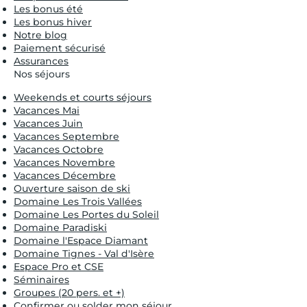
Les bonus été
Les bonus hiver
Notre blog
Paiement sécurisé
Assurances
Nos séjours
Weekends et courts séjours
Vacances Mai
Vacances Juin
Vacances Septembre
Vacances Octobre
Vacances Novembre
Vacances Décembre
Ouverture saison de ski
Domaine Les Trois Vallées
Domaine Les Portes du Soleil
Domaine Paradiski
Domaine l'Espace Diamant
Domaine Tignes - Val d'Isère
Espace Pro et CSE
Séminaires
Groupes (20 pers. et +)
Confirmer ou solder mon séjour