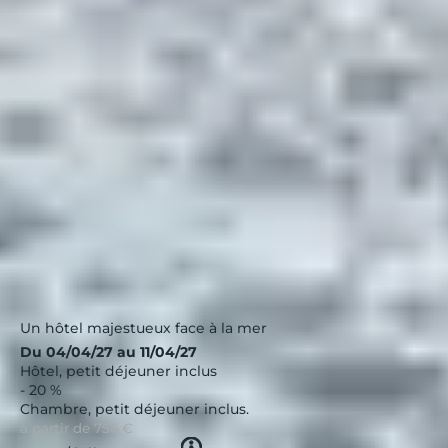
★★★★
Bretagne
|
4.3 / 5
Un hôtel majestueux face à la mer
Du 04/04/27 au 11/04/27
Hôtel, petit déjeuner inclus
- 20 %
Chambre, petit déjeuner inclus.
à partir de
756 €
Tooltip