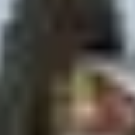
Idéal pour
: familles avec enfants, couples et
personnes souhaitant une expérience
contemplative.
Initiation à la conduite
d’attelage
Prenez le contrôle de votre attelage et apprenez à
guider votre propre meute de chiens.
Durée
: entre
1h et 2h30
selon la formule choisie.
Tarif
: à partir de
150 € par personne
.
Idéal pour
: les amateurs de sensations fortes et de
contact avec les animaux.
Expédition nordique
Pour une immersion totale, optez pour une
demi-
journée ou une journée complète
avec pique-nique en
pleine nature.
Durée
: de
3h à 5h
.