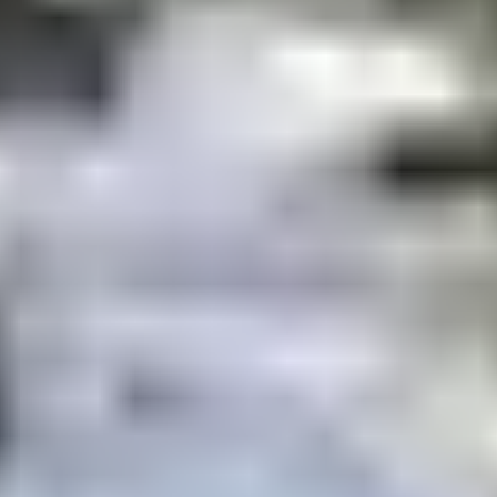
L’activité étant très prisée,
il est indispensable de
réserver à l’avance
, surtout en haute saison (Noël et
février).
Où réserver ?
Directement auprès des mushers locaux
partenaires de la station des Saisies.
En demandant conseil à la réception du Club
Belambra "Les Embrunes", qui pourra vous orienter
vers les prestataires disponibles.
📅
Périodes d’ouverture
:
Mi-décembre à mi-avril
, en fonction des conditions
d’enneigement.
Départs généralement
le matin et l’après-midi
.