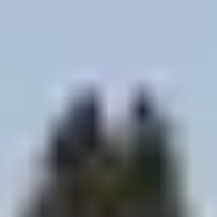
✔
Un encadrement par des mushers professionnels
,
garantissant une expérience authentique et sécurisée.
2. LES DIFFÉRENTES
FORMULES DE
CHIENS DE TRAÎNEAU
AUX SAISIES
Balade en tant que passager
Laissez-vous guider par un musher expérimenté et
profitez pleinement des paysages enneigés.
Durée
: environ
30 minutes à 1 heure
.
Tarif
: à partir de
90 € par adulte
et
50 € par enfant
(indicatif).