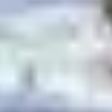
paysages sont magnifiques, mais attention à bien
l’attacher pour éviter toute chute !
Ne pas déranger les chiens
: ce sont des athlètes
entraînés, respectez leur espace et suivez les
indications du musher avant de les caresser.
5. OÙ SÉJOURNER
POUR UNE
IMMERSION
COMPLÈTE AUX
SAISIES ?
Pour compléter votre aventure en chiens de traîneau,
séjournez au
Club Belambra "Les Embrunes"
, qui vous