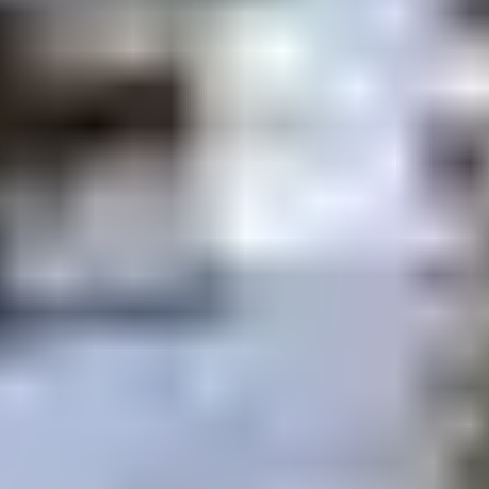
POUR UNE BALADE
RÉUSSIE
Bien s’habiller
Vêtements chauds et respirants
: superposition de
couches (sous-vêtements thermiques, polaire, veste
imperméable).
Gants et bonnet
: indispensables pour se protéger
du froid.
Chaussures adaptées
: après-skis ou chaussures de
randonnée imperméables pour garder les pieds au
chaud.​
Se préparer à l’expérience
Écoutez les consignes du musher
: il vous expliquera
comment interagir avec les chiens et comment se
positionner dans le traîneau.
Emportez un appareil photo ou une GoPro
: les