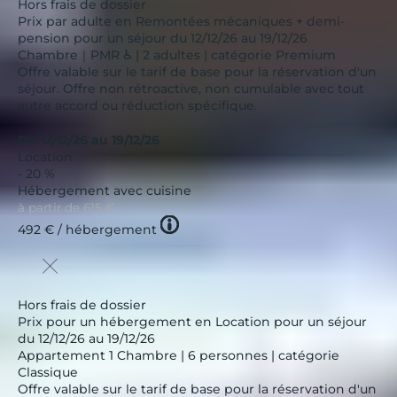
Hors frais de dossier
Prix par adulte en Remontées mécaniques + demi-
pension pour un séjour du 12/12/26 au 19/12/26
Chambre｜PMR ♿ | 2 adultes | catégorie Premium
Offre valable sur le tarif de base pour la réservation d'un
séjour. Offre non rétroactive, non cumulable avec tout
autre accord ou réduction spécifique.
Du 12/12/26 au 19/12/26
Location
- 20 %
Hébergement avec cuisine
à partir de
615 €
Tooltip
492 €
/ hébergement
icon
Hors frais de dossier
Prix pour un hébergement en Location pour un séjour
du 12/12/26 au 19/12/26
Appartement 1 Chambre | 6 personnes | catégorie
Classique
Offre valable sur le tarif de base pour la réservation d'un