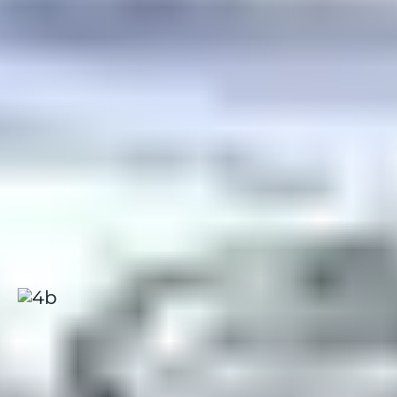
offre :
Un accès skis aux pieds
, pour profiter facilement du
domaine skiable​.
Une restauration en demi-pension ou pension
complète
, avec un buffet varié et des spécialités
savoyardes​.
Des activités et animations en soirée
, pour
prolonger l’expérience après votre journée
nordique.
Un espace bien-être avec sauna et hammam
,
parfait pour se détendre après une excursion en
traîneau​.
Les Saisies, Les Embrunes
Alpes
|
4.0 / 5