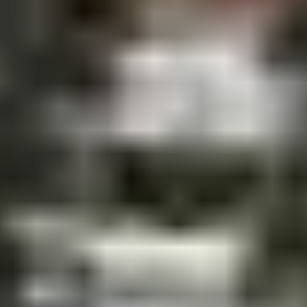
Tarif
: sur demande.
Idéal pour
: ceux qui veulent vivre une véritable
aventure dans l’esprit des explorateurs polaires.
Bon plan
: certaines formules permettent de
combiner
une balade en chiens de traîneau avec une randonnée
en raquettes
, offrant une journée complète d’aventure
nordique.
3. COMMENT
RÉSERVER VOTRE
EXPÉRIENCE EN
CHIENS DE TRAÎNEAU
?