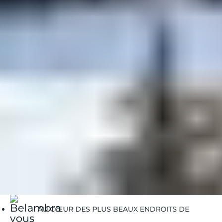
✔
Un cadre naturel préservé
, entre forêts d’épicéas et
vastes plateaux enneigés.
✔
Une station labellisée "Flocon Vert"
, garantissant un
tourisme durable et respectueux de l’environnement​.
✔
Des mushers passionnés
, qui veillent au bien-être
des chiens et offrent une approche pédagogique.
✔
Des expériences adaptées à tous
, que vous soyez
novice ou aventurier en quête de sensations.
Belambra Clubs
Guides Vacances
Guides Destinations
Les-Saisies
Les-Saisies/chien-de-traineau
AU CŒUR DES PLUS BEAUX ENDROITS DE