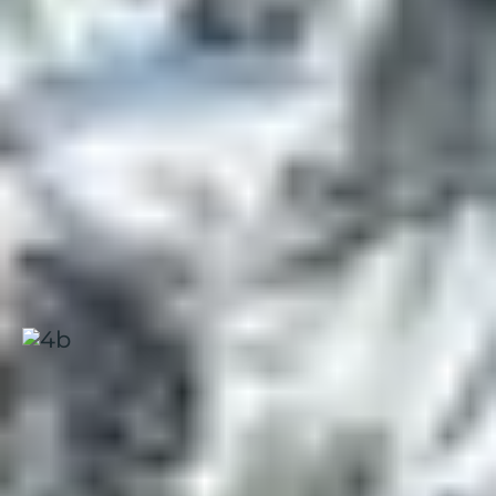
Les
clubs Belambra des Menuires
sont idéalement
situés pour profiter de toutes les glisses alternatives :
Neige et Ciel
: proche du départ Roc 1 (luge Roc’n
Bob, snowpark)
Les Bruyères
: à deux pas de la luge sur rails La Mine
et du quartier d’animation
Ces clubs proposent également
la location de matériel
sur place
, un vrai plus pour tester différentes pratiques
sans contraintes logistiques.
Les Menuires, Neige et Ciel
Alpes
|
3.6 / 5