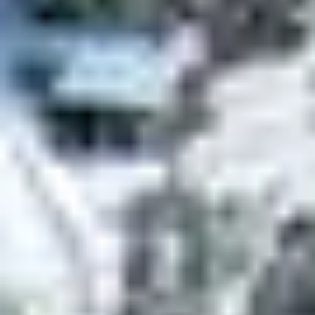
Cours Piou-Piou dès 3 ans
Cours adultes niveau découverte
Médaille incluse pour les enfants
D’autres écoles comme Prosneige et Oxygène
proposent également des cours spécifiques avec
approche ludique ou multilingue.
CLUBS BELAMBRA :
HÉBERGEMENTS AU
CŒUR DES ZONES
D’ACTIVITÉS