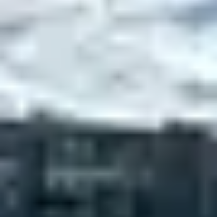
Walibi Gliss
(à proximité de la piste Menuires) :
boardercross ludique avec modules sonores,
tunnels et virages, en partenariat avec la célèbre
marque Walibi
Snowpark de la Becca
: modules pour tous
niveaux, zone d’apprentissage et zone expert.
Accessible par le télésiège Sunny Express
Des
espaces photos
sont installés sur certaines zones
pour repartir avec un souvenir de vos exploits
SKI DE RANDONNÉE :
LIBERTÉ ET EFFORT
Pour les amoureux de la montagne au naturel, plusieurs
itinéraires de ski de rando balisés
sont proposés :
Brelin
: 2,1 km / 421 D+ / env. 1h30