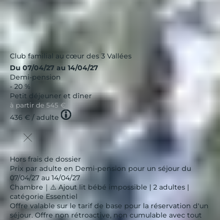
Club familial au cœur des 3 Vallées
Du 07/04/27 au 14/04/27
Demi-pension
- 20 %
Petit déjeuner et dîner
à partir de
545 €
Tooltip
436 €
/ adulte
icon
Hors frais de dossier
Prix par adulte en Demi-pension pour un séjour du
07/04/27 au 14/04/27
Chambre｜⚠️ Ajout lit bébé impossible | 2 adultes |
catégorie Essentiel
Offre valable sur le tarif de base pour la réservation d'un
séjour. Offre non rétroactive, non cumulable avec tout