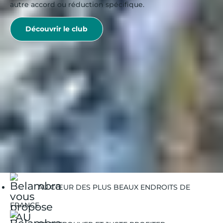
autre accord ou réduction spécifique.
Découvrir le club
Belambra Clubs
Guides Vacances
Guides Destinations
Les Menuires
Les Menuires | Activités Hiver
Les-Menuires | Glisse Alternative
AU CŒUR DES PLUS BEAUX ENDROITS DE
FRANCE.