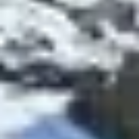
LUGE SUR NEIGE OU
SUR RAILS :
SENSATIONS
GARANTIES
La luge a la cote aux Menuires, et elle se décline en
deux formats aussi ludiques que mémorables :
Roc’n Bob
: une
piste de luge sur neige de 4 km
,
avec virages relevés, tunnel et sensations fortes. À
partir de 7 ans, casque obligatoire. Départ au
sommet de Roc 1.
La Mine
: luge sur
rails
installée à proximité du
Plan de l’Eau. Une descente immersive dans un