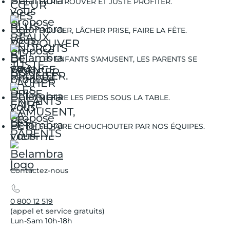
SE RETROUVER ET JUSTE PROFITER.
BOUGER, LÂCHER PRISE, FAIRE LA FÊTE.
LES ENFANTS S'AMUSENT, LES PARENTS SE
DÉTENDENT.
METTRE LES PIEDS SOUS LA TABLE.
SE FAIRE CHOUCHOUTER PAR NOS ÉQUIPES.
Contactez-nous
0 800 12 519
(appel et service gratuits)
Lun-Sam 10h-18h