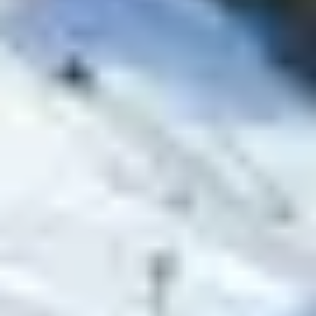
univers inspiré de l’histoire minière de la vallée,
avec une boucle d’1 km, ouverte à partir de 5 ans
(taille minimale 1m10)
Bon à savoir : Billets disponibles sur place ou en
ligne. Tarifs réduits pour les groupes et les enfants.
SNOWPARK ET
BOARDERCROSS :
LA GLISSE
FREESTYLE
Les amateurs de figures, sauts et virages relevés ne
seront pas déçus :
BK Park
(Becca Kids Park) : mini boardercross
accessible dès 6 ans, parfait pour s’initier au
freestyle en douceur