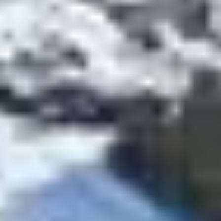
cours adaptés à tous les âges, c’est la destination idéale
pour faire ses premiers virages… et prendre goût à la
glisse, tout en douceur.
DES ZONES
DÉBUTANTS
RÉPARTIES DANS
TOUTE LA STATION
Les Menuires mettent à disposition plusieurs
espaces
dédiés aux skieurs novices
, bien identifiés et balisés.
Ces zones sont situées à proximité directe des
quartiers principaux et sont facilement accessibles à
pied ou par des remontées gratuites.
Parmi les espaces les plus adaptés :