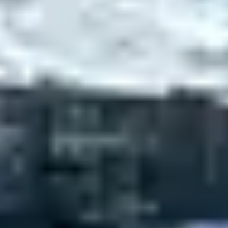
DOUCE ET
ÉCONOMIQUE
Pour celles et ceux qui débutent, inutile de s’aventurer
(tout de suite) sur les grands domaines. Le
forfait Easy
Rider
permet d’accéder à une sélection de
remontées
mécaniques adaptées
, à un tarif plus abordable :
Environ
33 € par jour
12 remontées incluses (dont télésièges, télécabines
et tapis)
Parfait pour les cours de ski ou une pratique en
autonomie
Ce forfait évolutif est un excellent compromis entre
apprentissage et liberté.
Il est disponible directement en ligne ou aux caisses de
la station.
DES COURS DE SKI