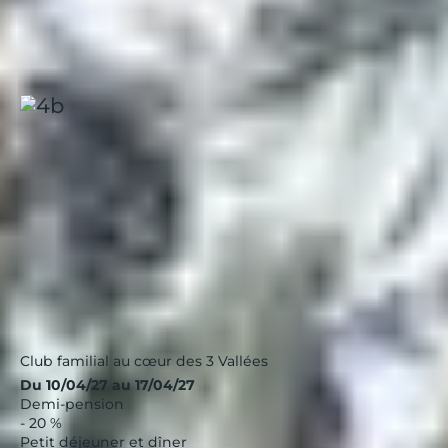
Idéal pour que chaque membre de la famille profite
pleinement de ses journées.
Les Menuires, Neige et Ciel
Alpes
|
3.6 / 5
Club familial au cœur des 3 Vallées
Du 10/04/27 au 17/04/27
Demi-pension
- 20 %
Petit déjeuner et dîner