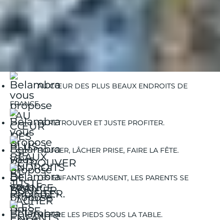
Belambra Clubs
Guides Vacances
Guides Destinations
Les Menuires
Les Menuires | Activités Hiver
Les-Menuires | Débutants
AU CŒUR DES PLUS BEAUX ENDROITS DE
FRANCE.
SE RETROUVER ET JUSTE PROFITER.
BOUGER, LÂCHER PRISE, FAIRE LA FÊTE.
LES ENFANTS S'AMUSENT, LES PARENTS SE
DÉTENDENT.
METTRE LES PIEDS SOUS LA TABLE.