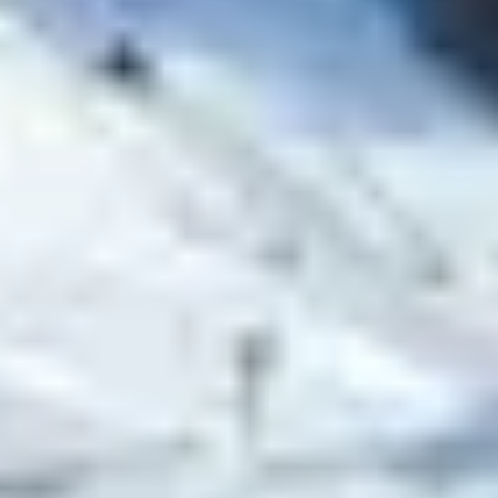
Montagnette
: une des plus grandes zones vertes,
idéale pour s’exercer sans pression
La Violette
: large piste douce, parfaite pour
affiner son freinage
Boyes
ou
Gaston
: sections progressives avec tapis
roulant et pente modérée
Espace Piou-Piou
(La Croisette, Les Bruyères) pour
les tout-petits dès 3 ans avec encadrement ESF
Bon à savoir : Des
téléskis et tapis roulants gratuits
sont accessibles pour les premières montées,
notamment à Preyerand, Reberty, Les Plans, Biolley
ou Bruyères.
FORFAIT EASY RIDER :
UNE FORMULE