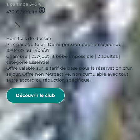
à partir de
545 €
Tooltip
436 €
/ adulte
icon
Hors frais de dossier
Prix par adulte en Demi-pension pour un séjour du
10/04/27 au 17/04/27
Chambre｜⚠️ Ajout lit bébé impossible | 2 adultes |
catégorie Essentiel
Offre valable sur le tarif de base pour la réservation d'un
séjour. Offre non rétroactive, non cumulable avec tout
autre accord ou réduction spécifique.
Découvrir le club