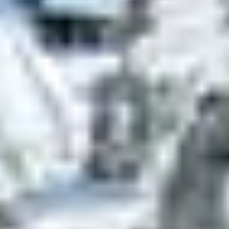
CLUBS BELAMBRA :
HÉBERGEMENTS
IDÉAUX POUR
DÉBUTER
Les
clubs Belambra des Menuires
sont parfaitement
situés pour accompagner les premiers pas des skieurs :
Neige et Ciel
: à quelques minutes à pied de La
Croisette et du départ ESF
Les Bruyères
: à proximité immédiate du jardin des
neiges et des espaces débutants
Sur place,
location de matériel
,
restauration
, et pour
certains clubs,
animations enfants
ou clubs dédiés.