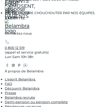
SE FAIRE CHOUCHOUTER PAR NOS ÉQUIPES.
Contactez-nous
0 800 12 519
(appel et service gratuits)
Lun-Sam 10h-18h
Facebook
Instagram
Pinterest
YouTube
Twitter
À propos de Belambra
L'esprit Belambra
FAQ
Découvrir Belambra
Presse
Belambra recrute
Demi-pension ou pension-complète
Résidences vacances