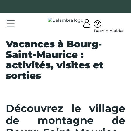
Allez
au
contenu
ations
Besoin d'aide
ations
Vacances à Bourg-
rir
Saint-Maurice :
bra
activités, visites et
sorties
AQ
Découvrez le village
on
mpte
de montagne de