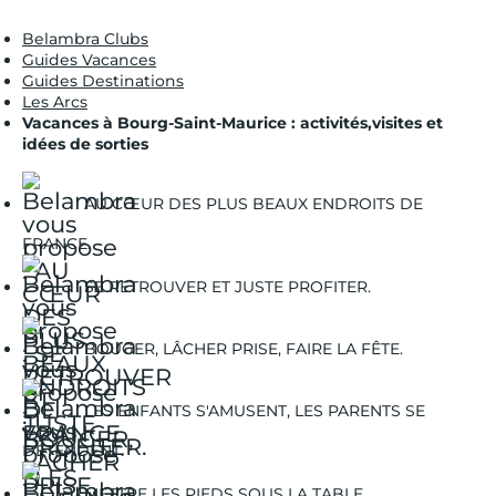
Belambra Clubs
Guides Vacances
Guides Destinations
Les Arcs
Vacances à Bourg-Saint-Maurice : activités,visites et
idées de sorties
AU CŒUR DES PLUS BEAUX ENDROITS DE
FRANCE.
SE RETROUVER ET JUSTE PROFITER.
BOUGER, LÂCHER PRISE, FAIRE LA FÊTE.
LES ENFANTS S'AMUSENT, LES PARENTS SE
DÉTENDENT.
METTRE LES PIEDS SOUS LA TABLE.