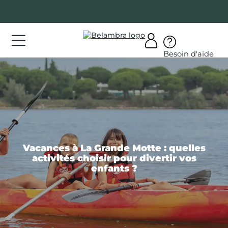
Allez
au
contenu
ations
Besoin d'aide
ations
rir
bra
Vacances à La Grande Motte : quelles
activités choisir pour divertir vos
AQ
enfants ?
on
mpte