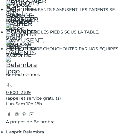
LES ENFANTS S'AMUSENT, LES PARENTS SE
DÉTENDENT.
METTRE LES PIEDS SOUS LA TABLE.
SE FAIRE CHOUCHOUTER PAR NOS ÉQUIPES.
Contactez-nous
0 800 12 519
(appel et service gratuits)
Lun-Sam 10h-18h
Facebook
Instagram
Pinterest
YouTube
Twitter
À propos de Belambra
L'esprit Belambra