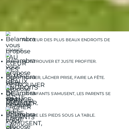
Belambra Clubs
Guides Vacances
Guides Destinations
Isle-sur-la-Sorgue
La Sorgue : une rivière atypique du Vaucluse
AU CŒUR DES PLUS BEAUX ENDROITS DE
FRANCE.
SE RETROUVER ET JUSTE PROFITER.
BOUGER, LÂCHER PRISE, FAIRE LA FÊTE.
LES ENFANTS S'AMUSENT, LES PARENTS SE
DÉTENDENT.
METTRE LES PIEDS SOUS LA TABLE.