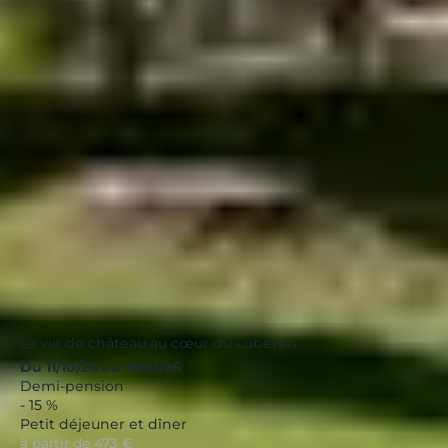
Mousquety
Provence
|
4.5 / 5
La vie de château au cœur du Luberon
Du 11/10/26 au 18/10/26
Demi-pension
- 15 %
Petit déjeuner et dîner
à partir de
473 €