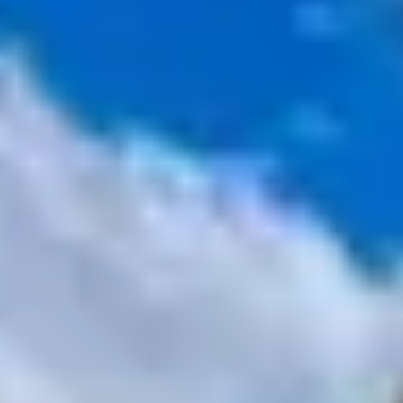
LA SORGUE : UN
PATRIMOINE
HISTORIQUE À PART
ENTIÈRE
Avec une source située à Fontaine de Vaucluse, la
Sorgue est une rivière qui a permis à de nombreuses
activités industrielles de se développer dans le passé.
L’eau de la Sorgue au service
de l’industrie
L’utilisation de la Sorgue pour des activités industrielles
remonte à une époque très ancienne. En effet, très vite,