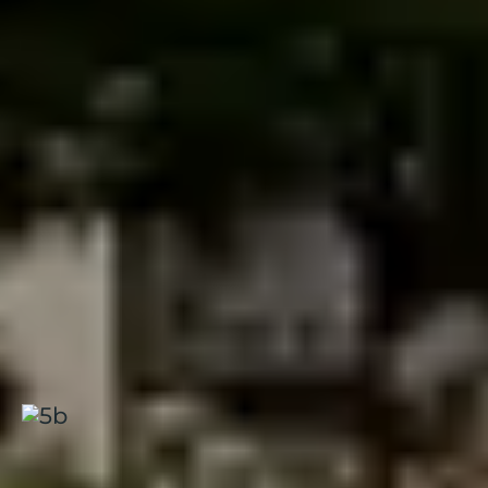
sauvages à foison
La qualité de l’eau de la
Sorgue
favorise la présence des
poissons sauvages. Plusieurs techniques de pêche sont
possibles dans cette rivière (moche, cuiller, etc.) mais il
faut faire attention avant de se lancer dans cette
re
activité : le réseau de Sorgues étant classé en 1
catégorie piscicole, il bénéficie d’une réglementation
spécifique.
La descente de la Sorgue
Pour les plus sportifs : place à la descente de la Sorgue
en canoë au départ de Fontaine-de-Vaucluse. La balade
dure 2 heures et vous permet de découvrir toute la
nature qui entoure la
Sorgue
. C’est une activité idéale à
faire lors des grandes chaleurs.
Isle sur la Sorgue, Domaine de