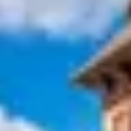
l’Homme a compris que, bien utilisée, l’eau est une
source d’énergie mécanique naturelle. Ainsi il a érigé
e
des moulins pour moudre le blé dès le XII
siècle. À
L’Isle
sur la Sorgue
, l’industrie drapière a pu se développer au
e
XIII
siècle : les roues à aube que l’on trouve un peu
partout dans la ville témoignent de ce temps révolu.
L’Isle est ainsi devenue la spécialiste de la filature de
soie et des teintureries. Les cités voisines ont elle aussi
leur spécialité comme Fontaine de Vaucluse où la
papeterie est à l’honneur.
Le Partage des Eaux, point de
séparation de la Sorgue
La Sorgue n’est pas une rivière qui suit son cours
paisiblement. En plus d’avoir une source intrigante de
par son volume d’eau écoulé, elle a la particularité de se
diviser naturellement en deux parties en un point situé
à
L’Isle sur la Sorgue
: le Partage des Eaux. Ce lieu est
incontournable pour tous les islois comme les
vacanciers de passage. À l’été, la clarté et la fraîcheur de
l’eau offrent à tous les passants un endroit où se reposer
en pleine nature.