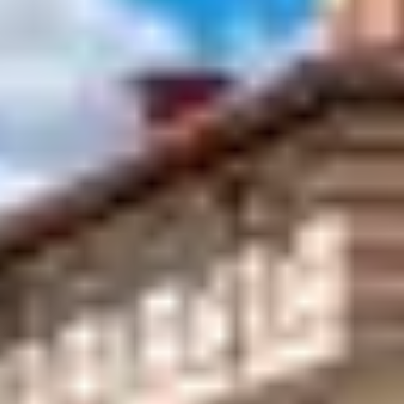
À noter : pour les curieux, un sentier d’interprétation de
la Sorgue mesurant 1,5 km est accessible à pied ou à
vélo. Tout au long de la balade, des panneaux
d’information vous donnent des renseignements sur la
Sorgue
. Le départ se fait au Bassin Bouïgas et le sentier
mène jusqu’au Partage des Eaux où des espaces
aménagés n’attendent plus que vous.
ISLE SUR LA SORGUE :
LES ACTIVITÉS À
FAIRE AU FIL DE
L’EAU
Outre pour sa célèbre Foire Internationale Art, Antiquité