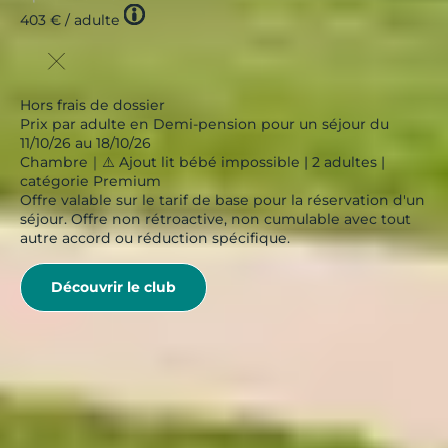
Tooltip
403 €
/ adulte
icon
Hors frais de dossier
Prix par adulte en Demi-pension pour un séjour du
11/10/26 au 18/10/26
Chambre｜⚠️ Ajout lit bébé impossible | 2 adultes |
catégorie Premium
Offre valable sur le tarif de base pour la réservation d'un
séjour. Offre non rétroactive, non cumulable avec tout
autre accord ou réduction spécifique.
Découvrir le club