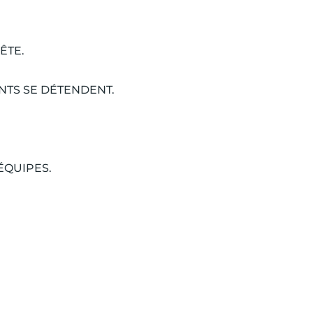
ÊTE.
NTS SE DÉTENDENT.
ÉQUIPES.