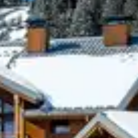
AUSSI LA
 de jeu nocturne. Que vous soyez en famille,
s.