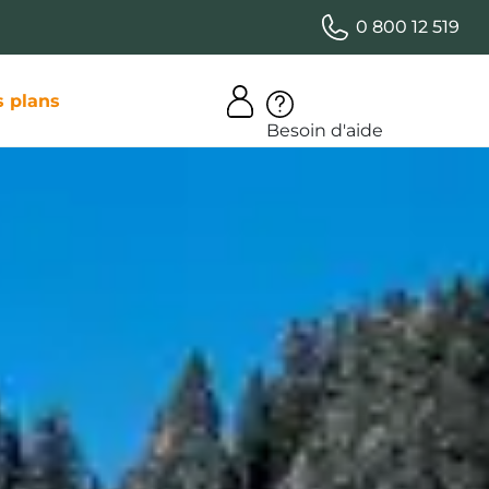
0 800 12 519
 plans
Besoin d'aide
aine ?
ties