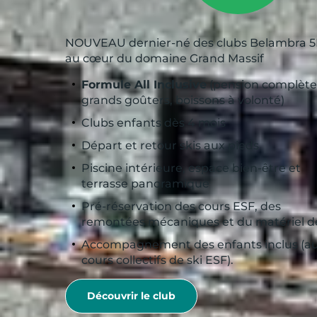
NOUVEAU dernier-né des clubs Belambra 5
au cœur du domaine Grand Massif
Formule All Inclusive
(pension complète
grands goûters, boissons à volonté)
Clubs enfants dès 4 mois
Départ et retour skis aux pieds
Piscine intérieure, espace bien-être et
terrasse panoramique
Pré-réservation des cours ESF, des
remontées mécaniques et du matériel de
Accompagnement des enfants inclus (a
cours collectifs de ski ESF).
Découvrir le club