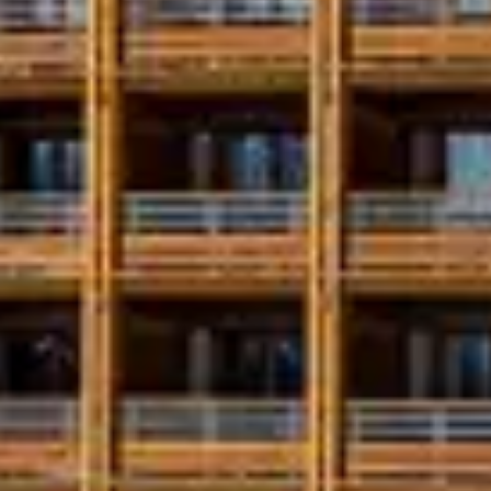
 FESTIVES ET CU
n de Flaine varie entre concerts live, DJ sets, soirées 
est au rendez-vous avec des expositions, pièces de théât
n famille ou entre amis
VIVEZ 
DANS
NUIT 