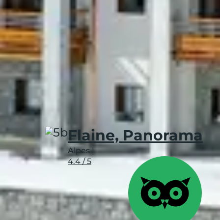
Animations conviviales
: jeux, tournois
Retours ski festifs
: goûters gourmands, 
Clubs enfants
: veillées et activités en
Flaine, Panorama
Alpes
|
4.4 / 5