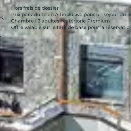
Hors frais de dossier
Prix par adulte en All inclusive pour un séjour du 12
B,
Chambre | 2 adultes | catégorie Premium
Offre valable sur le tarif de base pour la réservat
,
 ski
ux