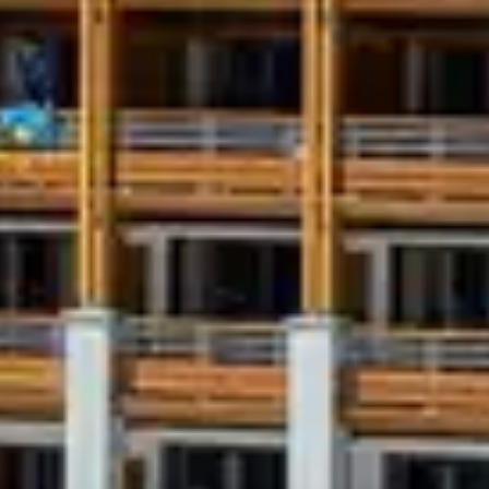
Pour les amateurs d’exp
également :
Randonnées nocturn
d’un verre et partagez
savoyard,
Balades en motonei
lettes et spécialités
ne journée de glisse.
ou encore
descente
spéciaux
prolonger la journée
S BELAMBRA PA
a 5B
, vos soirées sont animées sans même quitter le clu