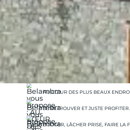
Belambra Clubs
Guides Vacances
Guides Destinations
flaine
Flaine | Activités hiver
Flaine | Animations & soirées
AU CŒUR DES PLUS BEAUX ENDROI
SE RETROUVER ET JUSTE PROFITER.
BOUGER, LÂCHER PRISE, FAIRE LA F