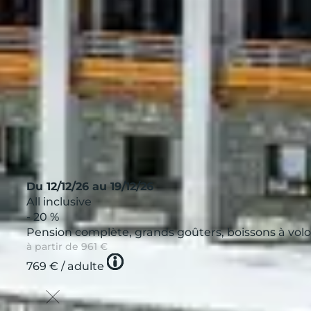
, karaokés, soirées dansantes et spectacles organisés pa
boissons incluses et ambiance musicale pour terminer 
 soirée pour que les plus jeunes s’amusent pendant que l
Du 12/12/26 au 19/12/26
All inclusive
- 20 %
Pension complète, grands goûters, boissons à vol
à partir de
961 €
Tooltip
769 €
/ adulte
icon