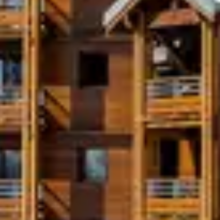
LTURELLES
à thème et spectacles pour enfants.
re et concerts classiques.
FLAINE DE
AUTREMENT