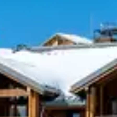
FLAINE, UNE 
NUIT
Quand les pistes ferment, Flaine ne s’endor
entre amis ou en couple, vous trouverez tou