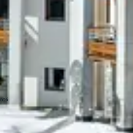
r les équipes Belambra.
la journée en douceur.
es parents se détendent.
onté