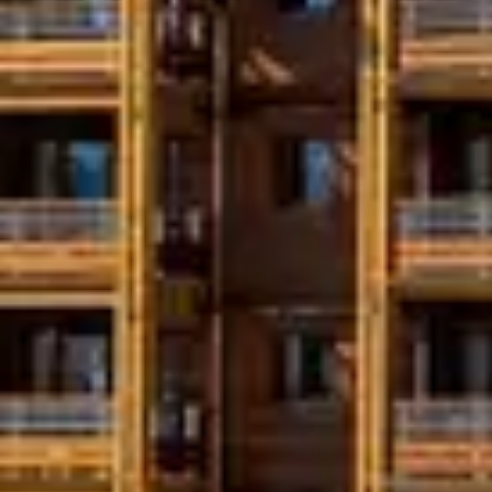
LES SOIRÉES
Concerts et spectacles
: la programmatio
Centre d’Art et Auditorium
: la culture 
Cinéma
: idéal pour une soirée détente e
APRÈS-SKI
CONVIVIAL 