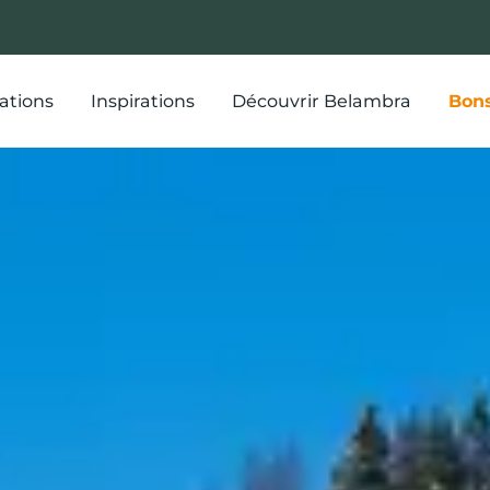
ations
Inspirations
Découvrir Belambra
Bons
aire le soir à Fl
mations et sor