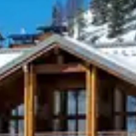
STATION QUI VIT 
t pas : la station se transforme en un véritable terrain
jours une activité pour prolonger la magie des vacance