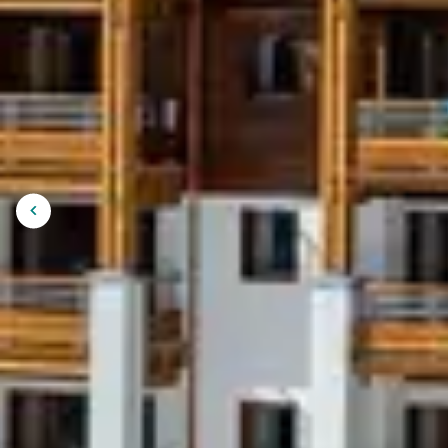
LA STATION
Bars et pubs
: installez-vous autour 
un moment chaleureux.
Restaurants savoyards
: fondues, rac
locales réchauffent les cœurs après u
Patinoire et bowling
: parfaits pour 
Afficher
avec une activité ludique
l'image
précédente
LES SOIRÉE
En séjournant au
Club Belambra Panoram