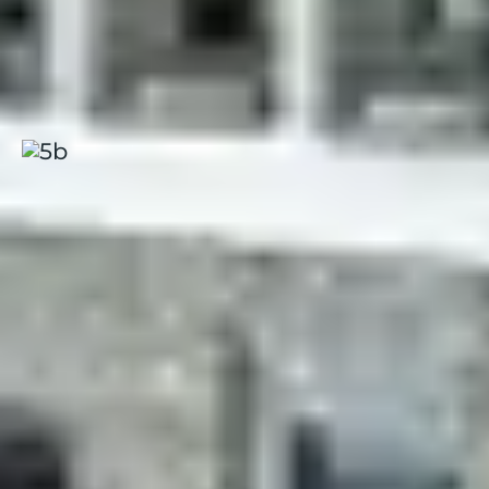
Animations festives en soirée
: spectacles, tournois,
karaokés et moments conviviaux à partager en famille
ou entre amis
Flaine, Panorama
Alpes
|
4.4 / 5