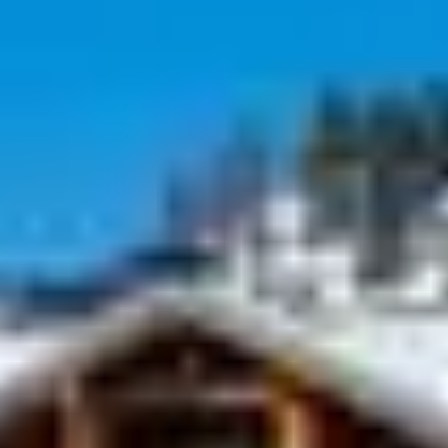
FLAINE, UNE STATION
OÙ L’ON NE S’ENNUIE
JAMAIS
Même quand la météo n’est pas au beau fixe, Flaine
propose une grande variété d’activités en intérieur.
Parfaites pour occuper les enfants, se divertir en famille
ou s’accorder une pause détente, ces expériences
complètent à merveille un séjour au ski.