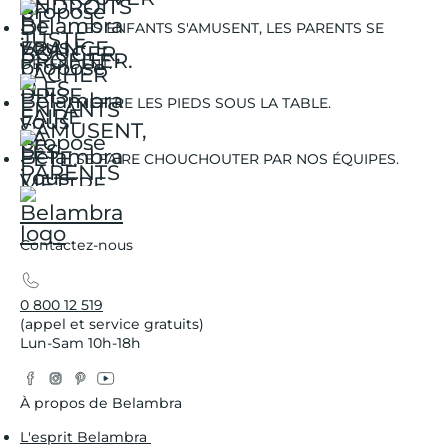
LES ENFANTS S'AMUSENT, LES PARENTS SE
DÉTENDENT.
METTRE LES PIEDS SOUS LA TABLE.
SE FAIRE CHOUCHOUTER PAR NOS ÉQUIPES.
Contactez-nous
0 800 12 519
(appel et service gratuits)
Lun-Sam 10h-18h
Facebook
Instagram
Pinterest
YouTube
Twitter
À propos de Belambra
L'esprit Belambra