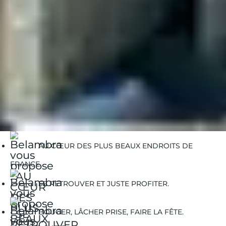
Belambra Clubs
Guides Vacances
Guides Destinations
flaine
Flaine | Activités hiver
Flaine | Activites en intérieur
AU CŒUR DES PLUS BEAUX ENDROITS DE
FRANCE.
SE RETROUVER ET JUSTE PROFITER.
BOUGER, LÂCHER PRISE, FAIRE LA FÊTE.