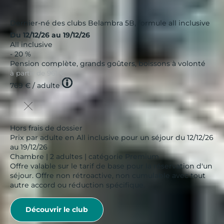
Dernier-né des clubs Belambra 5B, formule all inclusive
Du 12/12/26 au 19/12/26
All inclusive
- 20 %
Pension complète, grands goûters, boissons à volonté
à partir de
961 €
Tooltip
769 €
/ adulte
icon
Hors frais de dossier
Prix par adulte en All inclusive pour un séjour du 12/12/26
au 19/12/26
Chambre | 2 adultes | catégorie Premium
Offre valable sur le tarif de base pour la réservation d'un
séjour. Offre non rétroactive, non cumulable avec tout
autre accord ou réduction spécifique.
Découvrir le club