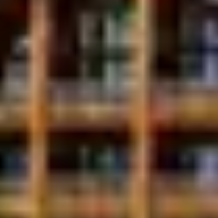
LOISIRS LUDIQUES
POUR TOUTE LA
FAMILLE
Bowling
: convivial et idéal pour partager un
moment après le ski.
Escape game et laser game
: adrénaline garantie
pour les amateurs de jeux d’équipe.
Jeux d’arcade et billard
: des options fun accessibles
à tous les âges
DÉTENTE ET BIEN-