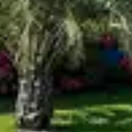
E LOCALE
endez-vous culturels, des animations et des
sous un angle différent, plus proche de son
RS SAISON
ns un cadre privilégié. Le club Belambra Les
à l’océan, des équipements de loisirs et des
e, idéale pour se ressourcer.