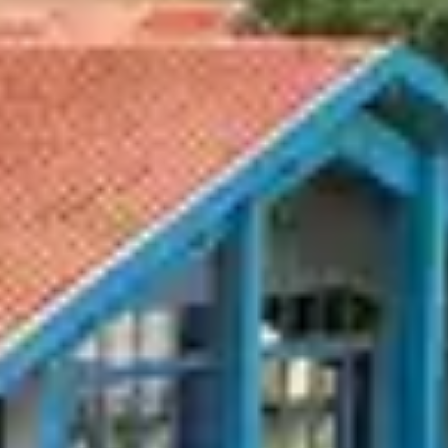
 LITTORAL EN T
É