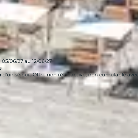
 05/06/27 au 12/06/27
e
ion d'un séjour. Offre non rétroactive, non cumulable av