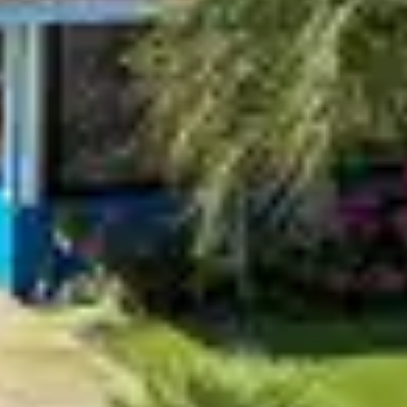
ÉNEMENTS ET VI
erminé. La ville propose tout au long de l’année des r
s événements permettent de découvrir la destination 
À CAPBRETON HO
BRA
l’occasion de profiter d’un hébergement confortable da
re la destination toute l’année, avec un accès direct 
de estivale, le séjour prend une dimension plus reposant