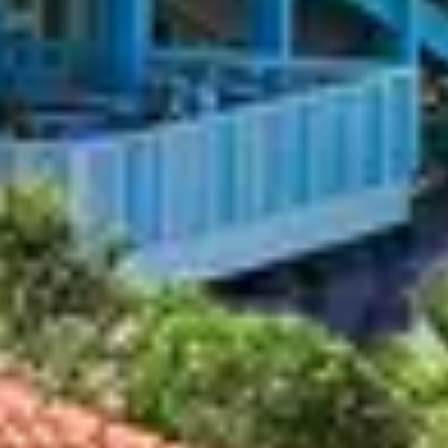
n. Loin de l’affluence estivale, l’océan se
 respirer l’air marin et observer les vagues
 au calme.
RYTHME DES
la nature et les premières balades en plein
r l’océan. L’hiver, plus confidentiel, permet
AIR TOUTE