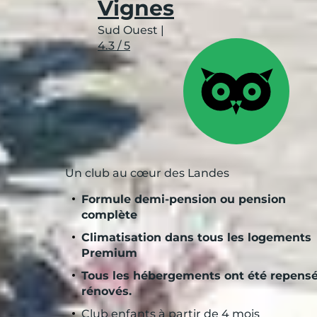
Vignes
Sud Ouest
|
4.3 / 5
Un club au cœur des Landes
Formule demi-pension ou pension
complète
Climatisation dans tous les logements
Premium
Tous les hébergements ont été repensé
rénovés.
Club enfants à partir de 4 mois