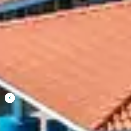
L’ANNÉE
Capbreton est entourée de vastes espaces n
découvrir les environs à pied ou à vélo, san
reprend ses droits et que l’on peut se reconn
FLÂNER AU P
VILLE
Afficher
l'image
Le port de Capbreton conserve son animation
précédente
temps d’observer les bateaux et de profiter
et aux moments de détente, entre balades e