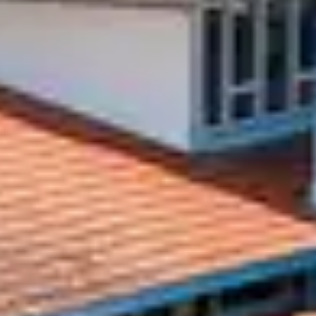
Hors saison, les plages de Capbreton offre
découvre différemment, au fil des marées et
deviennent de véritables moments de ressou
DÉCOUVRIR 
SAISONS
Chaque saison apporte une ambiance particu
air. L’automne séduit par ses couleurs et sa
de profiter d’une destination apaisante, pr
BALADES NAT