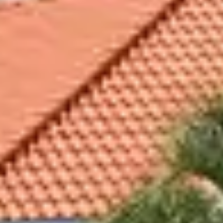
aturels accessibles en toute saison. Les chemins fores
s contrainte de foule. Ces itinéraires sont particulière
ecter à l’essentiel.
ORT ET DANS LE
 tout au long de l’année. Hors saison, il devient un li
 de l’atmosphère maritime. Le centre-ville, plus calme
t pauses conviviales.