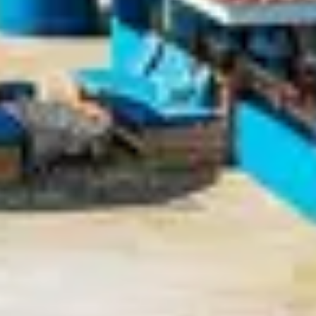
CULTURE, ÉV
Capbreton ne s’endort pas une fois l’été t
temps forts qui rythment la vie locale. Ce
quotidien et de son identité.
SÉJOURNER 
AVEC BELAM
Choisir Capbreton hors saison, c’est aussi 
Vignes, situé en bord de mer, permet de viv
services pensés pour la détente. Hors pério