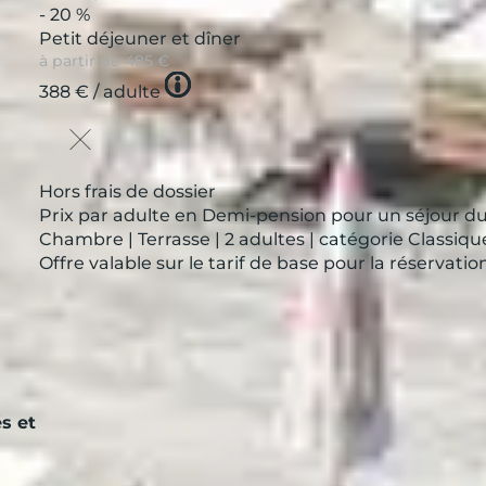
- 20 %
Petit déjeuner et dîner
à partir de
485 €
Tooltip
388 €
/ adulte
icon
Hors frais de dossier
Prix par adulte en Demi-pension pour un séjour du
Chambre | Terrasse | 2 adultes | catégorie Classiqu
Offre valable sur le tarif de base pour la réservat
s et