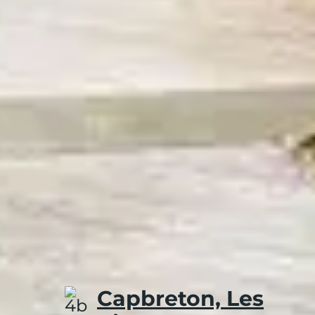
CAPBRETON 
FAÇON DE V
Capbreton hors saison séduit par sa douceu
loin du rythme quotidien, la destination o
l’essentiel, dans une atmosphère sereine et 
Capbreton, Les