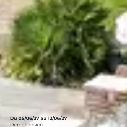
HORS SAISON, U
OYAGER
r et son authenticité. Que l’on recherche un séjour 
ffre un cadre propice au lâcher-prise. Explorer Capb
accueillante.
Du 05/06/27 au 12/06/27
Demi-pension