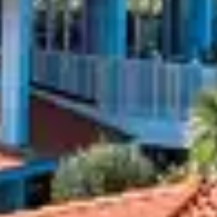
nt un cadre propice aux promenades et à la contemplatio
 des lumières changeantes. Marcher le long du littoral,
rcement, très appréciés en couple ou lors d’un séjour
CAPBRETON AU 
lière à Capbreton. Le printemps invite à renouer avec 
 douceur, idéale pour explorer la forêt landaise ou longe
opice aux séjours détente et aux pauses hors du temps.
URE ET GRAND 