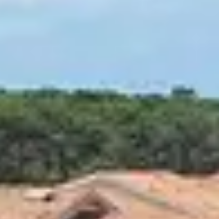
En dehors de la période estivale, Capbreton
par son cadre naturel, son atmosphère apais
culturelles, moments de détente et art de vi
estivale.