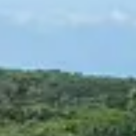
mps, automne ou hiver, la destination séduit
’année. Balades en bord d’océan, découvertes
ur un séjour hors saison, loin de l’agitation