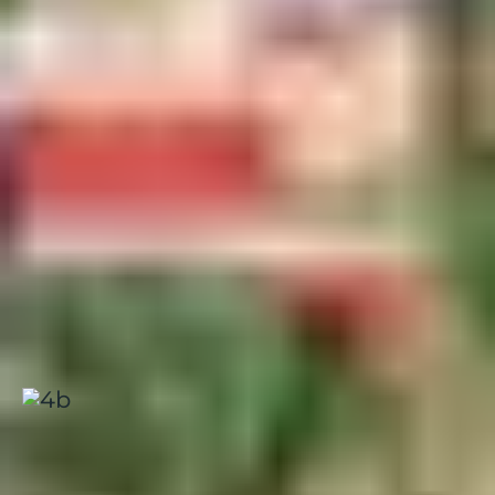
SÉJOURNER AU
CŒUR DE
L’EXPÉRIENCE
BELAMBRA
Le
Club Belambra "Borgo Pineto"
vous accueille au bord
de la mer, dans une pinède de 18 hectares. Piscine
chauffée, restauration avec terrasse, clubs enfants,
animations sportives et accès direct à la plage font de
ce lieu un point de départ idéal pour explorer la région
sans contrainte.
Borgo, Pineto