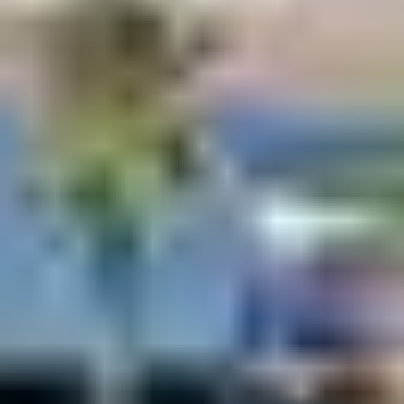
ENFANTS :
APPRENDRE EN
S’AMUSANT
Le territoire de Borgo est particulièrement
family-
friendly
, avec de nombreuses structures adaptées aux
plus jeunes :
Ludiq’Land
: parc couvert décoré autour de la mer
Méditerranée, centré sur le jeu et la sensibilisation à
l’environnementGUIDE-TOURISTIQUE-2024-…
Western Splash
: parc aquatique et toboggans en
plein air pour les journées ensoleillées
Family Parc
,
My Room
,
médiathèques de Borgo et
Biguglia
: activités ludiques, escape games, jeux
immersifs, lectures et loisirs créatifs
Les enfants logés au
Club Belambra Borgo "Pineto"
peuvent également bénéficier des clubs de 3 à 17 ans et