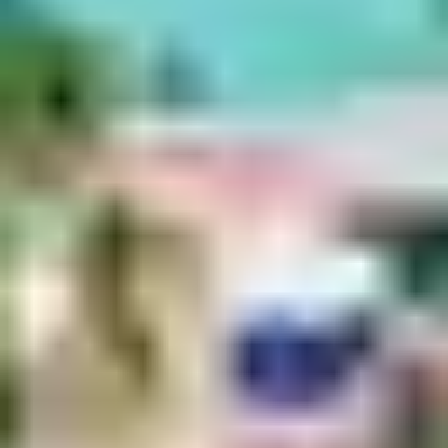
RALENTIR LE RYTHME
ENTRE NATURE ET
BIEN-ÊTRE
En plus des plages et des balades, Borgo propose aussi
des activités douces :
Yoga et sophrologie en pleine nature
Randonnées guidées au coucher du soleil avec
pique-nique
Golf Club de Borgo
pour une initiation en famille ou
entre amis