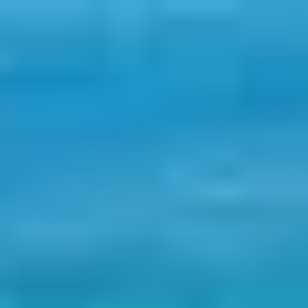
À la croisée des chemins entre mer Tyrrhénienne et
montagne corse, Borgo séduit par sa diversité de
paysages, son patrimoine discret et sa douceur de vivre.
Pour une escapade en famille, entre amis ou en couple,
ce village de Haute-Corse et sa région offrent un
concentré d’activités à vivre en toute saison. Suivez le
guide pour ne rien manquer lors de votre séjour,
notamment si vous êtes hébergés au Club Belambra «
Borgo Pineto ».
SE DÉTENDRE ENTRE
PLAGES SAUVAGES