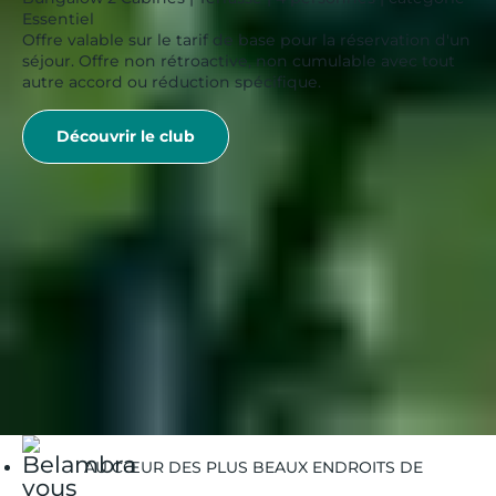
Essentiel
Offre valable sur le tarif de base pour la réservation d'un
séjour. Offre non rétroactive, non cumulable avec tout
autre accord ou réduction spécifique.
Découvrir le club
Belambra Clubs
Guides Vacances
Guides Destinations
Borgo
Borgo | Que voir et Faire
AU CŒUR DES PLUS BEAUX ENDROITS DE