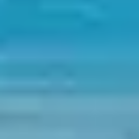
ET NATURE
PRÉSERVÉE
Le
Lido de la Marana
, longue bande littorale de plus de
16 km, borde Borgo et invite à la baignade, aux balades
et au farniente. Les plages comme
California
,
la Pagode
ou encore
Pineto
, facilement accessibles depuis le club
Belambra, sont idéales pour les familles.
Les amoureux de nature apprécieront la
Réserve
naturelle de l’Étang de Biguglia
, classée depuis 1994 :
plus de 200 espèces d’oiseaux et une flore remarquable
s'y côtoient. Des sentiers pédagogiques permettent
d’explorer les lieux à pied, comme le
Sentier de
Tombulu Biancu
ou celui de
la presqu’île de San
Damiano