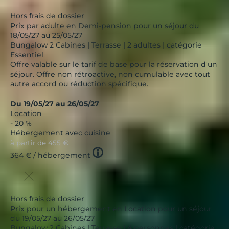
Hors frais de dossier
Prix par adulte en Demi-pension pour un séjour du
18/05/27 au 25/05/27
Bungalow 2 Cabines | Terrasse | 2 adultes | catégorie
Essentiel
Offre valable sur le tarif de base pour la réservation d'un
séjour. Offre non rétroactive, non cumulable avec tout
autre accord ou réduction spécifique.
Du 19/05/27 au 26/05/27
Location
- 20 %
Hébergement avec cuisine
à partir de
455 €
Tooltip
364 €
/ hébergement
icon
Hors frais de dossier
Prix pour un hébergement en Location pour un séjour
du 19/05/27 au 26/05/27
Bungalow 2 Cabines | Terrasse | 4 personnes | catégorie