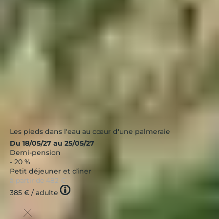
Corse
|
4.3 / 5
Les pieds dans l'eau au cœur d'une palmeraie
Du 18/05/27 au 25/05/27
Demi-pension
- 20 %
Petit déjeuner et dîner
à partir de
482 €
Tooltip
385 €
/ adulte
icon