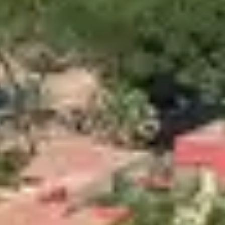
ités, d’excursions et de saveurs authentiques. Voici tou
 ENTRE MER ET 
ent situé
les pieds dans l’eau
, dans une
pinède de 22 
 grande
piscine extérieure de 450 m²
, de
cours de fi
 ou au kayak sur une mer translucide. Les familles ap
nt de détente ou de sport.