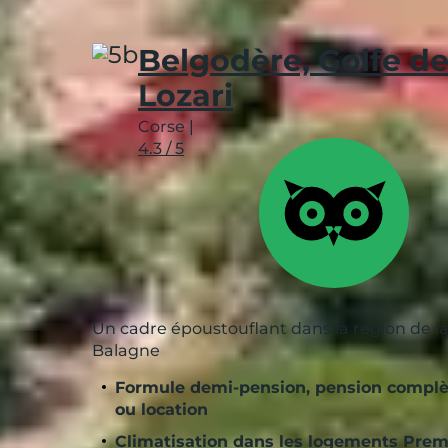
Belgodère, Golfe d
Lozari
Corse
|
4.3 / 5
Un cadre époustouflant dans la région de l
Balagne
Formule demi-pension, pension complè
ou location
Climatisation dans les logements Pre