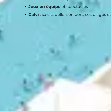
Jeux en équipe
et spectacles
Calvi
: sa citadelle, son port, ses plages
EXPLORER L
VILLAGES DE
BALAGNE
À quelques kilomètres, partez sur la
route
des villages typiques comme
Sant’Ant