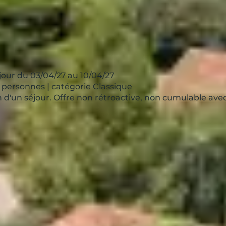
our du 03/04/27 au 10/04/27
 personnes | catégorie Classique
ion d'un séjour. Offre non rétroactive, non cumulable av