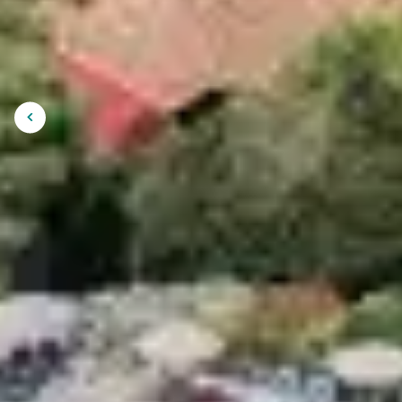
ADMIRER LES
Afficher
l'image
LA RÉGION
précédente
Belgodère est aussi un
point de départ rê
è Monti
, les itinéraires balisés offrent des
une sortie inoubliable, optez pour la randon