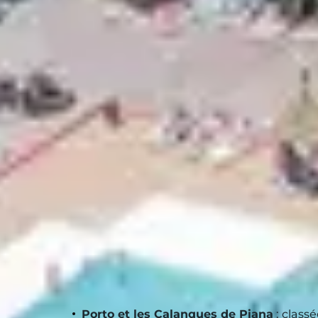
VIVRE LES T
Impossible de passer à côté de l'
identité fo
de
vins AOP de Patrimonio
. Ne manquez p
du maquis
. Et pour une immersion culturel
directement au sein du club.
EMBARQUER 
INCONTOUR
Belambra propose plusieurs
excursions or
Porto et les Calanques de Piana
: class