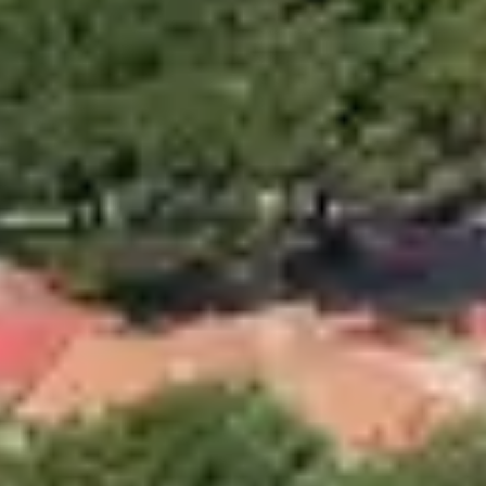
t ce qu’il faut voir et faire à Belgodère et
PINÈDE
hectares
, avec une
plage de sable fin de 1,5
tness
, de
padel
, de
tennis
, mais aussi d’une
précieront les
clubs enfants de 3 à 17 ans
,