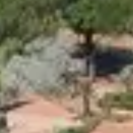
tout en découvrant une région riche d’activ
dans ses environs.
SE DÉTENDRE
Le Club Belambra de Belgodère est idéalem
km
à quelques pas. Vous y profitez d’une
base nautique
pour vous initier au paddle
pendant que les parents s'offrent un mome