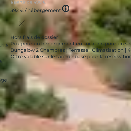
à partir de
490 €
Tooltip
392 €
/ hébergement
icon
Hors frais de dossier
Prix pour un hébergement en Location pour un séj
'1,5
Bungalow 2 Chambres | Terrasse | Climatisation | 4
Offre valable sur le tarif de base pour la réservat
a
nge
e