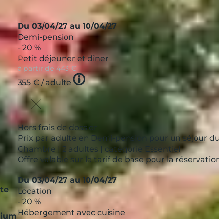
e
Du 03/04/27 au 10/04/27
Demi-pension
- 20 %
Petit déjeuner et dîner
à partir de
443 €
Tooltip
355 €
/ adulte
icon
Hors frais de dossier
Prix par adulte en Demi-pension pour un séjour du
Chambre | 2 adultes | catégorie Essentiel
Offre valable sur le tarif de base pour la réservat
a
Du 03/04/27 au 10/04/27
te
Location
- 20 %
Hébergement avec cuisine
mium