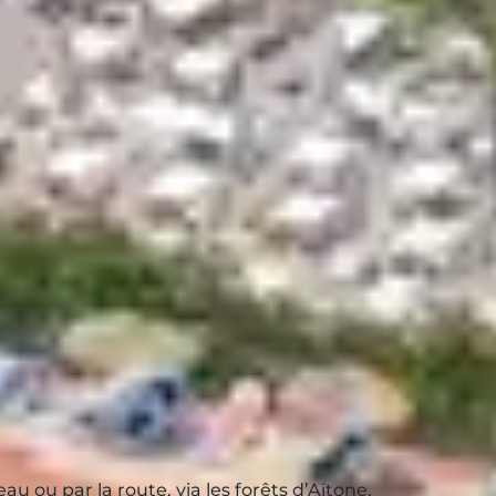
S
mages de brebis
, de
charcuteries locales
ou
er aux
canistrelli
,
fiadone
ou encore au
miel
ouvent proposés dans les villages ou en été,
RSION
u ou par la route, via les forêts d’Aïtone.