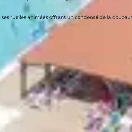
 et ses ruelles animées offrent un condensé de la douceur
ES
 des artisans
et découvrez
onino
,
Pigna
ou
Corbara
,