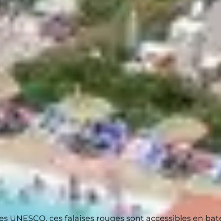
RADITIONS CORSE
rte de la Balagne
. Participez à une dégustation de
fro
as les marchés de l'Île-Rousse ou de Calvi pour goût
le, assistez à un
concert de chants polyphoniques
, s
POUR UNE EXCU
NABLE
ganisées
au départ du Club :
ées UNESCO, ces falaises rouges sont accessibles en batea