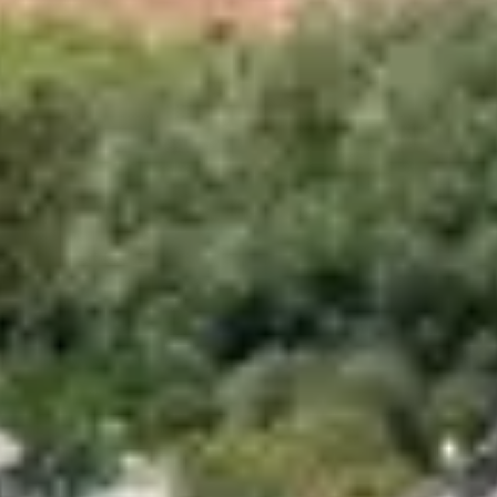
 MERVEILLES NA
vé pour les randonnées
. Entre
le désert des Agriates
,
 paysages entre
criques sauvages
,
maquis parfumé
et
v
née vers le
col de Salvi
ou l’exploration du
Parc naturel