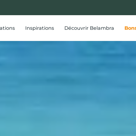
ations
Inspirations
Découvrir Belambra
Bons
 excursions et t
tout ce qu’il fa
Belgodère