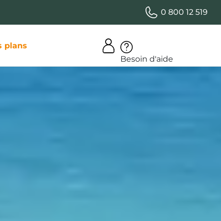
0 800 12 519
 plans
Besoin d'aide
raditions
ut faire à