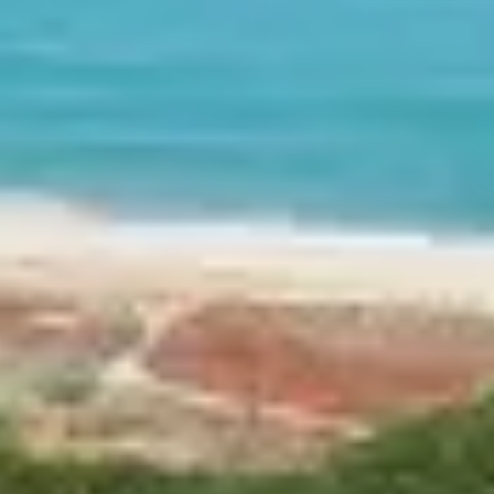
S SAUVAGES ET 
E DESTINATION 
 et montagne,
Belgodère
est un joyau corse qui séduir
 Belambra « Golfe de Lozari », c’est profiter d’un cadr