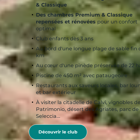
& Classique
Des chambres Premium & Classique
repensées et rénovées
pour un confort
optimal
Club enfants dès 3 ans
Au bord d'une longue plage de sable fin d
km
Au cœur d'une pinède préservée de 22 h
Piscine de 450 m² avec pataugeoire
Restaurants aux saveurs locales, bar lou
et bar extérieur
À visiter la citadelle de Calvi, vignobles d
Patrimonio, désert des Agriates, parc de
Seleccia...
Découvrir le club