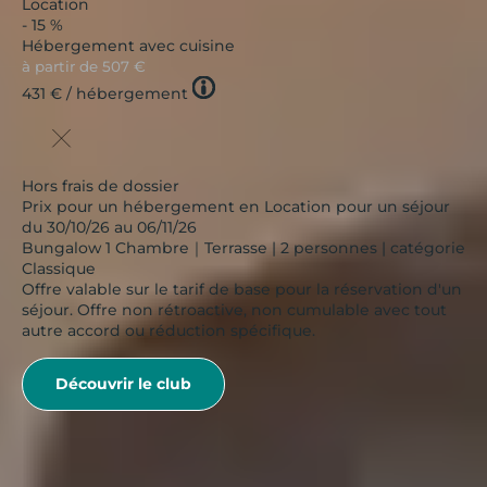
Location
- 15 %
Hébergement avec cuisine
à partir de
507 €
Tooltip
431 €
/ hébergement
icon
Hors frais de dossier
Prix pour un hébergement en Location pour un séjour
du 30/10/26 au 06/11/26
Bungalow 1 Chambre｜Terrasse | 2 personnes | catégorie
Classique
Offre valable sur le tarif de base pour la réservation d'un
séjour. Offre non rétroactive, non cumulable avec tout
autre accord ou réduction spécifique.
Découvrir le club