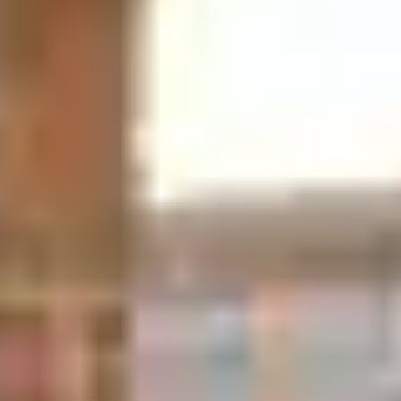
Pour une parenthèse plus axée sur la détente, direction
2
le centre de bien-être O’Balia et ses 2 000 m
de
sérénité. Au menu de votre escapade, un bain d’eau
thermale à 34 degrés, un bassin d’inspiration japonaise
au cœur d’une nature vivifiante mais aussi des jets
hydromassants et un sauna. Des massages relaxants
sont également proposés. Ayurvédique, balinais ou aux
pierres chaudes : à chacun son style de détente… Et
pour une expérience complète durant votre
séjour à
Balaruc-les-Bains
, des soins liés à la beauté du corps
sont aussi proposés, du gommage à l’exfoliation, en
passant par l’enveloppement et l’application de boue
thermale.
Ceux qui souhaitent rester tonique durant leur
week-
end en thalassothérapie
pourront s’essayer à des cours
d’aqua gym, de yoga ou de Pilates au sein du centre de
bien-être O’Balia.
Votre séjour au sein