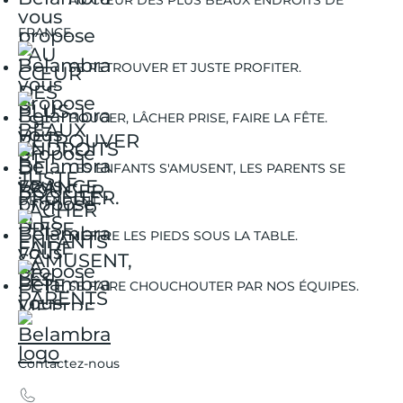
AU CŒUR DES PLUS BEAUX ENDROITS DE
FRANCE.
SE RETROUVER ET JUSTE PROFITER.
BOUGER, LÂCHER PRISE, FAIRE LA FÊTE.
LES ENFANTS S'AMUSENT, LES PARENTS SE
DÉTENDENT.
METTRE LES PIEDS SOUS LA TABLE.
SE FAIRE CHOUCHOUTER PAR NOS ÉQUIPES.
Contactez-nous