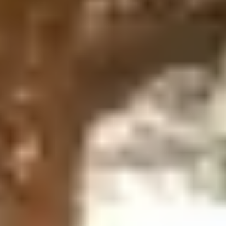
être
Balaruc-les-Bains accueille aussi bien des curistes que
des vacanciers souhaitant se ressourcer à l’occasion
d’un
week-end en thalassothérapie
. Parmi les
établissements disponibles, les Thermes de Balaruc-les-
Bains et le centre O’Balia offrent des prestations de
choix.
Les Thermes de Balaruc-les-Bains s’étendent sur un
2
vaste espace de 16 000 m
et s’adressent tout
particulièrement aux curistes. Au sein de ces lieux
dédiés au bien-être et à la santé, 5 bassins de soins sont
consacrés à la rhumatologie et à la phlébologie, tandis
que 4 espaces sont spécialisés dans l’application de
boue thermale.
Dans un souci d’innovation constant et pour toujours
mieux répondre aux besoins des curistes, les Thermes
de Balaruc-les-Bains font régulièrement évoluer leurs
équipements, en collaboration avec des médecins
thermaux. Ils disposent notamment de l’un des lits
d’application de boue thermale les plus perfectionnés à
l’heure actuelle.