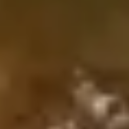
ème
siècles avant notre époque. Au XVI
siècle, la notoriété
de la commune se développe et attire au fil du temps
des personnages illustres qui n’auront de cesse de
vanter les vertus de son eau thermale. On raconte par
exemple que Paganini, Joseph Montgolfier ou encore
Louis Napoléon Bonaparte ont effectué des cures
salvatrices à Balaruc-les-Bains.
La popularité des
séjours thermaux à Balaruc-les-Bains
a permis à la source de bénéficier du statut d’élément
« d’intérêt public » en 1868. En 1927, Balaruc-les-Bains
accède également au label « Station Climatique ».
Aujourd’hui, ce sont plus de 46 000 curistes qui
viennent chaque année se ressourcer à Balaruc-les-
Bains et l’attrait pour la ville ne semble pas faiblir, bien
au contraire.
De nombreux lieux
dédiés à votre bien-