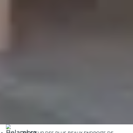
< ARTICLE PRÉCÉDENT
Que faire à Morzine quand on ne skie pas ?
ARTICLE SUIVANT >
Top 5 des Clubs & Hôtels vacances Belambra proches de
Paris
Belambra Clubs
Guides Vacances
Guides Destinations
Balaruc-les-Bains
Week-end, court séjour : cet été, détendez-vous lors
d’une thalasso à Balaruc-les-Bains