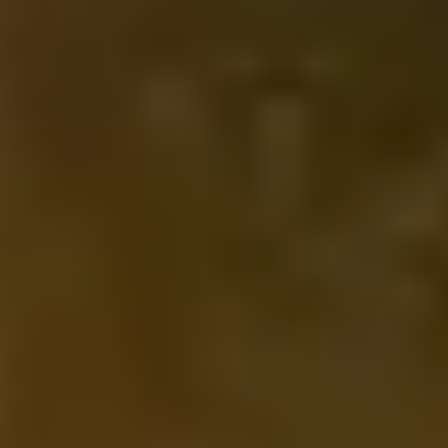
bienfaits des aménagements de Balaruc-les-Bains.
Balaruc-les-Bains,
destination idéale
pour un week-end
thalassothérapie ou
une cure
Grâce à sa proximité immédiate avec la mer, ses
températures clémentes une grande partie de l’année
et ses eaux thermales qui compte parmi les plus
chaudes et les plus minéralisées du littoral, Balaruc-les-
Bains réunit tous les ingrédients nécessaires pour être
la première station thermale de France.
Bien loin des cures thermales et des
week-ends de
thalassothérapie
actuels, l’attrait pour les eaux de cette
localité méditerranéenne prend sa source plusieurs