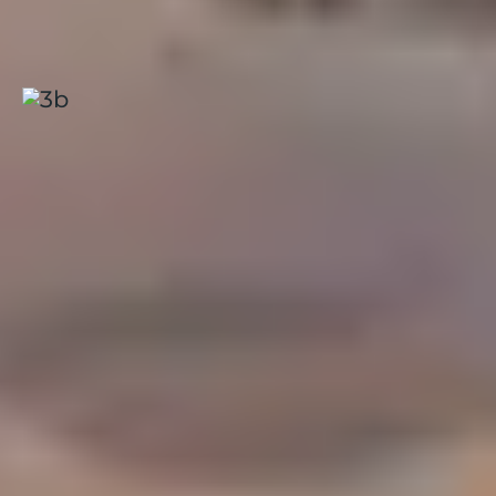
Balaruc-les-Bains
.
Balaruc-les-Bains, Les rives de
Thau
Occitanie
|
3.9 / 5