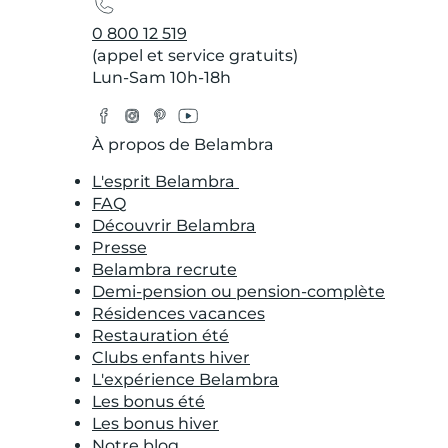
0 800 12 519
(appel et service gratuits)
Lun-Sam 10h-18h
Facebook
Instagram
Pinterest
YouTube
Twitter
À propos de Belambra
L'esprit Belambra
FAQ
Découvrir Belambra
Presse
Belambra recrute
Demi-pension ou pension-complète
Résidences vacances
Restauration été
Clubs enfants hiver
L'expérience Belambra
Les bonus été
Les bonus hiver
Notre blog