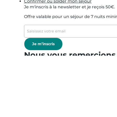
Confirmer ou solder mon séjour
Je m'inscris à la newsletter et je reçois 50€.
Offre valable pour un séjour de 7 nuits mi
Je m’inscris
Nous vous remercions p
* 50 € offerts sur votre séjour de 7 nuits m
exclusives et de conseils voyage !
Offre valable sur un stock de logements al
partenaires et CSE. Offre cumulable avec le
nécessitant la saisie d’un autre code promo
Normont ; Hôtel Magendie et Hôtel Villeman
* Pour plus d'information sur l'utilisation