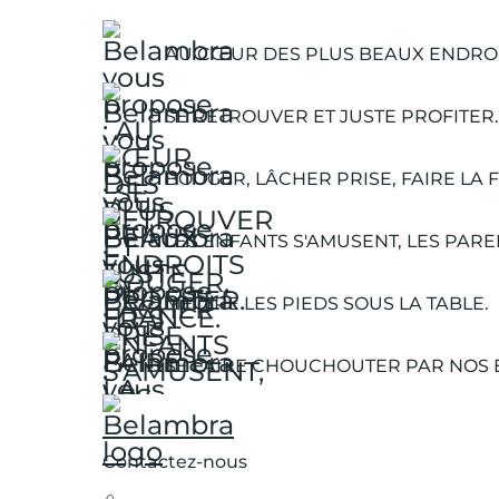
AU CŒUR DES PLUS BEAUX ENDROI
SE RETROUVER ET JUSTE PROFITER.
BOUGER, LÂCHER PRISE, FAIRE LA F
LES ENFANTS S'AMUSENT, LES PARE
METTRE LES PIEDS SOUS LA TABLE.
SE FAIRE CHOUCHOUTER PAR NOS 
Contactez-nous