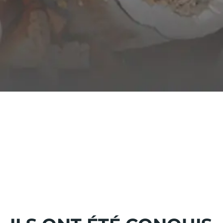
PETIT DÉJEUNER
Commencez la journée du bon pied.
Buffet varié, boissons chaudes, jus frais, viennoiseries,
fruits...