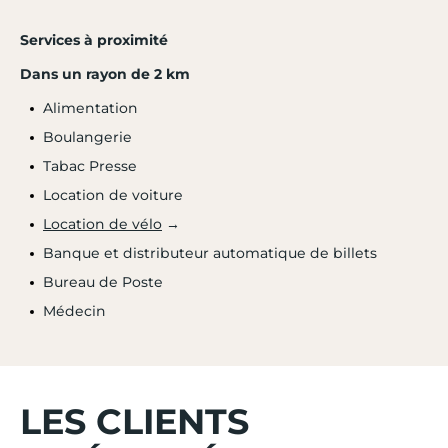
Services à proximité
Dans un rayon de 2 km
Alimentation
Boulangerie
Tabac Presse
Location de voiture
- 20 %
Location de vélo
→
CAPBRETON
4.3 / 5
Banque et distributeur automatique de billets
Les Vignes
Sud Ouest
Bureau de Poste
du 05/06/27 au 12/06/27
Médecin
à partir de
485 €
Tooltip
388€
/ adulte
icon
LES CLIENTS