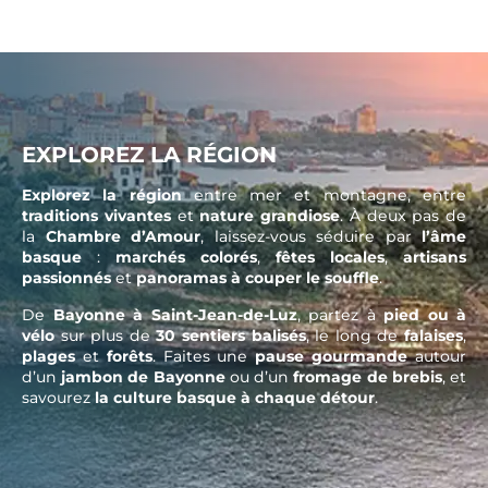
EXPLOREZ LA RÉGION
Explorez la région
entre mer et montagne, entre
traditions vivantes
et
nature grandiose
. À deux pas de
la
Chambre d’Amour
, laissez-vous séduire par
l’âme
basque
:
marchés colorés
,
fêtes locales
,
artisans
passionnés
et
panoramas à couper le souffle
.
De
Bayonne à Saint-Jean-de-Luz
, partez à
pied ou à
vélo
sur plus de
30 sentiers balisés
, le long de
falaises
,
plages
et
forêts
. Faites une
pause gourmande
autour
d’un
jambon de Bayonne
ou d’un
fromage de brebis
, et
savourez
la culture basque à chaque détour
.