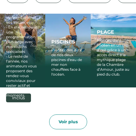
Tournois, jeux et
activités sportives
viennent animer
vos vacances.
• En été, retrouvez
PLAGE
une
programmation
Plongez dans
PISCINES
plus large avec
l’océan en un clin
nos coachs
Profitez dès avril
d’œil grâce à un
spécialisés
de nos deux
accès direct à la
• Le reste de
piscines d'eau de
mythique plage
l’année, nos
mer non
de la Chambre
animateurs vous
chauffées face à
d’Amour, juste au
proposent des
l'océan.
pied du club.
rendez-vous
conviviaux pour
rester actif et
partager de bons
moments.
Inclus
Voir plus