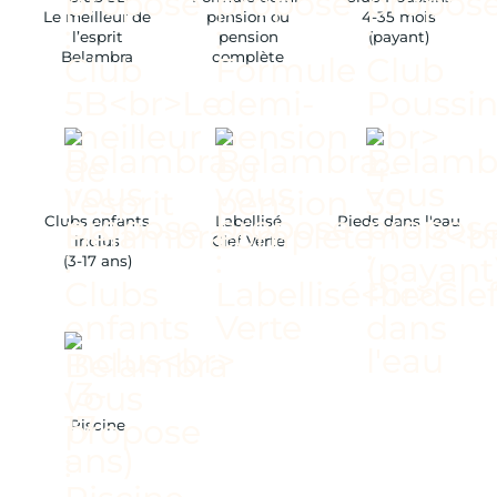
Le meilleur de
pension ou
4-35 mois
l’esprit
pension
(payant)
Belambra
complète
Clubs enfants
Labellisé
Pieds dans l'eau
inclus
Clef Verte
(3-17 ans)
Piscine