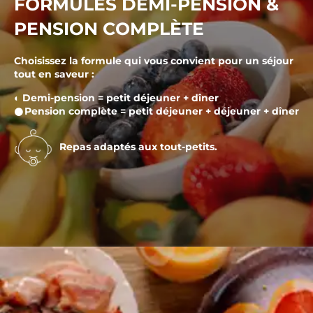
FORMULES DEMI-PENSION &
PENSION COMPLÈTE
Choisissez la formule qui vous convient pour un séjour
tout en saveur :
◐ Demi-pension = petit déjeuner + dîner
𒊹Pension complète = petit déjeuner + déjeuner + dîner
Repas adaptés aux tout-petits.