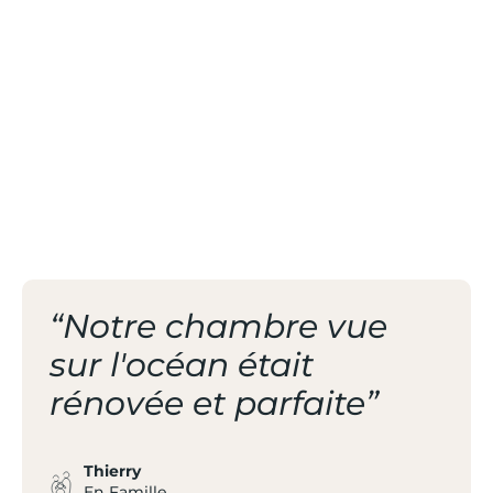
/ DEUX PISCINES
D'EAU DE MER
/ À LA DÉCOUVERTE
DU PAYS BASQUE
“Notre chambre vue
sur l'océan était
rénovée et parfaite”
Thierry
En Famille