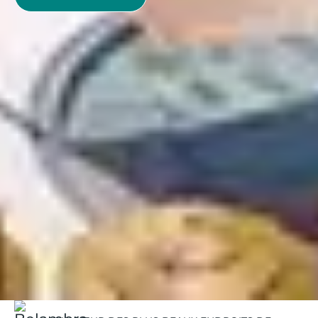
N’hésitez plus et réservez dès à présent votre prochain
voyage à Hyères les Palmiers dans l’un de nos
établissements. Profitez d’un voyage agréable et sans
prise de tête grâce aux nombreux services et
prestations que nous proposons !
Belambra Clubs
Nos destinations | Belambra
Côte-d'Azur
Résidence vacances à Hyères