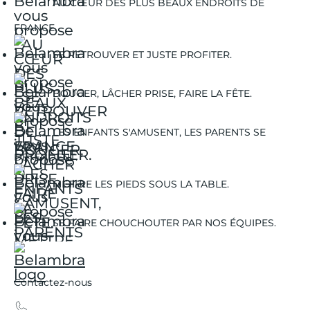
AU CŒUR DES PLUS BEAUX ENDROITS DE
FRANCE.
SE RETROUVER ET JUSTE PROFITER.
BOUGER, LÂCHER PRISE, FAIRE LA FÊTE.
LES ENFANTS S'AMUSENT, LES PARENTS SE
DÉTENDENT.
METTRE LES PIEDS SOUS LA TABLE.
SE FAIRE CHOUCHOUTER PAR NOS ÉQUIPES.
Contactez-nous