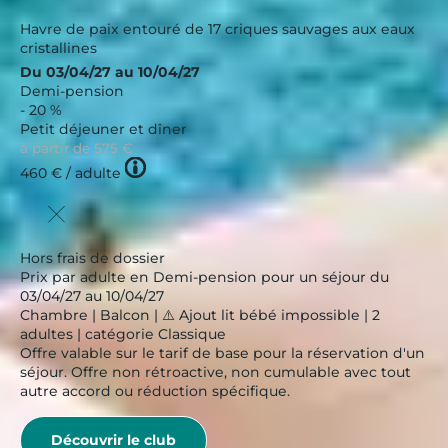
Havre de paix entouré de 17 criques sauvages aux eaux
cristallines
Du 03/04/27 au 10/04/27
Demi-pension
- 20 %
Petit déjeuner et dîner
à partir de
575 €
Tooltip
460 €
/ adulte
icon
Hors frais de dossier
Prix par adulte en Demi-pension pour un séjour du
03/04/27 au 10/04/27
Chambre | Balcon | ⚠️ Ajout lit bébé impossible | 2
adultes | catégorie Classique
Offre valable sur le tarif de base pour la réservation d'un
séjour. Offre non rétroactive, non cumulable avec tout
autre accord ou réduction spécifique.
Découvrir le club