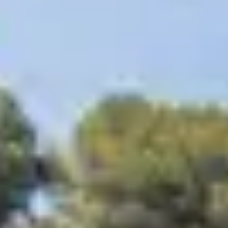
mémorable
. Vous n’avez plus qu’à poser vos valises dans
votre chambre et profiter de ce voyage à Hyères.
DÉTENDEZ-VOUS
À HYÈRES !
En
pension complète
,
demi-pension
ou
location
,
choisissez la formule qui s’adapte le mieux à vos besoins
et votre emploi du temps. Pendant votre passage dans
nos établissements, vous aurez accès à un
grand
nombre d’infrastructures
. De quoi faire le bonheur de
tous les membres de la famille ! Toutes les infos
concernant les infrastructures du village vacances de
votre choix sont disponibles dans l’onglet « Infos
pratiques » du village vacances concerné.
Au-delà du large panel de
sports et d’animations
que