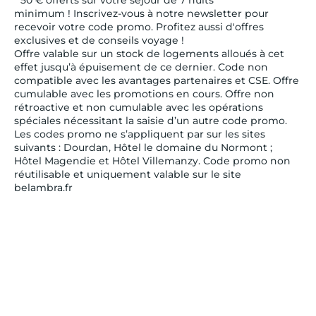
* 50 € offerts sur votre séjour de 7 nuits
minimum ! Inscrivez-vous à notre newsletter pour
recevoir votre code promo. Profitez aussi d'offres
exclusives et de conseils voyage !
Offre valable sur un stock de logements alloués à cet
effet jusqu’à épuisement de ce dernier. Code non
compatible avec les avantages partenaires et CSE. Offre
cumulable avec les promotions en cours. Offre non
rétroactive et non cumulable avec les opérations
spéciales nécessitant la saisie d’un autre code promo.
Les codes promo ne s’appliquent par sur les sites
suivants : Dourdan, Hôtel le domaine du Normont ;
Hôtel Magendie et Hôtel Villemanzy. Code promo non
réutilisable et uniquement valable sur le site
belambra.fr
* Pour plus d'information sur l'utilisation de vos données
personnelles par Belambra, nous vous invitons à
prendre connaissance de notre
Politique de Protection
des Données