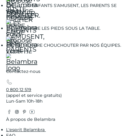
LES ENFANTS S'AMUSENT, LES PARENTS SE
DÉTENDENT.
METTRE LES PIEDS SOUS LA TABLE.
SE FAIRE CHOUCHOUTER PAR NOS ÉQUIPES.
Contactez-nous
0 800 12 519
(appel et service gratuits)
Lun-Sam 10h-18h
Facebook
Instagram
Pinterest
YouTube
Twitter
À propos de Belambra
L'esprit Belambra
FAQ