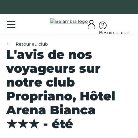
Allez
au
contenu
ations
Besoin d'aide
ations
Retour au club
L'avis de nos
rir
bra
voyageurs sur
notre club
Propriano, Hôtel
AQ
Arena Bianca
on
★★★ - été
mpte