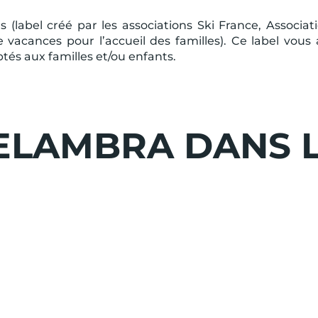
 (label créé par les associations Ski France, Associat
vacances pour l’accueil des familles). Ce label vous 
ptés aux familles et/ou enfants.
ELAMBRA DANS L
n séjour du 13/03/27 au 20/03/27
ie Classique
 la réservation d'un séjour. Offre non rétroactive, non c