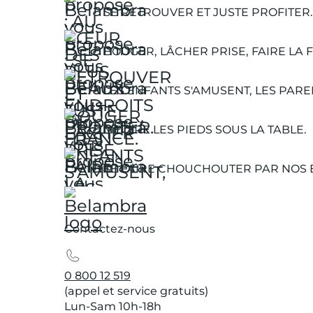
SE RETROUVER ET JUSTE PROFITER.
BOUGER, LÂCHER PRISE, FAIRE LA F
LES ENFANTS S'AMUSENT, LES PARE
METTRE LES PIEDS SOUS LA TABLE.
SE FAIRE CHOUCHOUTER PAR NOS 
Contactez-nous
0 800 12 519
(appel et service gratuits)
Lun-Sam 10h-18h