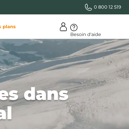
0 800 12 519
 plans
Besoin d'aide
es dans
al