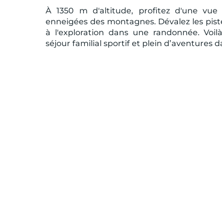
À 1350 m d'altitude, profitez d'une vue
enneigées des montagnes. Dévalez les piste
à l'exploration dans une randonnée. Voi
séjour familial sportif et plein d’aventures 
- 20 %
SUPER-BESSE
4.0 / 5
Le Chambourguet
|
Auvergne