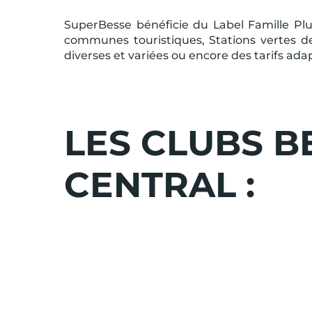
du 13/03/27 au 20/03/27
SuperBesse bénéficie du Label Famille Plus
à partir de
communes touristiques, Stations vertes de 
385 €
diverses et variées ou encore des tarifs ada
Tooltip
308€
/ adulte
icon
LES CLUBS B
Hors frais de dossier
Prix par adulte en Demi-pension pour u
Chambre | Balcon | 2 adultes | catégor
CENTRAL :
Offre valable sur le tarif de base pour
accord ou réduction spécifique.
Super-
Besse