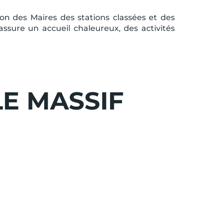
ion des Maires des stations classées et des
assure un accueil chaleureux, des activités
E MASSIF
J'en
umulable avec tout autre
profite