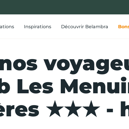
ations
Inspirations
Découvrir Belambra
Bons
 nos voyage
b Les Menui
ères ★★★ - 