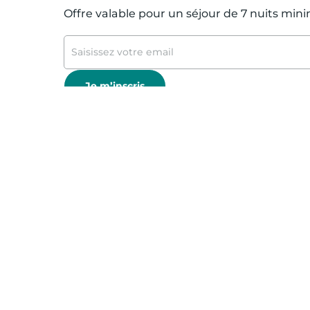
Offre valable pour un séjour de 7 nuits mi
Je m’inscris
Nous vous remercions p
* 50 € offerts sur votre séjour de 7 nuits m
exclusives et de conseils voyage !
Offre valable sur un stock de logements al
partenaires et CSE. Offre cumulable avec le
nécessitant la saisie d’un autre code promo
Normont ; Hôtel Magendie et Hôtel Villeman
* Pour plus d'information sur l'utilisation
notre
Politique de Protection des Données