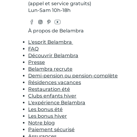
(appel et service gratuits)
Lun-Sam 10h-18h
Facebook
Instagram
Pinterest
YouTube
Twitter
À propos de Belambra
L'esprit Belambra
FAQ
Découvrir Belambra
Presse
Belambra recrute
Demi-pension ou pension-complète
Résidences vacances
Restauration été
Clubs enfants hiver
L'expérience Belambra
Les bonus été
Les bonus hiver
Notre blog
Paiement sécurisé
Assurances