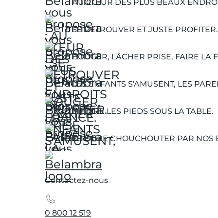
AU CŒUR DES PLUS BEAUX ENDROI
SE RETROUVER ET JUSTE PROFITER.
BOUGER, LÂCHER PRISE, FAIRE LA F
LES ENFANTS S'AMUSENT, LES PARE
METTRE LES PIEDS SOUS LA TABLE.
SE FAIRE CHOUCHOUTER PAR NOS 
Contactez-nous
0 800 12 519