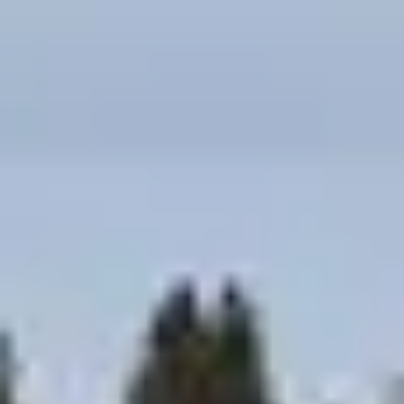
Votre club vacances à Megève
Installez-vous dans un club vacances près de Megève
pour les vacances d’hiver. Votre club vous accueille dans
un
cadre chaleureux et cosy
que vous aurez plaisir à
retrouver après une journée intense et sportive. Passez
de douces nuits réparatrices dans votre hébergement
doté d’une chambre ou plusieurs pour 1 à 5 personnes.
Vous aurez
le choix parmi différentes catégories de
logement et de service
. En
formule demi-pension
ou
pension complète
, savourez les plats proposés dans les
restaurants de votre club vacances. Repas à la carte ou
buffet, bar lounge pour se détendre et se retrouver
autour d’un verre, du petit-déjeuner au dîner en passant
par le déjeuner, le goûter et l’apéritif, nous vous invitons
à vous installer à table pour un repas généreux et
convivial. Vos bambins seront encadrés au
club enfants
où ils participeront à diverses activités (activités
d’intérieur, ateliers créatifs, spectacle…) et pourront