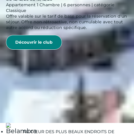
Appartement 1 Chambre | 6 personnes | catégorie
Classique
Offre valable sur le tarif de base pour la réservation d'un
séjour. Offre non rétroactive, non cumulable avec tout
autre accord ou réduction spécifique.
Découvrir le club
Belambra Clubs
Nos destinations | Belambra
Alpes
Réservez vos vacances dans un club de vacances à
Megève
AU CŒUR DES PLUS BEAUX ENDROITS DE