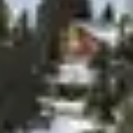
s’amuser avec d’autres enfants de leur âge.
Tout au long de la journée et en soirée, les équipes vous
proposeront
des animations conviviales
,
100%
internationales
et ludiques pour les familles : tournois
sportifs, ambiance musicale, jeux... Nous mettons à votre
disposition toutes les commodités nécessaires au bon
déroulement de votre séjour. Choisissez un
établissement à l’emplacement stratégique près de
Megève pour un accès facile et rapide aux pistes tout en
profitant d’un cadre calme et agréable.
La station de ski de Megève
La
station historique de Megève
est l’une des plus
connues et des plus luxueuses à l’international. Elle
s’étend sur plus de 400 kilomètres de pistes à travers 2
domaines skiables : Évasion Mont-Blanc et Les Portes
du Mont-Blanc. La vue sur le Mont Blanc offre un décor
magique pour skier. L’
ensoleillement unique
et fort