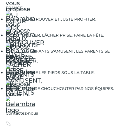
FRANCE.
SE RETROUVER ET JUSTE PROFITER.
BOUGER, LÂCHER PRISE, FAIRE LA FÊTE.
LES ENFANTS S'AMUSENT, LES PARENTS SE
DÉTENDENT.
METTRE LES PIEDS SOUS LA TABLE.
SE FAIRE CHOUCHOUTER PAR NOS ÉQUIPES.
Contactez-nous