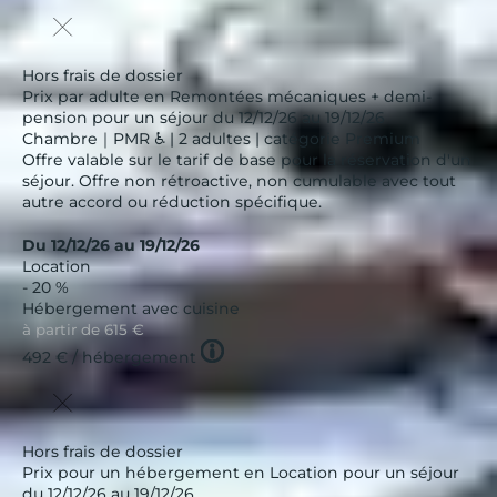
Hors frais de dossier
Prix par adulte en Remontées mécaniques + demi-
pension pour un séjour du 12/12/26 au 19/12/26
Chambre｜PMR ♿ | 2 adultes | catégorie Premium
Offre valable sur le tarif de base pour la réservation d'un
séjour. Offre non rétroactive, non cumulable avec tout
autre accord ou réduction spécifique.
Du 12/12/26 au 19/12/26
Location
- 20 %
Hébergement avec cuisine
à partir de
615 €
Tooltip
492 €
/ hébergement
icon
Hors frais de dossier
Prix pour un hébergement en Location pour un séjour
du 12/12/26 au 19/12/26