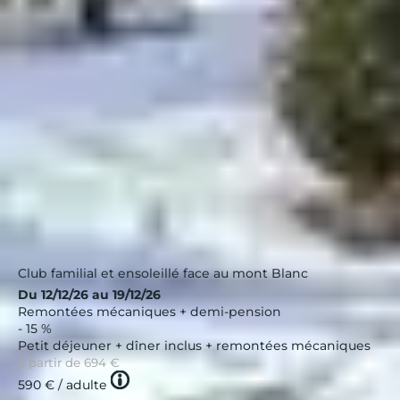
Les Saisies, Les Embrunes
Alpes
|
4.0 / 5
Club familial et ensoleillé face au mont Blanc
Du 12/12/26 au 19/12/26
Remontées mécaniques + demi-pension
- 15 %
Petit déjeuner + dîner inclus + remontées mécaniques
à partir de
694 €
Tooltip
590 €
/ adulte
icon