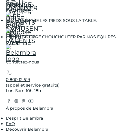
DÉTENDENT.
METTRE LES PIEDS SOUS LA TABLE.
SE FAIRE CHOUCHOUTER PAR NOS ÉQUIPES.
Contactez-nous
0 800 12 519
(appel et service gratuits)
Lun-Sam 10h-18h
Facebook
Instagram
Pinterest
YouTube
Twitter
À propos de Belambra
L'esprit Belambra
FAQ
Découvrir Belambra