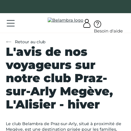
Allez
au
contenu
ations
Besoin d'aide
ations
Retour au club
L'avis de nos
rir
bra
voyageurs sur
notre club Praz-
sur-Arly Megève,
AQ
L'Alisier - hiver
on
mpte
Le club Belambra de Praz-sur-Arly, situé à proximité de
Megève, est une destination prisée pour les familles,