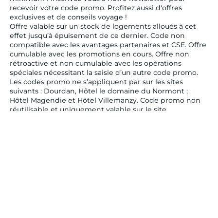
recevoir votre code promo. Profitez aussi d'offres
exclusives et de conseils voyage !
Offre valable sur un stock de logements alloués à cet
effet jusqu’à épuisement de ce dernier. Code non
compatible avec les avantages partenaires et CSE. Offre
cumulable avec les promotions en cours. Offre non
rétroactive et non cumulable avec les opérations
spéciales nécessitant la saisie d’un autre code promo.
Les codes promo ne s’appliquent par sur les sites
suivants : Dourdan, Hôtel le domaine du Normont ;
Hôtel Magendie et Hôtel Villemanzy. Code promo non
réutilisable et uniquement valable sur le site
belambra.fr
* Pour plus d'information sur l'utilisation de vos données
personnelles par Belambra, nous vous invitons à
prendre connaissance de notre
Politique de Protection
des Données